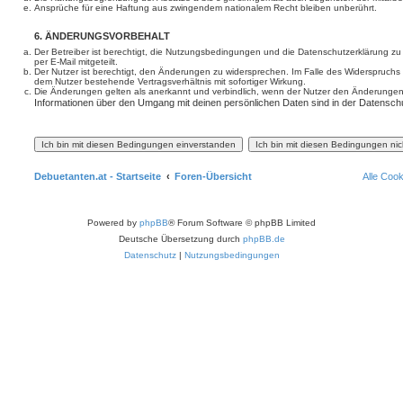
Ansprüche für eine Haftung aus zwingendem nationalem Recht bleiben unberührt.
6. ÄNDERUNGSVORBEHALT
Der Betreiber ist berechtigt, die Nutzungsbedingungen und die Datenschutzerklärung z
per E-Mail mitgeteilt.
Der Nutzer ist berechtigt, den Änderungen zu widersprechen. Im Falle des Widerspruchs
dem Nutzer bestehende Vertragsverhältnis mit sofortiger Wirkung.
Die Änderungen gelten als anerkannt und verbindlich, wenn der Nutzer den Änderungen
Informationen über den Umgang mit deinen persönlichen Daten sind in der Datenschu
Debuetanten.at - Startseite
Foren-Übersicht
Alle Coo
Powered by
phpBB
® Forum Software © phpBB Limited
Deutsche Übersetzung durch
phpBB.de
Datenschutz
|
Nutzungsbedingungen