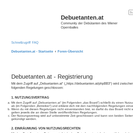
Debuetanten.at
Community der Debütanten des Wiener
Opernballes
Schnellzugriff
FAQ
Debuetanten.at - Startseite
Foren-Übersicht
Debuetanten.at - Registrierung
Mit dem Zugriff auf „Debuetanten.at“ („https://debuetanten.at/phpBB3“) wird zwischen
folgenden Regelungen geschlossen:
1. NUTZUNGSVERTRAG
Mit dem Zugriff auf „Debuetanten.at“ (im Folgenden „das Board“) schließt du einen Nutz
ab (im Folgenden „Betreiber“) und erklärst dich mit den nachfolgenden Regelungen einv
Wenn du mit diesen Regelungen nicht einverstanden bist, so darfst du das Board nicht 
gelten jeweils die an dieser Stelle veröffentlichten Regelungen.
Der Nutzungsvertrag wird auf unbestimmte Zeit geschlossen und kann von beiden Seiten 
gekündigt werden.
2. EINRÄUMUNG VON NUTZUNGSRECHTEN