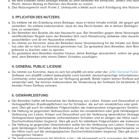
Mit dem Erstellen eines Beitrags erteilst du dem Betreiber ein einfaches, zeitlich und r
Recht, deinen Beitrag im Rahmen des Boards zu nutzen.
Das Nutzungsrecht nach Punkt 2, Unterpunkt a bleibt auch nach Kündigung des Nutzun
3. PFLICHTEN DES NUTZERS
Du erklärst mit der Erstellung eines Beitrags, dass er keine Inhalte enthält, die gegen g
verstoßen. Du erklärst insbesondere, dass du das Recht besitzt, die in deinen Beiträge
bzw. zu verwenden.
Der Betreiber des Boards übt das Hausrecht aus. Bei Verstößen gegen diese Nutzungs
veröffentlichten Regeln kann der Betreiber dich nach Abmahnung zeitweise oder dauerh
ausschließen und dir ein Hausverbot erteilen.
Du nimmst zur Kenntnis, dass der Betreiber keine Verantwortung für die Inhalte von Beiträ
hat oder die er nicht zur Kenntnis genommen hat. Du gestattest dem Betreiber, dein Be
jederzeit zu löschen oder zu sperren.
Du gestattest dem Betreiber darüber hinaus, deine Beiträge abzuändern, sofern sie geg
sind, dem Betreiber oder einem Dritten Schaden zuzufügen.
4. GENERAL PUBLIC LICENSE
Du nimmst zur Kenntnis, dass es sich bei phpBB um eine unter der „
GNU General Public
Software von phpBB Limited (www.phpbb.com) handelt; deutschsprachige Informationen
Community unter www.phpbb.de zur Verfügung gestellt. Beide haben keinen Einfluss auf 
verwendet wird. Sie können insbesondere die Verwendung der Software für bestimmte Zw
fremder Foren Einfluss nehmen.
5. GEWÄHRLEISTUNG
Der Betreiber haftet mit Ausnahme der Verletzung von Leben, Körper und Gesundheit un
Vertragspflichten (Kardinalpflichten) nur für Schäden, die auf ein vorsätzliches oder gro
sind. Dies gilt auch für mittelbare Folgeschäden wie insbesondere entgangenen Gewinn.
Die Haftung ist gegenüber Verbrauchern außer bei vorsätzlichem oder grob fahrlässige
Verletzung von Leben, Körper und Gesundheit und der Verletzung wesentlicher Vertragspfl
Vertragsschluss typischerweise vorhersehbaren Schäden und im übrigen der Höhe nach a
Durchschnittsschäden begrenzt. Dies gilt auch für mittelbare Folgeschäden wie insbe
Die Haftung ist gegenüber Unternehmern außer bei der Verletzung von Leben, Körper u
grob fahrlässigem Verhalten des Betreibers auf die bei Vertragsschluss typischerweise
der Höhe nach auf die vertragstypischen Durchschnittsschäden begrenzt. Dies gilt auch
entgangenen Gewinn.
Die Haftungsbegrenzung der Absätze a bis c gilt sinngemäß auch zugunsten der Mitarbeit