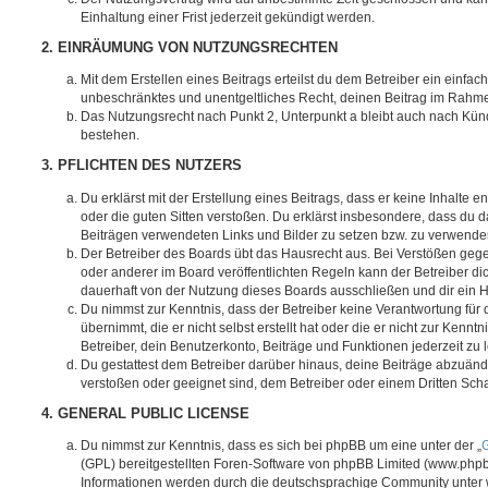
Einhaltung einer Frist jederzeit gekündigt werden.
2. EINRÄUMUNG VON NUTZUNGSRECHTEN
Mit dem Erstellen eines Beitrags erteilst du dem Betreiber ein einfach
unbeschränktes und unentgeltliches Recht, deinen Beitrag im Rahm
Das Nutzungsrecht nach Punkt 2, Unterpunkt a bleibt auch nach Kü
bestehen.
3. PFLICHTEN DES NUTZERS
Du erklärst mit der Erstellung eines Beitrags, dass er keine Inhalte e
oder die guten Sitten verstoßen. Du erklärst insbesondere, dass du da
Beiträgen verwendeten Links und Bilder zu setzen bzw. zu verwende
Der Betreiber des Boards übt das Hausrecht aus. Bei Verstößen g
oder anderer im Board veröffentlichten Regeln kann der Betreiber 
dauerhaft von der Nutzung dieses Boards ausschließen und dir ein H
Du nimmst zur Kenntnis, dass der Betreiber keine Verantwortung für d
übernimmt, die er nicht selbst erstellt hat oder die er nicht zur Ken
Betreiber, dein Benutzerkonto, Beiträge und Funktionen jederzeit zu 
Du gestattest dem Betreiber darüber hinaus, deine Beiträge abzuände
verstoßen oder geeignet sind, dem Betreiber oder einem Dritten Sc
4. GENERAL PUBLIC LICENSE
Du nimmst zur Kenntnis, dass es sich bei phpBB um eine unter der „
G
(GPL) bereitgestellten Foren-Software von phpBB Limited (www.php
Informationen werden durch die deutschsprachige Community unter