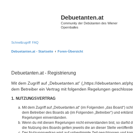
S
Debuetanten.at
Community der Debütanten des Wiener
Opernballes
Schnellzugriff
FAQ
Debuetanten.at - Startseite
Foren-Übersicht
Debuetanten.at - Registrierung
Mit dem Zugriff auf „Debuetanten.at“ („https://debuetanten.at/ph
dem Betreiber ein Vertrag mit folgenden Regelungen geschlosse
1. NUTZUNGSVERTRAG
Mit dem Zugriff auf „Debuetanten.at“ (im Folgenden „das Board“) sch
dem Betreiber des Boards ab (im Folgenden „Betreiber“) und erklärs
Regelungen einverstanden.
Wenn du mit diesen Regelungen nicht einverstanden bist, so darfst d
die Nutzung des Boards gelten jeweils die an dieser Stelle veröffent
Der Nutzungsvertrag wird auf unbestimmte Zeit geschlossen und ka