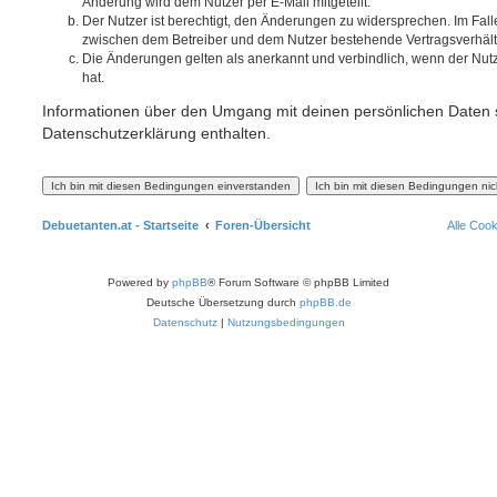
Änderung wird dem Nutzer per E-Mail mitgeteilt.
Der Nutzer ist berechtigt, den Änderungen zu widersprechen. Im Fall
zwischen dem Betreiber und dem Nutzer bestehende Vertragsverhältni
Die Änderungen gelten als anerkannt und verbindlich, wenn der Nu
hat.
Informationen über den Umgang mit deinen persönlichen Daten s
Datenschutzerklärung enthalten.
Debuetanten.at - Startseite
Foren-Übersicht
Alle Coo
Powered by
phpBB
® Forum Software © phpBB Limited
Deutsche Übersetzung durch
phpBB.de
Datenschutz
|
Nutzungsbedingungen