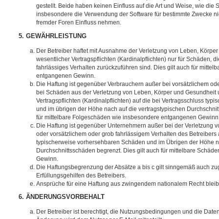
gestellt. Beide haben keinen Einfluss auf die Art und Weise, wie die
insbesondere die Verwendung der Software für bestimmte Zwecke nic
fremder Foren Einfluss nehmen.
5. GEWÄHRLEISTUNG
Der Betreiber haftet mit Ausnahme der Verletzung von Leben, Körpe
wesentlicher Vertragspflichten (Kardinalpflichten) nur für Schäden, di
fahrlässiges Verhalten zurückzuführen sind. Dies gilt auch für mitt
entgangenen Gewinn.
Die Haftung ist gegenüber Verbrauchern außer bei vorsätzlichem ode
bei Schäden aus der Verletzung von Leben, Körper und Gesundheit u
Vertragspflichten (Kardinalpflichten) auf die bei Vertragsschluss t
und im übrigen der Höhe nach auf die vertragstypischen Durchschnit
für mittelbare Folgeschäden wie insbesondere entgangenen Gewinn
Die Haftung ist gegenüber Unternehmern außer bei der Verletzung 
oder vorsätzlichem oder grob fahrlässigem Verhalten des Betreibers 
typischerweise vorhersehbaren Schäden und im Übrigen der Höhe na
Durchschnittsschäden begrenzt. Dies gilt auch für mittelbare Schä
Gewinn.
Die Haftungsbegrenzung der Absätze a bis c gilt sinngemäß auch zug
Erfüllungsgehilfen des Betreibers.
Ansprüche für eine Haftung aus zwingendem nationalem Recht bleib
6. ÄNDERUNGSVORBEHALT
Der Betreiber ist berechtigt, die Nutzungsbedingungen und die Date