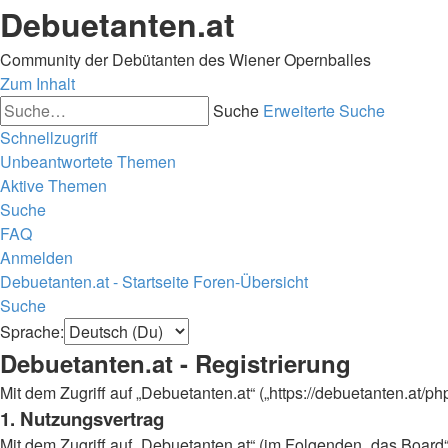
Debuetanten.at
Community der Debütanten des Wiener Opernballes
Zum Inhalt
Suche
Erweiterte Suche
Schnellzugriff
Unbeantwortete Themen
Aktive Themen
Suche
FAQ
Anmelden
Debuetanten.at - Startseite
Foren-Übersicht
Suche
Sprache:
Debuetanten.at - Registrierung
Mit dem Zugriff auf „Debuetanten.at“ („https://debuetanten.at/
1. Nutzungsvertrag
Mit dem Zugriff auf „Debuetanten.at“ (im Folgenden „das Board“