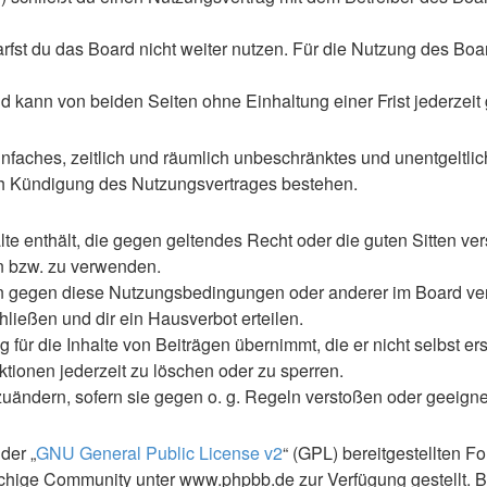
st du das Board nicht weiter nutzen. Für die Nutzung des Boards
 kann von beiden Seiten ohne Einhaltung einer Frist jederzeit
 einfaches, zeitlich und räumlich unbeschränktes und unentgelt
ch Kündigung des Nutzungsvertrages bestehen.
alte enthält, die gegen geltendes Recht oder die guten Sitten ve
en bzw. zu verwenden.
en gegen diese Nutzungsbedingungen oder anderer im Board ve
ließen und dir ein Hausverbot erteilen.
für die Inhalte von Beiträgen übernimmt, die er nicht selbst ers
ktionen jederzeit zu löschen oder zu sperren.
zuändern, sofern sie gegen o. g. Regeln verstoßen oder geeign
der „
GNU General Public License v2
“ (GPL) bereitgestellten 
hige Community unter www.phpbb.de zur Verfügung gestellt. Be