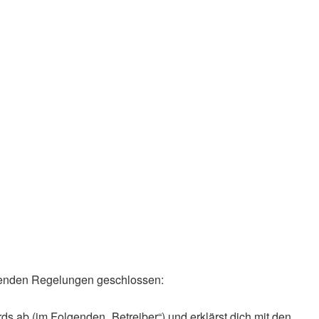
olgenden Regelungen geschlossen:
ds ab (im Folgenden „Betreiber“) und erklärst dich mit den