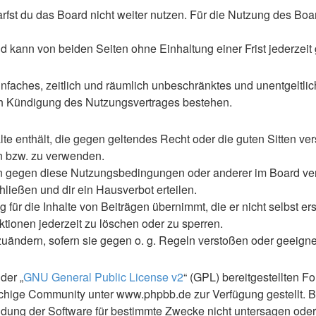
st du das Board nicht weiter nutzen. Für die Nutzung des Boards
 kann von beiden Seiten ohne Einhaltung einer Frist jederzeit
 einfaches, zeitlich und räumlich unbeschränktes und unentgelt
ch Kündigung des Nutzungsvertrages bestehen.
alte enthält, die gegen geltendes Recht oder die guten Sitten ve
en bzw. zu verwenden.
en gegen diese Nutzungsbedingungen oder anderer im Board ve
ließen und dir ein Hausverbot erteilen.
für die Inhalte von Beiträgen übernimmt, die er nicht selbst ers
ktionen jederzeit zu löschen oder zu sperren.
zuändern, sofern sie gegen o. g. Regeln verstoßen oder geeign
der „
GNU General Public License v2
“ (GPL) bereitgestellten 
hige Community unter www.phpbb.de zur Verfügung gestellt. Be
ung der Software für bestimmte Zwecke nicht untersagen oder 