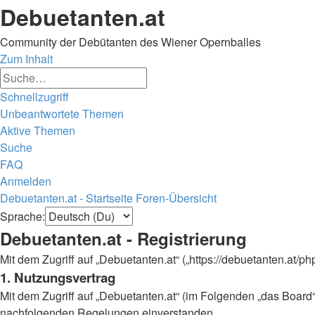
Debuetanten.at
Community der Debütanten des Wiener Opernballes
Zum Inhalt
Erweiterte
Suche
Suche
Schnellzugriff
Unbeantwortete Themen
Aktive Themen
Suche
FAQ
Anmelden
Debuetanten.at - Startseite
Foren-Übersicht
Suche
Sprache:
Debuetanten.at - Registrierung
Mit dem Zugriff auf „Debuetanten.at“ („https://debuetanten.at/
1. Nutzungsvertrag
Mit dem Zugriff auf „Debuetanten.at“ (im Folgenden „das Board“
nachfolgenden Regelungen einverstanden.