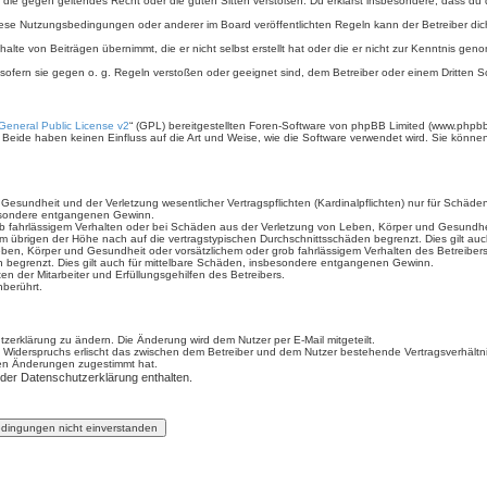
ält, die gegen geltendes Recht oder die guten Sitten verstoßen. Du erklärst insbesondere, dass du
iese Nutzungsbedingungen oder anderer im Board veröffentlichten Regeln kann der Betreiber d
halte von Beiträgen übernimmt, die er nicht selbst erstellt hat oder die er nicht zur Kenntnis g
 sofern sie gegen o. g. Regeln verstoßen oder geeignet sind, dem Betreiber oder einem Dritten
eneral Public License v2
“ (GPL) bereitgestellten Foren-Software von phpBB Limited (www.phpb
Beide haben keinen Einfluss auf die Art und Weise, wie die Software verwendet wird. Sie könn
sundheit und der Verletzung wesentlicher Vertragspflichten (Kardinalpflichten) nur für Schäden,
sbesondere entgangenen Gewinn.
b fahrlässigem Verhalten oder bei Schäden aus der Verletzung von Leben, Körper und Gesundheit 
im übrigen der Höhe nach auf die vertragstypischen Durchschnittsschäden begrenzt. Dies gilt a
ben, Körper und Gesundheit oder vorsätzlichem oder grob fahrlässigem Verhalten des Betreiber
n begrenzt. Dies gilt auch für mittelbare Schäden, insbesondere entgangenen Gewinn.
n der Mitarbeiter und Erfüllungsgehilfen des Betreibers.
berührt.
zerklärung zu ändern. Die Änderung wird dem Nutzer per E-Mail mitgeteilt.
 Widerspruchs erlischt das zwischen dem Betreiber und dem Nutzer bestehende Vertragsverhältnis
den Änderungen zugestimmt hat.
 der Datenschutzerklärung enthalten.