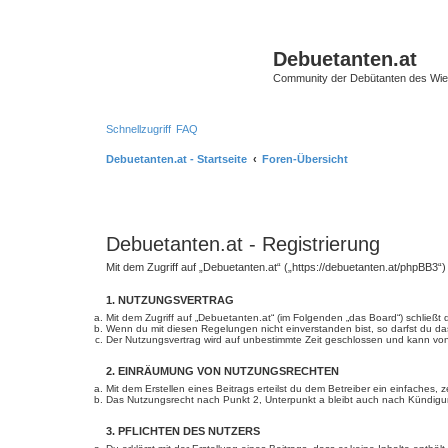
Debuetanten.at
Community der Debütanten des Wie
Schnellzugriff
FAQ
Debuetanten.at - Startseite
Foren-Übersicht
Debuetanten.at - Registrierung
Mit dem Zugriff auf „Debuetanten.at“ („https://debuetanten.at/phpBB3“
1. NUTZUNGSVERTRAG
Mit dem Zugriff auf „Debuetanten.at“ (im Folgenden „das Board“) schließ
Wenn du mit diesen Regelungen nicht einverstanden bist, so darfst du das
Der Nutzungsvertrag wird auf unbestimmte Zeit geschlossen und kann von 
2. EINRÄUMUNG VON NUTZUNGSRECHTEN
Mit dem Erstellen eines Beitrags erteilst du dem Betreiber ein einfaches
Das Nutzungsrecht nach Punkt 2, Unterpunkt a bleibt auch nach Kündig
3. PFLICHTEN DES NUTZERS