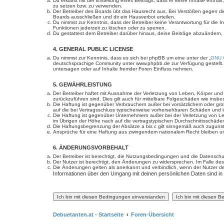
Du erklärst mit der Erstellung eines Beitrags, dass er keine Inhalte enth
zu setzen bzw. zu verwenden.
Der Betreiber des Boards übt das Hausrecht aus. Bei Verstößen gegen d
Boards ausschließen und dir ein Hausverbot erteilen.
Du nimmst zur Kenntnis, dass der Betreiber keine Verantwortung für die In
Funktionen jederzeit zu löschen oder zu sperren.
Du gestattest dem Betreiber darüber hinaus, deine Beiträge abzuändern,
4. GENERAL PUBLIC LICENSE
Du nimmst zur Kenntnis, dass es sich bei phpBB um eine unter der „
GNU G
deutschsprachige Community unter www.phpbb.de zur Verfügung gestellt. 
untersagen oder auf Inhalte fremder Foren Einfluss nehmen.
5. GEWÄHRLEISTUNG
Der Betreiber haftet mit Ausnahme der Verletzung von Leben, Körper und Ge
zurückzuführen sind. Dies gilt auch für mittelbare Folgeschäden wie in
Die Haftung ist gegenüber Verbrauchern außer bei vorsätzlichem oder gro
auf die bei Vertragsschluss typischerweise vorhersehbaren Schäden und 
Die Haftung ist gegenüber Unternehmern außer bei der Verletzung von Le
im Übrigen der Höhe nach auf die vertragstypischen Durchschnittsschäde
Die Haftungsbegrenzung der Absätze a bis c gilt sinngemäß auch zugunste
Ansprüche für eine Haftung aus zwingendem nationalem Recht bleiben un
6. ÄNDERUNGSVORBEHALT
Der Betreiber ist berechtigt, die Nutzungsbedingungen und die Datenschut
Der Nutzer ist berechtigt, den Änderungen zu widersprechen. Im Falle des
Die Änderungen gelten als anerkannt und verbindlich, wenn der Nutzer 
Informationen über den Umgang mit deinen persönlichen Daten sind in
Debuetanten.at - Startseite
Foren-Übersicht