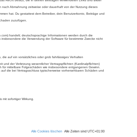
 das Recht besitzt, die in deinen Beiträgen verwendeten Links und Bilder
ich nach Abmahnung zeitweise oder dauerhaft von der Nutzung dieses
enommen hat. Du gestattest dem Betreiber, dein Benutzerkonto, Beiträge und
 Schaden zuzufügen.
b.com) handelt; deutschsprachige Informationen werden durch die
en insbesondere die Verwendung der Software für bestimmte Zwecke nicht
 die auf ein vorsätzliches oder grob fahrlässiges Verhalten
und der Verletzung wesentlicher Vertragspflichten (Kardinalpflichten)
uch für mittelbare Folgeschäden wie insbesondere entgangenen Gewinn.
s auf die bei Vertragsschluss typischerweise vorhersehbaren Schäden und
 mit sofortiger Wirkung.
Alle Cookies löschen
Alle Zeiten sind
UTC+01:00