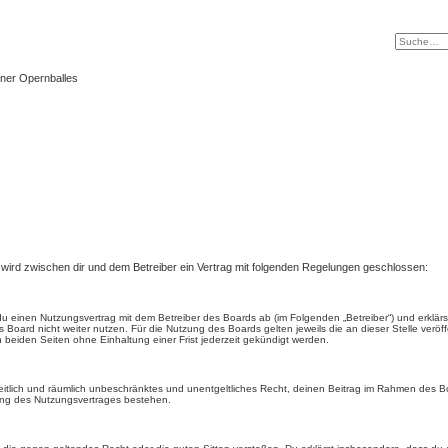
ner Opernballes
) wird zwischen dir und dem Betreiber ein Vertrag mit folgenden Regelungen geschlossen:
t du einen Nutzungsvertrag mit dem Betreiber des Boards ab (im Folgenden „Betreiber“) und erkl
 Board nicht weiter nutzen. Für die Nutzung des Boards gelten jeweils die an dieser Stelle veröf
beiden Seiten ohne Einhaltung einer Frist jederzeit gekündigt werden.
, zeitlich und räumlich unbeschränktes und unentgeltliches Recht, deinen Beitrag im Rahmen des 
ung des Nutzungsvertrages bestehen.