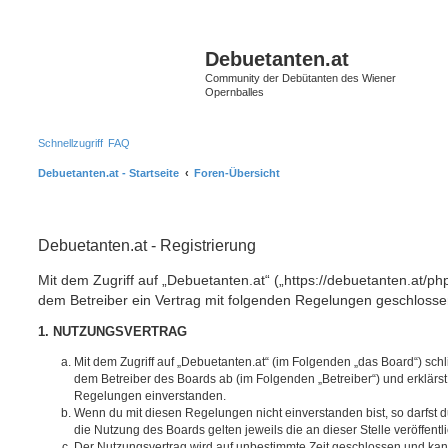
S
Debuetanten.at
Community der Debütanten des Wiener
Opernballes
Schnellzugriff
FAQ
Debuetanten.at - Startseite
Foren-Übersicht
Debuetanten.at - Registrierung
Mit dem Zugriff auf „Debuetanten.at“ („https://debuetanten.at/ph
dem Betreiber ein Vertrag mit folgenden Regelungen geschlosse
1. NUTZUNGSVERTRAG
Mit dem Zugriff auf „Debuetanten.at“ (im Folgenden „das Board“) sch
dem Betreiber des Boards ab (im Folgenden „Betreiber“) und erklärs
Regelungen einverstanden.
Wenn du mit diesen Regelungen nicht einverstanden bist, so darfst d
die Nutzung des Boards gelten jeweils die an dieser Stelle veröffent
Der Nutzungsvertrag wird auf unbestimmte Zeit geschlossen und ka