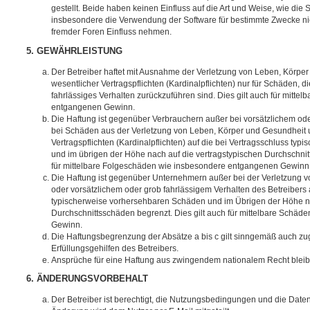
gestellt. Beide haben keinen Einfluss auf die Art und Weise, wie die
insbesondere die Verwendung der Software für bestimmte Zwecke nic
fremder Foren Einfluss nehmen.
5. GEWÄHRLEISTUNG
Der Betreiber haftet mit Ausnahme der Verletzung von Leben, Körpe
wesentlicher Vertragspflichten (Kardinalpflichten) nur für Schäden, di
fahrlässiges Verhalten zurückzuführen sind. Dies gilt auch für mitt
entgangenen Gewinn.
Die Haftung ist gegenüber Verbrauchern außer bei vorsätzlichem ode
bei Schäden aus der Verletzung von Leben, Körper und Gesundheit u
Vertragspflichten (Kardinalpflichten) auf die bei Vertragsschluss t
und im übrigen der Höhe nach auf die vertragstypischen Durchschnit
für mittelbare Folgeschäden wie insbesondere entgangenen Gewinn
Die Haftung ist gegenüber Unternehmern außer bei der Verletzung 
oder vorsätzlichem oder grob fahrlässigem Verhalten des Betreibers 
typischerweise vorhersehbaren Schäden und im Übrigen der Höhe na
Durchschnittsschäden begrenzt. Dies gilt auch für mittelbare Schä
Gewinn.
Die Haftungsbegrenzung der Absätze a bis c gilt sinngemäß auch zug
Erfüllungsgehilfen des Betreibers.
Ansprüche für eine Haftung aus zwingendem nationalem Recht bleib
6. ÄNDERUNGSVORBEHALT
Der Betreiber ist berechtigt, die Nutzungsbedingungen und die Date