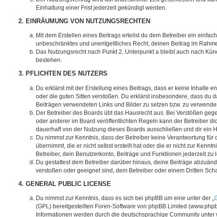
Einhaltung einer Frist jederzeit gekündigt werden.
2. EINRÄUMUNG VON NUTZUNGSRECHTEN
Mit dem Erstellen eines Beitrags erteilst du dem Betreiber ein einfach
unbeschränktes und unentgeltliches Recht, deinen Beitrag im Rahm
Das Nutzungsrecht nach Punkt 2, Unterpunkt a bleibt auch nach Kü
bestehen.
3. PFLICHTEN DES NUTZERS
Du erklärst mit der Erstellung eines Beitrags, dass er keine Inhalte e
oder die guten Sitten verstoßen. Du erklärst insbesondere, dass du da
Beiträgen verwendeten Links und Bilder zu setzen bzw. zu verwende
Der Betreiber des Boards übt das Hausrecht aus. Bei Verstößen g
oder anderer im Board veröffentlichten Regeln kann der Betreiber 
dauerhaft von der Nutzung dieses Boards ausschließen und dir ein H
Du nimmst zur Kenntnis, dass der Betreiber keine Verantwortung für d
übernimmt, die er nicht selbst erstellt hat oder die er nicht zur Ken
Betreiber, dein Benutzerkonto, Beiträge und Funktionen jederzeit zu 
Du gestattest dem Betreiber darüber hinaus, deine Beiträge abzuände
verstoßen oder geeignet sind, dem Betreiber oder einem Dritten Sc
4. GENERAL PUBLIC LICENSE
Du nimmst zur Kenntnis, dass es sich bei phpBB um eine unter der „
G
(GPL) bereitgestellten Foren-Software von phpBB Limited (www.php
Informationen werden durch die deutschsprachige Community unter