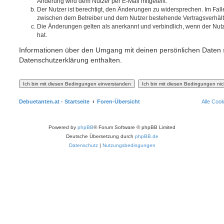
Änderung wird dem Nutzer per E-Mail mitgeteilt.
Der Nutzer ist berechtigt, den Änderungen zu widersprechen. Im Fall
zwischen dem Betreiber und dem Nutzer bestehende Vertragsverhältni
Die Änderungen gelten als anerkannt und verbindlich, wenn der Nu
hat.
Informationen über den Umgang mit deinen persönlichen Daten s
Datenschutzerklärung enthalten.
Debuetanten.at - Startseite
Foren-Übersicht
Alle Coo
Powered by
phpBB
® Forum Software © phpBB Limited
Deutsche Übersetzung durch
phpBB.de
Datenschutz
|
Nutzungsbedingungen