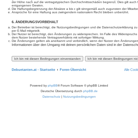
der Höhe nach auf die vertragstypischen Durchschnittsschäden begrenzt. Dies gilt auch
entgangenen Gewinn.
Die Haftungsbegrenzung der Absätze a bis c gilt sinngemäß auch zugunsten der Mitarbeit
Ansprüche für eine Haftung aus zwingendem nationalem Recht bleiben unberührt.
6. ÄNDERUNGSVORBEHALT
Der Betreiber ist berechtigt, die Nutzungsbedingungen und die Datenschutzerklärung z
per E-Mail mitgeteilt.
Der Nutzer ist berechtigt, den Änderungen zu widersprechen. Im Falle des Widerspruchs
dem Nutzer bestehende Vertragsverhältnis mit sofortiger Wirkung.
Die Änderungen gelten als anerkannt und verbindlich, wenn der Nutzer den Änderungen
Informationen über den Umgang mit deinen persönlichen Daten sind in der Datenschu
Debuetanten.at - Startseite
Foren-Übersicht
Alle Coo
Powered by
phpBB
® Forum Software © phpBB Limited
Deutsche Übersetzung durch
phpBB.de
Datenschutz
|
Nutzungsbedingungen