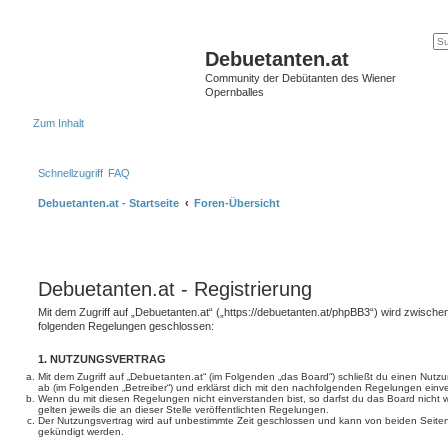
Debuetanten.at
Community der Debütanten des Wiener
Opernballes
Zum Inhalt
Schnellzugriff
FAQ
Debuetanten.at - Startseite
Foren-Übersicht
Debuetanten.at - Registrierung
Mit dem Zugriff auf „Debuetanten.at“ („https://debuetanten.at/phpBB3“) wird zwischen
folgenden Regelungen geschlossen:
1. NUTZUNGSVERTRAG
Mit dem Zugriff auf „Debuetanten.at“ (im Folgenden „das Board“) schließt du einen Nutz
ab (im Folgenden „Betreiber“) und erklärst dich mit den nachfolgenden Regelungen einv
Wenn du mit diesen Regelungen nicht einverstanden bist, so darfst du das Board nicht 
gelten jeweils die an dieser Stelle veröffentlichten Regelungen.
Der Nutzungsvertrag wird auf unbestimmte Zeit geschlossen und kann von beiden Seiten 
gekündigt werden.