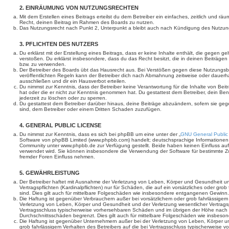
2. EINRÄUMUNG VON NUTZUNGSRECHTEN
Mit dem Erstellen eines Beitrags erteilst du dem Betreiber ein einfaches, zeitlich und r
Recht, deinen Beitrag im Rahmen des Boards zu nutzen.
Das Nutzungsrecht nach Punkt 2, Unterpunkt a bleibt auch nach Kündigung des Nutzun
3. PFLICHTEN DES NUTZERS
Du erklärst mit der Erstellung eines Beitrags, dass er keine Inhalte enthält, die gegen g
verstoßen. Du erklärst insbesondere, dass du das Recht besitzt, die in deinen Beiträge
bzw. zu verwenden.
Der Betreiber des Boards übt das Hausrecht aus. Bei Verstößen gegen diese Nutzungs
veröffentlichten Regeln kann der Betreiber dich nach Abmahnung zeitweise oder dauerh
ausschließen und dir ein Hausverbot erteilen.
Du nimmst zur Kenntnis, dass der Betreiber keine Verantwortung für die Inhalte von Beiträ
hat oder die er nicht zur Kenntnis genommen hat. Du gestattest dem Betreiber, dein Be
jederzeit zu löschen oder zu sperren.
Du gestattest dem Betreiber darüber hinaus, deine Beiträge abzuändern, sofern sie geg
sind, dem Betreiber oder einem Dritten Schaden zuzufügen.
4. GENERAL PUBLIC LICENSE
Du nimmst zur Kenntnis, dass es sich bei phpBB um eine unter der „
GNU General Public
Software von phpBB Limited (www.phpbb.com) handelt; deutschsprachige Informationen
Community unter www.phpbb.de zur Verfügung gestellt. Beide haben keinen Einfluss auf 
verwendet wird. Sie können insbesondere die Verwendung der Software für bestimmte Zw
fremder Foren Einfluss nehmen.
5. GEWÄHRLEISTUNG
Der Betreiber haftet mit Ausnahme der Verletzung von Leben, Körper und Gesundheit un
Vertragspflichten (Kardinalpflichten) nur für Schäden, die auf ein vorsätzliches oder gro
sind. Dies gilt auch für mittelbare Folgeschäden wie insbesondere entgangenen Gewinn.
Die Haftung ist gegenüber Verbrauchern außer bei vorsätzlichem oder grob fahrlässige
Verletzung von Leben, Körper und Gesundheit und der Verletzung wesentlicher Vertragspfl
Vertragsschluss typischerweise vorhersehbaren Schäden und im übrigen der Höhe nach a
Durchschnittsschäden begrenzt. Dies gilt auch für mittelbare Folgeschäden wie insbe
Die Haftung ist gegenüber Unternehmern außer bei der Verletzung von Leben, Körper u
grob fahrlässigem Verhalten des Betreibers auf die bei Vertragsschluss typischerweise