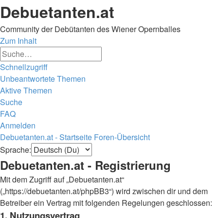
Debuetanten.at
Community der Debütanten des Wiener Opernballes
Zum Inhalt
Erweiterte
Suche
Suche
Schnellzugriff
Unbeantwortete Themen
Aktive Themen
Suche
FAQ
Anmelden
Debuetanten.at - Startseite
Foren-Übersicht
Suche
Sprache:
Debuetanten.at - Registrierung
Mit dem Zugriff auf „Debuetanten.at“
(„https://debuetanten.at/phpBB3“) wird zwischen dir und dem
Betreiber ein Vertrag mit folgenden Regelungen geschlossen:
1. Nutzungsvertrag