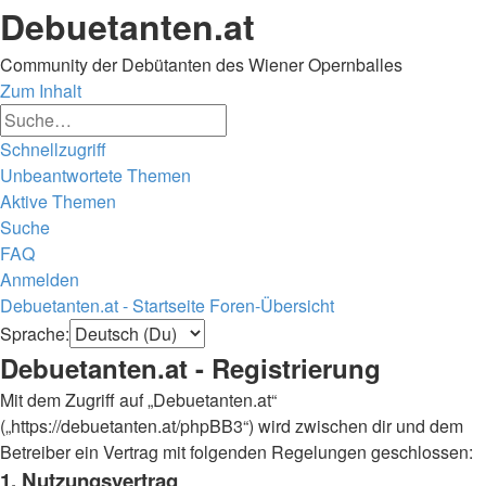
Debuetanten.at
Community der Debütanten des Wiener Opernballes
Zum Inhalt
Erweiterte
Suche
Suche
Schnellzugriff
Unbeantwortete Themen
Aktive Themen
Suche
FAQ
Anmelden
Debuetanten.at - Startseite
Foren-Übersicht
Suche
Sprache:
Debuetanten.at - Registrierung
Mit dem Zugriff auf „Debuetanten.at“
(„https://debuetanten.at/phpBB3“) wird zwischen dir und dem
Betreiber ein Vertrag mit folgenden Regelungen geschlossen:
1. Nutzungsvertrag