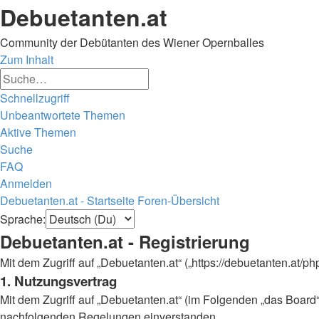
Debuetanten.at
Community der Debütanten des Wiener Opernballes
Zum Inhalt
Erweiterte
Suche
Suche
Schnellzugriff
Unbeantwortete Themen
Aktive Themen
Suche
FAQ
Anmelden
Debuetanten.at - Startseite
Foren-Übersicht
Suche
Sprache:
Debuetanten.at - Registrierung
Mit dem Zugriff auf „Debuetanten.at“ („https://debuetanten.at/
1. Nutzungsvertrag
Mit dem Zugriff auf „Debuetanten.at“ (im Folgenden „das Board“
nachfolgenden Regelungen einverstanden.