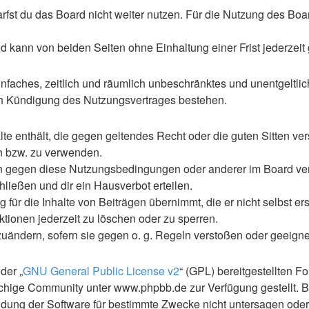
st du das Board nicht weiter nutzen. Für die Nutzung des Boards
 kann von beiden Seiten ohne Einhaltung einer Frist jederzeit
 einfaches, zeitlich und räumlich unbeschränktes und unentgelt
ch Kündigung des Nutzungsvertrages bestehen.
alte enthält, die gegen geltendes Recht oder die guten Sitten ve
en bzw. zu verwenden.
en gegen diese Nutzungsbedingungen oder anderer im Board ve
ließen und dir ein Hausverbot erteilen.
für die Inhalte von Beiträgen übernimmt, die er nicht selbst ers
ktionen jederzeit zu löschen oder zu sperren.
zuändern, sofern sie gegen o. g. Regeln verstoßen oder geeign
der „
GNU General Public License v2
“ (GPL) bereitgestellten 
hige Community unter www.phpbb.de zur Verfügung gestellt. Be
ung der Software für bestimmte Zwecke nicht untersagen oder 