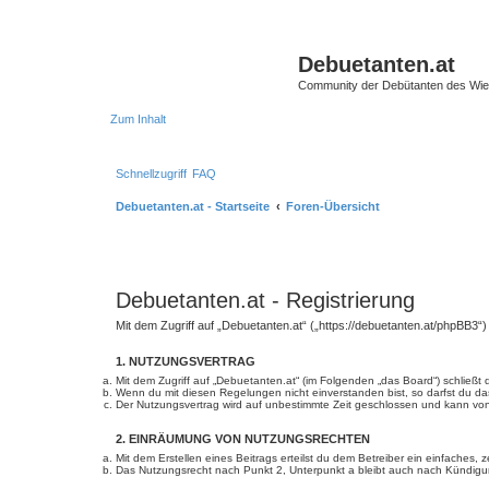
Debuetanten.at
Community der Debütanten des Wie
Zum Inhalt
Schnellzugriff
FAQ
Debuetanten.at - Startseite
Foren-Übersicht
Debuetanten.at - Registrierung
Mit dem Zugriff auf „Debuetanten.at“ („https://debuetanten.at/phpBB3“
1. NUTZUNGSVERTRAG
Mit dem Zugriff auf „Debuetanten.at“ (im Folgenden „das Board“) schließ
Wenn du mit diesen Regelungen nicht einverstanden bist, so darfst du das
Der Nutzungsvertrag wird auf unbestimmte Zeit geschlossen und kann von 
2. EINRÄUMUNG VON NUTZUNGSRECHTEN
Mit dem Erstellen eines Beitrags erteilst du dem Betreiber ein einfaches
Das Nutzungsrecht nach Punkt 2, Unterpunkt a bleibt auch nach Kündig