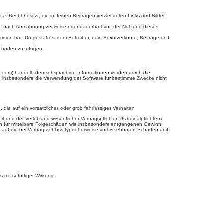
 das Recht besitzt, die in deinen Beiträgen verwendeten Links und Bilder
ich nach Abmahnung zeitweise oder dauerhaft von der Nutzung dieses
enommen hat. Du gestattest dem Betreiber, dein Benutzerkonto, Beiträge und
 Schaden zuzufügen.
b.com) handelt; deutschsprachige Informationen werden durch die
en insbesondere die Verwendung der Software für bestimmte Zwecke nicht
 die auf ein vorsätzliches oder grob fahrlässiges Verhalten
und der Verletzung wesentlicher Vertragspflichten (Kardinalpflichten)
uch für mittelbare Folgeschäden wie insbesondere entgangenen Gewinn.
s auf die bei Vertragsschluss typischerweise vorhersehbaren Schäden und
 mit sofortiger Wirkung.