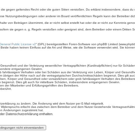
ält, die gegen geltendes Recht oder die guten Sitten verstoßen. Du erklärst insbesondere, dass du
iese Nutzungsbedingungen oder anderer im Board veröffentlichten Regeln kann der Betreiber d
halte von Beiträgen übernimmt, die er nicht selbst erstellt hat oder die er nicht zur Kenntnis g
 sofern sie gegen o. g. Regeln verstoßen oder geeignet sind, dem Betreiber oder einem Dritten
eneral Public License v2
“ (GPL) bereitgestellten Foren-Software von phpBB Limited (www.phpb
Beide haben keinen Einfluss auf die Art und Weise, wie die Software verwendet wird. Sie könn
sundheit und der Verletzung wesentlicher Vertragspflichten (Kardinalpflichten) nur für Schäden,
sbesondere entgangenen Gewinn.
b fahrlässigem Verhalten oder bei Schäden aus der Verletzung von Leben, Körper und Gesundheit 
im übrigen der Höhe nach auf die vertragstypischen Durchschnittsschäden begrenzt. Dies gilt a
ben, Körper und Gesundheit oder vorsätzlichem oder grob fahrlässigem Verhalten des Betreiber
n begrenzt. Dies gilt auch für mittelbare Schäden, insbesondere entgangenen Gewinn.
n der Mitarbeiter und Erfüllungsgehilfen des Betreibers.
berührt.
zerklärung zu ändern. Die Änderung wird dem Nutzer per E-Mail mitgeteilt.
 Widerspruchs erlischt das zwischen dem Betreiber und dem Nutzer bestehende Vertragsverhältnis
den Änderungen zugestimmt hat.
 der Datenschutzerklärung enthalten.