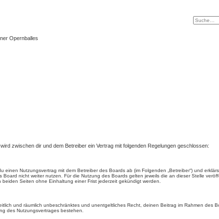
ner Opernballes
) wird zwischen dir und dem Betreiber ein Vertrag mit folgenden Regelungen geschlossen:
t du einen Nutzungsvertrag mit dem Betreiber des Boards ab (im Folgenden „Betreiber“) und erkl
 Board nicht weiter nutzen. Für die Nutzung des Boards gelten jeweils die an dieser Stelle veröf
beiden Seiten ohne Einhaltung einer Frist jederzeit gekündigt werden.
, zeitlich und räumlich unbeschränktes und unentgeltliches Recht, deinen Beitrag im Rahmen des 
ung des Nutzungsvertrages bestehen.