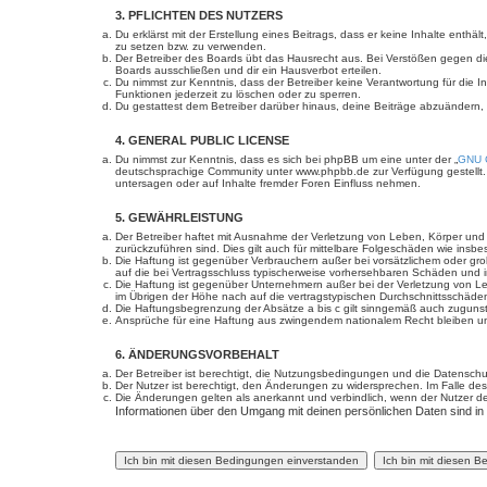
3. PFLICHTEN DES NUTZERS
Du erklärst mit der Erstellung eines Beitrags, dass er keine Inhalte enth
zu setzen bzw. zu verwenden.
Der Betreiber des Boards übt das Hausrecht aus. Bei Verstößen gegen d
Boards ausschließen und dir ein Hausverbot erteilen.
Du nimmst zur Kenntnis, dass der Betreiber keine Verantwortung für die In
Funktionen jederzeit zu löschen oder zu sperren.
Du gestattest dem Betreiber darüber hinaus, deine Beiträge abzuändern,
4. GENERAL PUBLIC LICENSE
Du nimmst zur Kenntnis, dass es sich bei phpBB um eine unter der „
GNU G
deutschsprachige Community unter www.phpbb.de zur Verfügung gestellt. 
untersagen oder auf Inhalte fremder Foren Einfluss nehmen.
5. GEWÄHRLEISTUNG
Der Betreiber haftet mit Ausnahme der Verletzung von Leben, Körper und Ge
zurückzuführen sind. Dies gilt auch für mittelbare Folgeschäden wie in
Die Haftung ist gegenüber Verbrauchern außer bei vorsätzlichem oder gro
auf die bei Vertragsschluss typischerweise vorhersehbaren Schäden und 
Die Haftung ist gegenüber Unternehmern außer bei der Verletzung von Le
im Übrigen der Höhe nach auf die vertragstypischen Durchschnittsschäde
Die Haftungsbegrenzung der Absätze a bis c gilt sinngemäß auch zugunste
Ansprüche für eine Haftung aus zwingendem nationalem Recht bleiben un
6. ÄNDERUNGSVORBEHALT
Der Betreiber ist berechtigt, die Nutzungsbedingungen und die Datenschut
Der Nutzer ist berechtigt, den Änderungen zu widersprechen. Im Falle des
Die Änderungen gelten als anerkannt und verbindlich, wenn der Nutzer 
Informationen über den Umgang mit deinen persönlichen Daten sind in