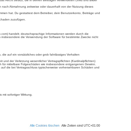
 das Recht besitzt, die in deinen Beiträgen verwendeten Links und Bilder
ich nach Abmahnung zeitweise oder dauerhaft von der Nutzung dieses
enommen hat. Du gestattest dem Betreiber, dein Benutzerkonto, Beiträge und
 Schaden zuzufügen.
b.com) handelt; deutschsprachige Informationen werden durch die
en insbesondere die Verwendung der Software für bestimmte Zwecke nicht
 die auf ein vorsätzliches oder grob fahrlässiges Verhalten
und der Verletzung wesentlicher Vertragspflichten (Kardinalpflichten)
uch für mittelbare Folgeschäden wie insbesondere entgangenen Gewinn.
s auf die bei Vertragsschluss typischerweise vorhersehbaren Schäden und
 mit sofortiger Wirkung.
Alle Cookies löschen
Alle Zeiten sind
UTC+01:00