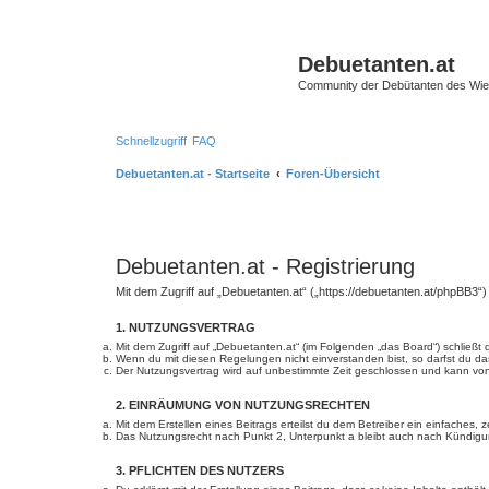
Debuetanten.at
Community der Debütanten des Wie
Schnellzugriff
FAQ
Debuetanten.at - Startseite
Foren-Übersicht
Debuetanten.at - Registrierung
Mit dem Zugriff auf „Debuetanten.at“ („https://debuetanten.at/phpBB3“
1. NUTZUNGSVERTRAG
Mit dem Zugriff auf „Debuetanten.at“ (im Folgenden „das Board“) schließ
Wenn du mit diesen Regelungen nicht einverstanden bist, so darfst du das
Der Nutzungsvertrag wird auf unbestimmte Zeit geschlossen und kann von 
2. EINRÄUMUNG VON NUTZUNGSRECHTEN
Mit dem Erstellen eines Beitrags erteilst du dem Betreiber ein einfaches
Das Nutzungsrecht nach Punkt 2, Unterpunkt a bleibt auch nach Kündig
3. PFLICHTEN DES NUTZERS