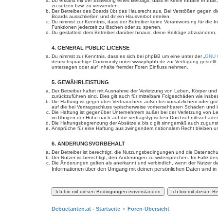
Du erklärst mit der Erstellung eines Beitrags, dass er keine Inhalte enth
zu setzen bzw. zu verwenden.
Der Betreiber des Boards übt das Hausrecht aus. Bei Verstößen gegen d
Boards ausschließen und dir ein Hausverbot erteilen.
Du nimmst zur Kenntnis, dass der Betreiber keine Verantwortung für die In
Funktionen jederzeit zu löschen oder zu sperren.
Du gestattest dem Betreiber darüber hinaus, deine Beiträge abzuändern,
4. GENERAL PUBLIC LICENSE
Du nimmst zur Kenntnis, dass es sich bei phpBB um eine unter der „
GNU G
deutschsprachige Community unter www.phpbb.de zur Verfügung gestellt. 
untersagen oder auf Inhalte fremder Foren Einfluss nehmen.
5. GEWÄHRLEISTUNG
Der Betreiber haftet mit Ausnahme der Verletzung von Leben, Körper und Ge
zurückzuführen sind. Dies gilt auch für mittelbare Folgeschäden wie in
Die Haftung ist gegenüber Verbrauchern außer bei vorsätzlichem oder gro
auf die bei Vertragsschluss typischerweise vorhersehbaren Schäden und 
Die Haftung ist gegenüber Unternehmern außer bei der Verletzung von Le
im Übrigen der Höhe nach auf die vertragstypischen Durchschnittsschäde
Die Haftungsbegrenzung der Absätze a bis c gilt sinngemäß auch zugunste
Ansprüche für eine Haftung aus zwingendem nationalem Recht bleiben un
6. ÄNDERUNGSVORBEHALT
Der Betreiber ist berechtigt, die Nutzungsbedingungen und die Datenschut
Der Nutzer ist berechtigt, den Änderungen zu widersprechen. Im Falle des
Die Änderungen gelten als anerkannt und verbindlich, wenn der Nutzer 
Informationen über den Umgang mit deinen persönlichen Daten sind in
Debuetanten.at - Startseite
Foren-Übersicht