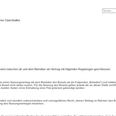
ner Opernballes
) wird zwischen dir und dem Betreiber ein Vertrag mit folgenden Regelungen geschlossen:
t du einen Nutzungsvertrag mit dem Betreiber des Boards ab (im Folgenden „Betreiber“) und erkl
 Board nicht weiter nutzen. Für die Nutzung des Boards gelten jeweils die an dieser Stelle veröf
beiden Seiten ohne Einhaltung einer Frist jederzeit gekündigt werden.
, zeitlich und räumlich unbeschränktes und unentgeltliches Recht, deinen Beitrag im Rahmen des 
ung des Nutzungsvertrages bestehen.