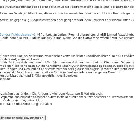
ält, die gegen geltendes Recht oder die guten Sitten verstoßen. Du erklärst insbesondere, dass du
iese Nutzungsbedingungen oder anderer im Board veröffentlichten Regeln kann der Betreiber d
halte von Beiträgen übernimmt, die er nicht selbst erstellt hat oder die er nicht zur Kenntnis g
 sofern sie gegen o. g. Regeln verstoßen oder geeignet sind, dem Betreiber oder einem Dritten
eneral Public License v2
“ (GPL) bereitgestellten Foren-Software von phpBB Limited (www.phpb
Beide haben keinen Einfluss auf die Art und Weise, wie die Software verwendet wird. Sie könn
sundheit und der Verletzung wesentlicher Vertragspflichten (Kardinalpflichten) nur für Schäden,
sbesondere entgangenen Gewinn.
b fahrlässigem Verhalten oder bei Schäden aus der Verletzung von Leben, Körper und Gesundheit 
im übrigen der Höhe nach auf die vertragstypischen Durchschnittsschäden begrenzt. Dies gilt a
ben, Körper und Gesundheit oder vorsätzlichem oder grob fahrlässigem Verhalten des Betreiber
n begrenzt. Dies gilt auch für mittelbare Schäden, insbesondere entgangenen Gewinn.
n der Mitarbeiter und Erfüllungsgehilfen des Betreibers.
berührt.
zerklärung zu ändern. Die Änderung wird dem Nutzer per E-Mail mitgeteilt.
 Widerspruchs erlischt das zwischen dem Betreiber und dem Nutzer bestehende Vertragsverhältnis
den Änderungen zugestimmt hat.
 der Datenschutzerklärung enthalten.