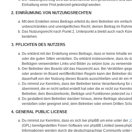
Einhaltung einer Frist jederzeit gekündigt werden.
2. EINRÄUMUNG VON NUTZUNGSRECHTEN
Mit dem Erstellen eines Beitrags erteilst du dem Betreiber ein einfach
unbeschränktes und unentgeltliches Recht, deinen Beitrag im Rahm
Das Nutzungsrecht nach Punkt 2, Unterpunkt a bleibt auch nach Kü
bestehen.
3. PFLICHTEN DES NUTZERS
Du erklärst mit der Erstellung eines Beitrags, dass er keine Inhalte e
oder die guten Sitten verstoßen. Du erklärst insbesondere, dass du da
Beiträgen verwendeten Links und Bilder zu setzen bzw. zu verwende
Der Betreiber des Boards übt das Hausrecht aus. Bei Verstößen g
oder anderer im Board veröffentlichten Regeln kann der Betreiber 
dauerhaft von der Nutzung dieses Boards ausschließen und dir ein H
Du nimmst zur Kenntnis, dass der Betreiber keine Verantwortung für d
übernimmt, die er nicht selbst erstellt hat oder die er nicht zur Ken
Betreiber, dein Benutzerkonto, Beiträge und Funktionen jederzeit zu 
Du gestattest dem Betreiber darüber hinaus, deine Beiträge abzuände
verstoßen oder geeignet sind, dem Betreiber oder einem Dritten Sc
4. GENERAL PUBLIC LICENSE
Du nimmst zur Kenntnis, dass es sich bei phpBB um eine unter der „
G
(GPL) bereitgestellten Foren-Software von phpBB Limited (www.php
Informationen werden durch die deutschsprachige Community unter