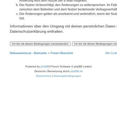
Änderung wird dem Nutzer per E-Mail mitgeteilt.
Der Nutzer ist berechtigt, den Änderungen zu widersprechen. Im Fall
zwischen dem Betreiber und dem Nutzer bestehende Vertragsverhältni
Die Änderungen gelten als anerkannt und verbindlich, wenn der Nu
hat.
Informationen über den Umgang mit deinen persönlichen Daten s
Datenschutzerklärung enthalten.
Debuetanten.at - Startseite
Foren-Übersicht
Alle Coo
Powered by
phpBB
® Forum Software © phpBB Limited
Deutsche Übersetzung durch
phpBB.de
Datenschutz
|
Nutzungsbedingungen