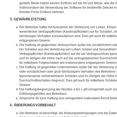
gestellt. Beide haben keinen Einfluss auf die Art und Weise, wie die
insbesondere die Verwendung der Software für bestimmte Zwecke nic
fremder Foren Einfluss nehmen.
5. GEWÄHRLEISTUNG
Der Betreiber haftet mit Ausnahme der Verletzung von Leben, Körpe
wesentlicher Vertragspflichten (Kardinalpflichten) nur für Schäden, di
fahrlässiges Verhalten zurückzuführen sind. Dies gilt auch für mitt
entgangenen Gewinn.
Die Haftung ist gegenüber Verbrauchern außer bei vorsätzlichem ode
bei Schäden aus der Verletzung von Leben, Körper und Gesundheit u
Vertragspflichten (Kardinalpflichten) auf die bei Vertragsschluss t
und im übrigen der Höhe nach auf die vertragstypischen Durchschnit
für mittelbare Folgeschäden wie insbesondere entgangenen Gewinn
Die Haftung ist gegenüber Unternehmern außer bei der Verletzung 
oder vorsätzlichem oder grob fahrlässigem Verhalten des Betreibers 
typischerweise vorhersehbaren Schäden und im Übrigen der Höhe na
Durchschnittsschäden begrenzt. Dies gilt auch für mittelbare Schä
Gewinn.
Die Haftungsbegrenzung der Absätze a bis c gilt sinngemäß auch zug
Erfüllungsgehilfen des Betreibers.
Ansprüche für eine Haftung aus zwingendem nationalem Recht bleib
6. ÄNDERUNGSVORBEHALT
Der Betreiber ist berechtigt, die Nutzungsbedingungen und die Date