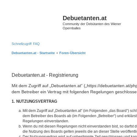
S
Debuetanten.at
Community der Debütanten des Wiener
Opernballes
Schnellzugriff
FAQ
Debuetanten.at - Startseite
Foren-Übersicht
Debuetanten.at - Registrierung
Mit dem Zugriff auf „Debuetanten.at“ („https://debuetanten.at/ph
dem Betreiber ein Vertrag mit folgenden Regelungen geschlosse
1. NUTZUNGSVERTRAG
Mit dem Zugriff auf „Debuetanten.at“ (im Folgenden „das Board“) sch
dem Betreiber des Boards ab (im Folgenden „Betreiber“) und erklärs
Regelungen einverstanden.
Wenn du mit diesen Regelungen nicht einverstanden bist, so darfst d
die Nutzung des Boards gelten jeweils die an dieser Stelle veröffent
Der Nutzungsvertrag wird auf unbestimmte Zeit geschlossen und ka