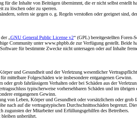
für die Inhalte von Beiträgen übernimmt, die er nicht selbst erstellt 
it zu löschen oder zu sperren.
uändern, sofern sie gegen o. g. Regeln verstoßen oder geeignet sind, 
 der „
GNU General Public License v2
“ (GPL) bereitgestellten Foren
hige Community unter www.phpbb.de zur Verfügung gestellt. Beide hab
oftware für bestimmte Zwecke nicht untersagen oder auf Inhalte frem
rper und Gesundheit und der Verletzung wesentlicher Vertragspflichten
ch für mittelbare Folgeschäden wie insbesondere entgangenen Gewinn.
em oder grob fahrlässigem Verhalten oder bei Schäden aus der Verletz
i Vertragsschluss typischerweise vorhersehbaren Schäden und im übrigen
besondere entgangenen Gewinn.
ng von Leben, Körper und Gesundheit oder vorsätzlichem oder grob fah
e nach auf die vertragstypischen Durchschnittsschäden begrenzt. Dies
h zugunsten der Mitarbeiter und Erfüllungsgehilfen des Betreibers.
bleiben unberührt.