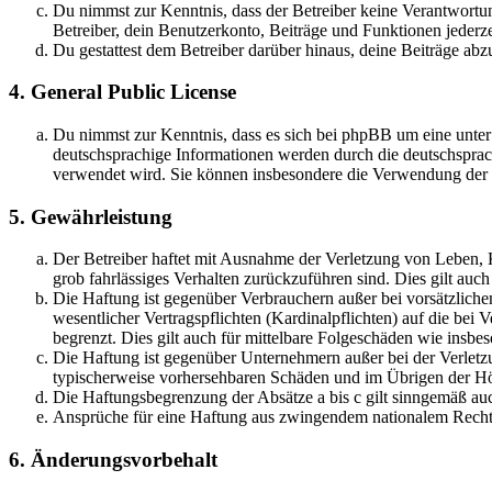
Du nimmst zur Kenntnis, dass der Betreiber keine Verantwortung 
Betreiber, dein Benutzerkonto, Beiträge und Funktionen jederze
Du gestattest dem Betreiber darüber hinaus, deine Beiträge abz
4. General Public License
Du nimmst zur Kenntnis, dass es sich bei phpBB um eine unter
deutschsprachige Informationen werden durch die deutschsprac
verwendet wird. Sie können insbesondere die Verwendung der S
5. Gewährleistung
Der Betreiber haftet mit Ausnahme der Verletzung von Leben, Kö
grob fahrlässiges Verhalten zurückzuführen sind. Dies gilt au
Die Haftung ist gegenüber Verbrauchern außer bei vorsätzlich
wesentlicher Vertragspflichten (Kardinalpflichten) auf die be
begrenzt. Dies gilt auch für mittelbare Folgeschäden wie ins
Die Haftung ist gegenüber Unternehmern außer bei der Verletzu
typischerweise vorhersehbaren Schäden und im Übrigen der Höh
Die Haftungsbegrenzung der Absätze a bis c gilt sinngemäß auc
Ansprüche für eine Haftung aus zwingendem nationalem Recht 
6. Änderungsvorbehalt