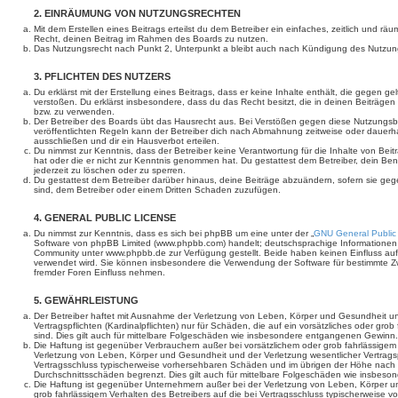
2. EINRÄUMUNG VON NUTZUNGSRECHTEN
Mit dem Erstellen eines Beitrags erteilst du dem Betreiber ein einfaches, zeitlich und r
Recht, deinen Beitrag im Rahmen des Boards zu nutzen.
Das Nutzungsrecht nach Punkt 2, Unterpunkt a bleibt auch nach Kündigung des Nutzun
3. PFLICHTEN DES NUTZERS
Du erklärst mit der Erstellung eines Beitrags, dass er keine Inhalte enthält, die gegen g
verstoßen. Du erklärst insbesondere, dass du das Recht besitzt, die in deinen Beiträge
bzw. zu verwenden.
Der Betreiber des Boards übt das Hausrecht aus. Bei Verstößen gegen diese Nutzungs
veröffentlichten Regeln kann der Betreiber dich nach Abmahnung zeitweise oder dauerh
ausschließen und dir ein Hausverbot erteilen.
Du nimmst zur Kenntnis, dass der Betreiber keine Verantwortung für die Inhalte von Beiträ
hat oder die er nicht zur Kenntnis genommen hat. Du gestattest dem Betreiber, dein Be
jederzeit zu löschen oder zu sperren.
Du gestattest dem Betreiber darüber hinaus, deine Beiträge abzuändern, sofern sie geg
sind, dem Betreiber oder einem Dritten Schaden zuzufügen.
4. GENERAL PUBLIC LICENSE
Du nimmst zur Kenntnis, dass es sich bei phpBB um eine unter der „
GNU General Public
Software von phpBB Limited (www.phpbb.com) handelt; deutschsprachige Informationen
Community unter www.phpbb.de zur Verfügung gestellt. Beide haben keinen Einfluss auf 
verwendet wird. Sie können insbesondere die Verwendung der Software für bestimmte Zw
fremder Foren Einfluss nehmen.
5. GEWÄHRLEISTUNG
Der Betreiber haftet mit Ausnahme der Verletzung von Leben, Körper und Gesundheit un
Vertragspflichten (Kardinalpflichten) nur für Schäden, die auf ein vorsätzliches oder gro
sind. Dies gilt auch für mittelbare Folgeschäden wie insbesondere entgangenen Gewinn.
Die Haftung ist gegenüber Verbrauchern außer bei vorsätzlichem oder grob fahrlässige
Verletzung von Leben, Körper und Gesundheit und der Verletzung wesentlicher Vertragspfl
Vertragsschluss typischerweise vorhersehbaren Schäden und im übrigen der Höhe nach a
Durchschnittsschäden begrenzt. Dies gilt auch für mittelbare Folgeschäden wie insbe
Die Haftung ist gegenüber Unternehmern außer bei der Verletzung von Leben, Körper u
grob fahrlässigem Verhalten des Betreibers auf die bei Vertragsschluss typischerweise