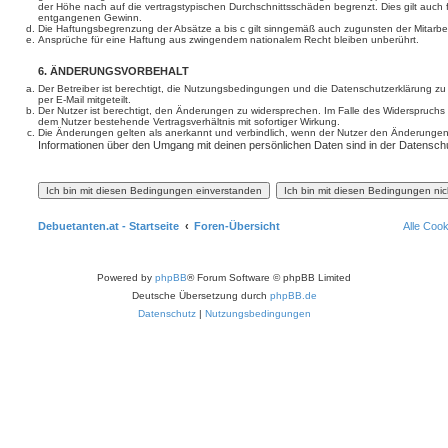
der Höhe nach auf die vertragstypischen Durchschnittsschäden begrenzt. Dies gilt auch
entgangenen Gewinn.
Die Haftungsbegrenzung der Absätze a bis c gilt sinngemäß auch zugunsten der Mitarbeit
Ansprüche für eine Haftung aus zwingendem nationalem Recht bleiben unberührt.
6. ÄNDERUNGSVORBEHALT
Der Betreiber ist berechtigt, die Nutzungsbedingungen und die Datenschutzerklärung z
per E-Mail mitgeteilt.
Der Nutzer ist berechtigt, den Änderungen zu widersprechen. Im Falle des Widerspruchs
dem Nutzer bestehende Vertragsverhältnis mit sofortiger Wirkung.
Die Änderungen gelten als anerkannt und verbindlich, wenn der Nutzer den Änderungen
Informationen über den Umgang mit deinen persönlichen Daten sind in der Datenschu
Debuetanten.at - Startseite
Foren-Übersicht
Alle Coo
Powered by
phpBB
® Forum Software © phpBB Limited
Deutsche Übersetzung durch
phpBB.de
Datenschutz
|
Nutzungsbedingungen