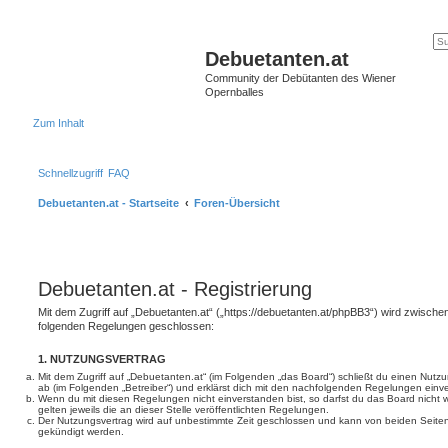
Debuetanten.at
Community der Debütanten des Wiener
Opernballes
Zum Inhalt
Schnellzugriff
FAQ
Debuetanten.at - Startseite
Foren-Übersicht
Debuetanten.at - Registrierung
Mit dem Zugriff auf „Debuetanten.at“ („https://debuetanten.at/phpBB3“) wird zwischen
folgenden Regelungen geschlossen:
1. NUTZUNGSVERTRAG
Mit dem Zugriff auf „Debuetanten.at“ (im Folgenden „das Board“) schließt du einen Nutz
ab (im Folgenden „Betreiber“) und erklärst dich mit den nachfolgenden Regelungen einv
Wenn du mit diesen Regelungen nicht einverstanden bist, so darfst du das Board nicht 
gelten jeweils die an dieser Stelle veröffentlichten Regelungen.
Der Nutzungsvertrag wird auf unbestimmte Zeit geschlossen und kann von beiden Seiten 
gekündigt werden.