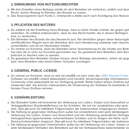
2. EINRÄUMUNG VON NUTZUNGSRECHTEN
Mit dem Erstellen eines Beitrags erteilst du dem Betreiber ein einfaches, zeitlich und r
Recht, deinen Beitrag im Rahmen des Boards zu nutzen.
Das Nutzungsrecht nach Punkt 2, Unterpunkt a bleibt auch nach Kündigung des Nutzun
3. PFLICHTEN DES NUTZERS
Du erklärst mit der Erstellung eines Beitrags, dass er keine Inhalte enthält, die gegen g
verstoßen. Du erklärst insbesondere, dass du das Recht besitzt, die in deinen Beiträge
bzw. zu verwenden.
Der Betreiber des Boards übt das Hausrecht aus. Bei Verstößen gegen diese Nutzungs
veröffentlichten Regeln kann der Betreiber dich nach Abmahnung zeitweise oder dauerh
ausschließen und dir ein Hausverbot erteilen.
Du nimmst zur Kenntnis, dass der Betreiber keine Verantwortung für die Inhalte von Beiträ
hat oder die er nicht zur Kenntnis genommen hat. Du gestattest dem Betreiber, dein Be
jederzeit zu löschen oder zu sperren.
Du gestattest dem Betreiber darüber hinaus, deine Beiträge abzuändern, sofern sie geg
sind, dem Betreiber oder einem Dritten Schaden zuzufügen.
4. GENERAL PUBLIC LICENSE
Du nimmst zur Kenntnis, dass es sich bei phpBB um eine unter der „
GNU General Public
Software von phpBB Limited (www.phpbb.com) handelt; deutschsprachige Informationen
Community unter www.phpbb.de zur Verfügung gestellt. Beide haben keinen Einfluss auf 
verwendet wird. Sie können insbesondere die Verwendung der Software für bestimmte Zw
fremder Foren Einfluss nehmen.
5. GEWÄHRLEISTUNG
Der Betreiber haftet mit Ausnahme der Verletzung von Leben, Körper und Gesundheit un
Vertragspflichten (Kardinalpflichten) nur für Schäden, die auf ein vorsätzliches oder gro
sind. Dies gilt auch für mittelbare Folgeschäden wie insbesondere entgangenen Gewinn.
Die Haftung ist gegenüber Verbrauchern außer bei vorsätzlichem oder grob fahrlässige
Verletzung von Leben, Körper und Gesundheit und der Verletzung wesentlicher Vertragspfl
Vertragsschluss typischerweise vorhersehbaren Schäden und im übrigen der Höhe nach a
Durchschnittsschäden begrenzt. Dies gilt auch für mittelbare Folgeschäden wie insbe
Die Haftung ist gegenüber Unternehmern außer bei der Verletzung von Leben, Körper u
grob fahrlässigem Verhalten des Betreibers auf die bei Vertragsschluss typischerweise