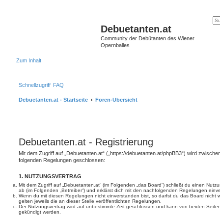
Debuetanten.at
Community der Debütanten des Wiener
Opernballes
Zum Inhalt
Schnellzugriff
FAQ
Debuetanten.at - Startseite
Foren-Übersicht
Debuetanten.at - Registrierung
Mit dem Zugriff auf „Debuetanten.at“ („https://debuetanten.at/phpBB3“) wird zwischen
folgenden Regelungen geschlossen:
1. NUTZUNGSVERTRAG
Mit dem Zugriff auf „Debuetanten.at“ (im Folgenden „das Board“) schließt du einen Nutz
ab (im Folgenden „Betreiber“) und erklärst dich mit den nachfolgenden Regelungen einv
Wenn du mit diesen Regelungen nicht einverstanden bist, so darfst du das Board nicht 
gelten jeweils die an dieser Stelle veröffentlichten Regelungen.
Der Nutzungsvertrag wird auf unbestimmte Zeit geschlossen und kann von beiden Seiten 
gekündigt werden.