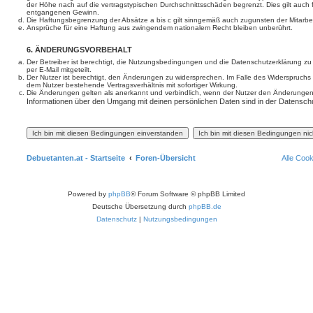
der Höhe nach auf die vertragstypischen Durchschnittsschäden begrenzt. Dies gilt auch
entgangenen Gewinn.
Die Haftungsbegrenzung der Absätze a bis c gilt sinngemäß auch zugunsten der Mitarbeit
Ansprüche für eine Haftung aus zwingendem nationalem Recht bleiben unberührt.
6. ÄNDERUNGSVORBEHALT
Der Betreiber ist berechtigt, die Nutzungsbedingungen und die Datenschutzerklärung z
per E-Mail mitgeteilt.
Der Nutzer ist berechtigt, den Änderungen zu widersprechen. Im Falle des Widerspruchs
dem Nutzer bestehende Vertragsverhältnis mit sofortiger Wirkung.
Die Änderungen gelten als anerkannt und verbindlich, wenn der Nutzer den Änderungen
Informationen über den Umgang mit deinen persönlichen Daten sind in der Datenschu
Debuetanten.at - Startseite
Foren-Übersicht
Alle Coo
Powered by
phpBB
® Forum Software © phpBB Limited
Deutsche Übersetzung durch
phpBB.de
Datenschutz
|
Nutzungsbedingungen