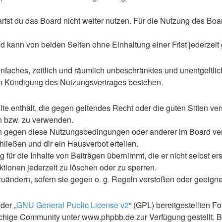
st du das Board nicht weiter nutzen. Für die Nutzung des Boards
 kann von beiden Seiten ohne Einhaltung einer Frist jederzeit
 einfaches, zeitlich und räumlich unbeschränktes und unentgelt
ch Kündigung des Nutzungsvertrages bestehen.
alte enthält, die gegen geltendes Recht oder die guten Sitten ve
en bzw. zu verwenden.
en gegen diese Nutzungsbedingungen oder anderer im Board ve
ließen und dir ein Hausverbot erteilen.
für die Inhalte von Beiträgen übernimmt, die er nicht selbst ers
ktionen jederzeit zu löschen oder zu sperren.
zuändern, sofern sie gegen o. g. Regeln verstoßen oder geeign
der „
GNU General Public License v2
“ (GPL) bereitgestellten 
hige Community unter www.phpbb.de zur Verfügung gestellt. Be