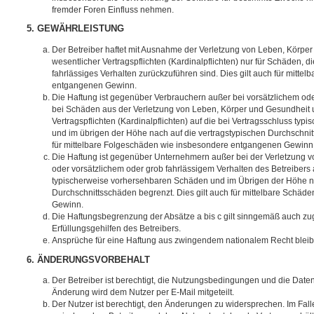
fremder Foren Einfluss nehmen.
5. GEWÄHRLEISTUNG
Der Betreiber haftet mit Ausnahme der Verletzung von Leben, Körpe
wesentlicher Vertragspflichten (Kardinalpflichten) nur für Schäden, di
fahrlässiges Verhalten zurückzuführen sind. Dies gilt auch für mitt
entgangenen Gewinn.
Die Haftung ist gegenüber Verbrauchern außer bei vorsätzlichem ode
bei Schäden aus der Verletzung von Leben, Körper und Gesundheit u
Vertragspflichten (Kardinalpflichten) auf die bei Vertragsschluss t
und im übrigen der Höhe nach auf die vertragstypischen Durchschnit
für mittelbare Folgeschäden wie insbesondere entgangenen Gewinn
Die Haftung ist gegenüber Unternehmern außer bei der Verletzung 
oder vorsätzlichem oder grob fahrlässigem Verhalten des Betreibers 
typischerweise vorhersehbaren Schäden und im Übrigen der Höhe na
Durchschnittsschäden begrenzt. Dies gilt auch für mittelbare Schä
Gewinn.
Die Haftungsbegrenzung der Absätze a bis c gilt sinngemäß auch zug
Erfüllungsgehilfen des Betreibers.
Ansprüche für eine Haftung aus zwingendem nationalem Recht bleib
6. ÄNDERUNGSVORBEHALT
Der Betreiber ist berechtigt, die Nutzungsbedingungen und die Date
Änderung wird dem Nutzer per E-Mail mitgeteilt.
Der Nutzer ist berechtigt, den Änderungen zu widersprechen. Im Fall