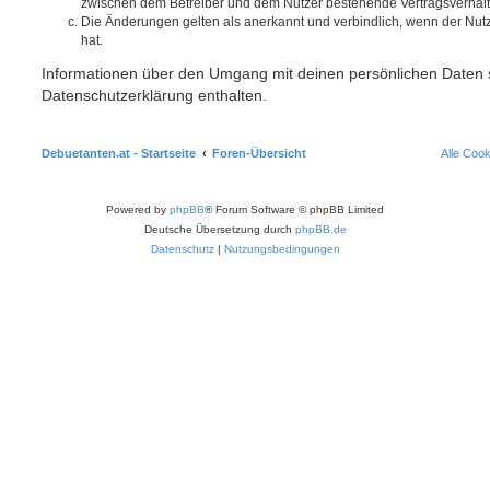
zwischen dem Betreiber und dem Nutzer bestehende Vertragsverhältni
Die Änderungen gelten als anerkannt und verbindlich, wenn der Nu
hat.
Informationen über den Umgang mit deinen persönlichen Daten s
Datenschutzerklärung enthalten.
Debuetanten.at - Startseite
Foren-Übersicht
Alle Coo
Powered by
phpBB
® Forum Software © phpBB Limited
Deutsche Übersetzung durch
phpBB.de
Datenschutz
|
Nutzungsbedingungen