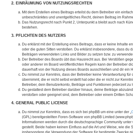
2. EINRÄUMUNG VON NUTZUNGSRECHTEN
Mit dem Erstellen eines Beitrags erteilst du dem Betreiber ein einfach
unbeschränktes und unentgeltliches Recht, deinen Beitrag im Rahm
Das Nutzungsrecht nach Punkt 2, Unterpunkt a bleibt auch nach Kü
bestehen.
3. PFLICHTEN DES NUTZERS
Du erklärst mit der Erstellung eines Beitrags, dass er keine Inhalte e
oder die guten Sitten verstoßen. Du erklärst insbesondere, dass du da
Beiträgen verwendeten Links und Bilder zu setzen bzw. zu verwende
Der Betreiber des Boards übt das Hausrecht aus. Bei Verstößen g
oder anderer im Board veröffentlichten Regeln kann der Betreiber 
dauerhaft von der Nutzung dieses Boards ausschließen und dir ein H
Du nimmst zur Kenntnis, dass der Betreiber keine Verantwortung für d
übernimmt, die er nicht selbst erstellt hat oder die er nicht zur Ken
Betreiber, dein Benutzerkonto, Beiträge und Funktionen jederzeit zu 
Du gestattest dem Betreiber darüber hinaus, deine Beiträge abzuände
verstoßen oder geeignet sind, dem Betreiber oder einem Dritten Sc
4. GENERAL PUBLIC LICENSE
Du nimmst zur Kenntnis, dass es sich bei phpBB um eine unter der „
G
(GPL) bereitgestellten Foren-Software von phpBB Limited (www.php
Informationen werden durch die deutschsprachige Community unter
gestellt. Beide haben keinen Einfluss auf die Art und Weise, wie die
insbesondere die Verwendung der Software für bestimmte Zwecke nic