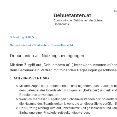
Debuetanten.at
Community der Debütanten des Wiener
Opernballes
Schnellzugriff
FAQ
Debuetanten.at - Startseite
Foren-Übersicht
Debuetanten.at - Nutzungsbedingungen
Mit dem Zugriff auf „Debuetanten.at“ („https://debuetanten.at/ph
dem Betreiber ein Vertrag mit folgenden Regelungen geschlosse
1. NUTZUNGSVERTRAG
Mit dem Zugriff auf „Debuetanten.at“ (im Folgenden „das Board“) sch
dem Betreiber des Boards ab (im Folgenden „Betreiber“) und erklärs
Regelungen einverstanden.
Wenn du mit diesen Regelungen nicht einverstanden bist, so darfst d
die Nutzung des Boards gelten jeweils die an dieser Stelle veröffent
Der Nutzungsvertrag wird auf unbestimmte Zeit geschlossen und ka
Einhaltung einer Frist jederzeit gekündigt werden.