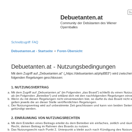
Debuetanten.at
Community der Debütanten des Wiener
Opernballes
Schnellzugriff
FAQ
Debuetanten.at - Startseite
Foren-Übersicht
Debuetanten.at - Nutzungsbedingungen
Mit dem Zugriff auf „Debuetanten.at“ („https://debuetanten.at/phpBB3“) wird zwischen
folgenden Regelungen geschlossen:
1. NUTZUNGSVERTRAG
Mit dem Zugriff auf „Debuetanten.at“ (im Folgenden „das Board“) schließt du einen Nutz
ab (im Folgenden „Betreiber“) und erklärst dich mit den nachfolgenden Regelungen einv
Wenn du mit diesen Regelungen nicht einverstanden bist, so darfst du das Board nicht 
gelten jeweils die an dieser Stelle veröffentlichten Regelungen.
Der Nutzungsvertrag wird auf unbestimmte Zeit geschlossen und kann von beiden Seiten 
gekündigt werden.
2. EINRÄUMUNG VON NUTZUNGSRECHTEN
Mit dem Erstellen eines Beitrags erteilst du dem Betreiber ein einfaches, zeitlich und r
Recht, deinen Beitrag im Rahmen des Boards zu nutzen.
Das Nutzungsrecht nach Punkt 2, Unterpunkt a bleibt auch nach Kündigung des Nutzun