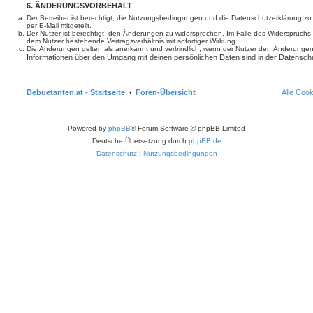
6. ÄNDERUNGSVORBEHALT
Der Betreiber ist berechtigt, die Nutzungsbedingungen und die Datenschutzerklärung z
per E-Mail mitgeteilt.
Der Nutzer ist berechtigt, den Änderungen zu widersprechen. Im Falle des Widerspruchs
dem Nutzer bestehende Vertragsverhältnis mit sofortiger Wirkung.
Die Änderungen gelten als anerkannt und verbindlich, wenn der Nutzer den Änderungen
Informationen über den Umgang mit deinen persönlichen Daten sind in der Datenschu
Debuetanten.at - Startseite
Foren-Übersicht
Alle Coo
Powered by
phpBB
® Forum Software © phpBB Limited
Deutsche Übersetzung durch
phpBB.de
Datenschutz
|
Nutzungsbedingungen