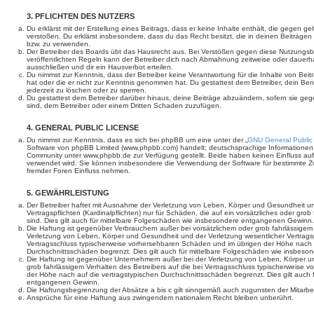
3. PFLICHTEN DES NUTZERS
Du erklärst mit der Erstellung eines Beitrags, dass er keine Inhalte enthält, die gegen g
verstoßen. Du erklärst insbesondere, dass du das Recht besitzt, die in deinen Beiträge
bzw. zu verwenden.
Der Betreiber des Boards übt das Hausrecht aus. Bei Verstößen gegen diese Nutzungs
veröffentlichten Regeln kann der Betreiber dich nach Abmahnung zeitweise oder dauerh
ausschließen und dir ein Hausverbot erteilen.
Du nimmst zur Kenntnis, dass der Betreiber keine Verantwortung für die Inhalte von Beiträ
hat oder die er nicht zur Kenntnis genommen hat. Du gestattest dem Betreiber, dein Be
jederzeit zu löschen oder zu sperren.
Du gestattest dem Betreiber darüber hinaus, deine Beiträge abzuändern, sofern sie geg
sind, dem Betreiber oder einem Dritten Schaden zuzufügen.
4. GENERAL PUBLIC LICENSE
Du nimmst zur Kenntnis, dass es sich bei phpBB um eine unter der „
GNU General Public
Software von phpBB Limited (www.phpbb.com) handelt; deutschsprachige Informationen
Community unter www.phpbb.de zur Verfügung gestellt. Beide haben keinen Einfluss auf 
verwendet wird. Sie können insbesondere die Verwendung der Software für bestimmte Zw
fremder Foren Einfluss nehmen.
5. GEWÄHRLEISTUNG
Der Betreiber haftet mit Ausnahme der Verletzung von Leben, Körper und Gesundheit un
Vertragspflichten (Kardinalpflichten) nur für Schäden, die auf ein vorsätzliches oder gro
sind. Dies gilt auch für mittelbare Folgeschäden wie insbesondere entgangenen Gewinn.
Die Haftung ist gegenüber Verbrauchern außer bei vorsätzlichem oder grob fahrlässige
Verletzung von Leben, Körper und Gesundheit und der Verletzung wesentlicher Vertragspfl
Vertragsschluss typischerweise vorhersehbaren Schäden und im übrigen der Höhe nach a
Durchschnittsschäden begrenzt. Dies gilt auch für mittelbare Folgeschäden wie insbe
Die Haftung ist gegenüber Unternehmern außer bei der Verletzung von Leben, Körper u
grob fahrlässigem Verhalten des Betreibers auf die bei Vertragsschluss typischerweise
der Höhe nach auf die vertragstypischen Durchschnittsschäden begrenzt. Dies gilt auch
entgangenen Gewinn.
Die Haftungsbegrenzung der Absätze a bis c gilt sinngemäß auch zugunsten der Mitarbeit
Ansprüche für eine Haftung aus zwingendem nationalem Recht bleiben unberührt.