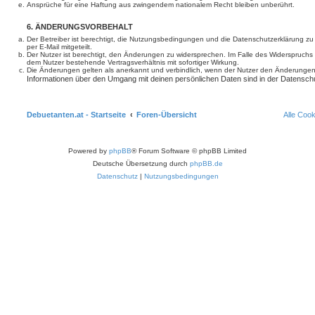
Ansprüche für eine Haftung aus zwingendem nationalem Recht bleiben unberührt.
6. ÄNDERUNGSVORBEHALT
Der Betreiber ist berechtigt, die Nutzungsbedingungen und die Datenschutzerklärung z
per E-Mail mitgeteilt.
Der Nutzer ist berechtigt, den Änderungen zu widersprechen. Im Falle des Widerspruchs
dem Nutzer bestehende Vertragsverhältnis mit sofortiger Wirkung.
Die Änderungen gelten als anerkannt und verbindlich, wenn der Nutzer den Änderungen
Informationen über den Umgang mit deinen persönlichen Daten sind in der Datenschu
Debuetanten.at - Startseite
Foren-Übersicht
Alle Coo
Powered by
phpBB
® Forum Software © phpBB Limited
Deutsche Übersetzung durch
phpBB.de
Datenschutz
|
Nutzungsbedingungen