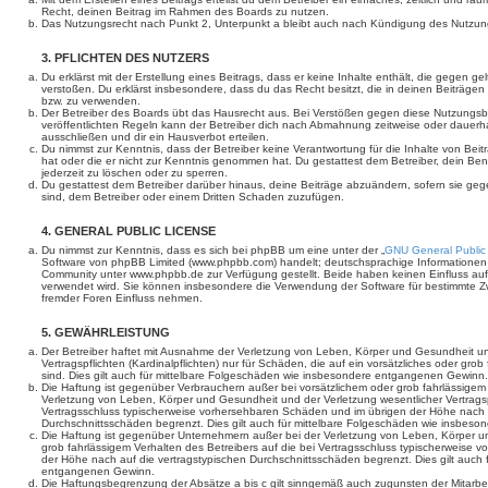
Recht, deinen Beitrag im Rahmen des Boards zu nutzen.
Das Nutzungsrecht nach Punkt 2, Unterpunkt a bleibt auch nach Kündigung des Nutzun
3. PFLICHTEN DES NUTZERS
Du erklärst mit der Erstellung eines Beitrags, dass er keine Inhalte enthält, die gegen g
verstoßen. Du erklärst insbesondere, dass du das Recht besitzt, die in deinen Beiträge
bzw. zu verwenden.
Der Betreiber des Boards übt das Hausrecht aus. Bei Verstößen gegen diese Nutzungs
veröffentlichten Regeln kann der Betreiber dich nach Abmahnung zeitweise oder dauerh
ausschließen und dir ein Hausverbot erteilen.
Du nimmst zur Kenntnis, dass der Betreiber keine Verantwortung für die Inhalte von Beiträ
hat oder die er nicht zur Kenntnis genommen hat. Du gestattest dem Betreiber, dein Be
jederzeit zu löschen oder zu sperren.
Du gestattest dem Betreiber darüber hinaus, deine Beiträge abzuändern, sofern sie geg
sind, dem Betreiber oder einem Dritten Schaden zuzufügen.
4. GENERAL PUBLIC LICENSE
Du nimmst zur Kenntnis, dass es sich bei phpBB um eine unter der „
GNU General Public
Software von phpBB Limited (www.phpbb.com) handelt; deutschsprachige Informationen
Community unter www.phpbb.de zur Verfügung gestellt. Beide haben keinen Einfluss auf 
verwendet wird. Sie können insbesondere die Verwendung der Software für bestimmte Zw
fremder Foren Einfluss nehmen.
5. GEWÄHRLEISTUNG
Der Betreiber haftet mit Ausnahme der Verletzung von Leben, Körper und Gesundheit un
Vertragspflichten (Kardinalpflichten) nur für Schäden, die auf ein vorsätzliches oder gro
sind. Dies gilt auch für mittelbare Folgeschäden wie insbesondere entgangenen Gewinn.
Die Haftung ist gegenüber Verbrauchern außer bei vorsätzlichem oder grob fahrlässige
Verletzung von Leben, Körper und Gesundheit und der Verletzung wesentlicher Vertragspfl
Vertragsschluss typischerweise vorhersehbaren Schäden und im übrigen der Höhe nach a
Durchschnittsschäden begrenzt. Dies gilt auch für mittelbare Folgeschäden wie insbe
Die Haftung ist gegenüber Unternehmern außer bei der Verletzung von Leben, Körper u
grob fahrlässigem Verhalten des Betreibers auf die bei Vertragsschluss typischerweise
der Höhe nach auf die vertragstypischen Durchschnittsschäden begrenzt. Dies gilt auch
entgangenen Gewinn.
Die Haftungsbegrenzung der Absätze a bis c gilt sinngemäß auch zugunsten der Mitarbeit