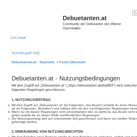
Debuetanten.at
Community der Debütanten des Wiener
Opernballes
Zum Inhalt
Schnellzugriff
FAQ
Debuetanten.at - Startseite
Foren-Übersicht
Debuetanten.at - Nutzungsbedingungen
Mit dem Zugriff auf „Debuetanten.at“ („https://debuetanten.at/phpBB3“) wird zwischen
folgenden Regelungen geschlossen:
1. NUTZUNGSVERTRAG
Mit dem Zugriff auf „Debuetanten.at“ (im Folgenden „das Board“) schließt du einen Nutz
ab (im Folgenden „Betreiber“) und erklärst dich mit den nachfolgenden Regelungen einv
Wenn du mit diesen Regelungen nicht einverstanden bist, so darfst du das Board nicht 
gelten jeweils die an dieser Stelle veröffentlichten Regelungen.
Der Nutzungsvertrag wird auf unbestimmte Zeit geschlossen und kann von beiden Seiten 
gekündigt werden.
2. EINRÄUMUNG VON NUTZUNGSRECHTEN
Mit dem Erstellen eines Beitrags erteilst du dem Betreiber ein einfaches, zeitlich und r