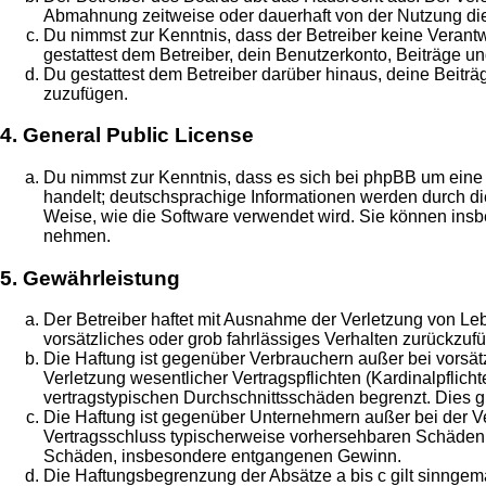
Abmahnung zeitweise oder dauerhaft von der Nutzung die
Du nimmst zur Kenntnis, dass der Betreiber keine Verantwo
gestattest dem Betreiber, dein Benutzerkonto, Beiträge un
Du gestattest dem Betreiber darüber hinaus, deine Beitr
zuzufügen.
4. General Public License
Du nimmst zur Kenntnis, dass es sich bei phpBB um eine 
handelt; deutschsprachige Informationen werden durch di
Weise, wie die Software verwendet wird. Sie können insb
nehmen.
5. Gewährleistung
Der Betreiber haftet mit Ausnahme der Verletzung von Leb
vorsätzliches oder grob fahrlässiges Verhalten zurückzu
Die Haftung ist gegenüber Verbrauchern außer bei vorsä
Verletzung wesentlicher Vertragspflichten (Kardinalpflic
vertragstypischen Durchschnittsschäden begrenzt. Dies 
Die Haftung ist gegenüber Unternehmern außer bei der Ve
Vertragsschluss typischerweise vorhersehbaren Schäden u
Schäden, insbesondere entgangenen Gewinn.
Die Haftungsbegrenzung der Absätze a bis c gilt sinngemä