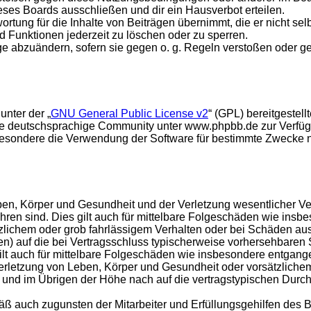
ses Boards ausschließen und dir ein Hausverbot erteilen.
rtung für die Inhalte von Beiträgen übernimmt, die er nicht selb
d Funktionen jederzeit zu löschen oder zu sperren.
äge abzuändern, sofern sie gegen o. g. Regeln verstoßen oder g
unter der „
GNU General Public License v2
“ (GPL) bereitgeste
e deutschsprachige Community unter www.phpbb.de zur Verfügun
esondere die Verwendung der Software für bestimmte Zwecke nic
en, Körper und Gesundheit und der Verletzung wesentlicher Vertr
führen sind. Dies gilt auch für mittelbare Folgeschäden wie in
tzlichem oder grob fahrlässigem Verhalten oder bei Schäden au
hten) auf die bei Vertragsschluss typischerweise vorhersehbare
gilt auch für mittelbare Folgeschäden wie insbesondere entgan
rletzung von Leben, Körper und Gesundheit oder vorsätzlichem 
nd im Übrigen der Höhe nach auf die vertragstypischen Durchsc
ß auch zugunsten der Mitarbeiter und Erfüllungsgehilfen des B