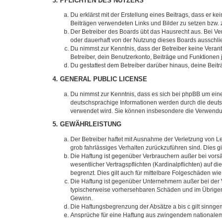
3. PFLICHTEN DES NUTZERS
Du erklärst mit der Erstellung eines Beitrags, dass er ke
Beiträgen verwendeten Links und Bilder zu setzen bzw.
Der Betreiber des Boards übt das Hausrecht aus. Bei V
oder dauerhaft von der Nutzung dieses Boards ausschlie
Du nimmst zur Kenntnis, dass der Betreiber keine Verantw
Betreiber, dein Benutzerkonto, Beiträge und Funktionen 
Du gestattest dem Betreiber darüber hinaus, deine Beit
4. GENERAL PUBLIC LICENSE
Du nimmst zur Kenntnis, dass es sich bei phpBB um eine
deutschsprachige Informationen werden durch die deuts
verwendet wird. Sie können insbesondere die Verwendun
5. GEWÄHRLEISTUNG
Der Betreiber haftet mit Ausnahme der Verletzung von Le
grob fahrlässiges Verhalten zurückzuführen sind. Dies 
Die Haftung ist gegenüber Verbrauchern außer bei vors
wesentlicher Vertragspflichten (Kardinalpflichten) auf
begrenzt. Dies gilt auch für mittelbare Folgeschäden 
Die Haftung ist gegenüber Unternehmern außer bei der V
typischerweise vorhersehbaren Schäden und im Übrigen 
Gewinn.
Die Haftungsbegrenzung der Absätze a bis c gilt sinnge
Ansprüche für eine Haftung aus zwingendem nationalem