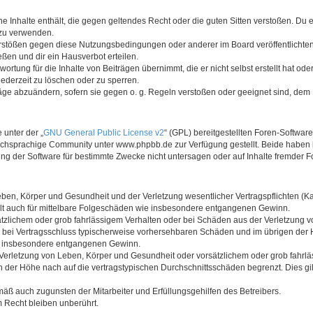
ine Inhalte enthält, die gegen geltendes Recht oder die guten Sitten verstoßen. Du 
 zu verwenden.
erstößen gegen diese Nutzungsbedingungen oder anderer im Board veröffentlichte
ßen und dir ein Hausverbot erteilen.
ortung für die Inhalte von Beiträgen übernimmt, die er nicht selbst erstellt hat od
jederzeit zu löschen oder zu sperren.
räge abzuändern, sofern sie gegen o. g. Regeln verstoßen oder geeignet sind, dem
 unter der „
GNU General Public License v2
“ (GPL) bereitgestellten Foren-Softwa
chsprachige Community unter www.phpbb.de zur Verfügung gestellt. Beide haben ke
g der Software für bestimmte Zwecke nicht untersagen oder auf Inhalte fremder F
ben, Körper und Gesundheit und der Verletzung wesentlicher Vertragspflichten (Kard
gilt auch für mittelbare Folgeschäden wie insbesondere entgangenen Gewinn.
ätzlichem oder grob fahrlässigem Verhalten oder bei Schäden aus der Verletzung 
 die bei Vertragsschluss typischerweise vorhersehbaren Schäden und im übrigen de
wie insbesondere entgangenen Gewinn.
erletzung von Leben, Körper und Gesundheit oder vorsätzlichem oder grob fahrläs
der Höhe nach auf die vertragstypischen Durchschnittsschäden begrenzt. Dies gi
mäß auch zugunsten der Mitarbeiter und Erfüllungsgehilfen des Betreibers.
 Recht bleiben unberührt.