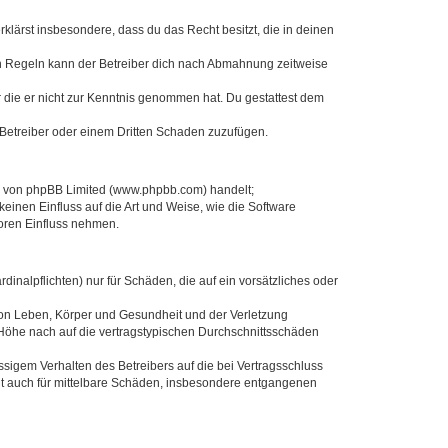
erklärst insbesondere, dass du das Recht besitzt, die in deinen
n Regeln kann der Betreiber dich nach Abmahnung zeitweise
er die er nicht zur Kenntnis genommen hat. Du gestattest dem
 Betreiber oder einem Dritten Schaden zuzufügen.
re von phpBB Limited (www.phpbb.com) handelt;
inen Einfluss auf die Art und Weise, wie die Software
oren Einfluss nehmen.
inalpflichten) nur für Schäden, die auf ein vorsätzliches oder
von Leben, Körper und Gesundheit und der Verletzung
r Höhe nach auf die vertragstypischen Durchschnittsschäden
sigem Verhalten des Betreibers auf die bei Vertragsschluss
lt auch für mittelbare Schäden, insbesondere entgangenen