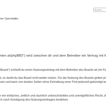
ner Opernballes
tanten.at/phpBB3“) wird zwischen dir und dem Betreiber ein Vertrag mi
 Board“) schließt du einen Nutzungsvertrag mit dem Betreiber des Boards ab (im Fo
 so darfst du das Board nicht weiter nutzen. Für die Nutzung des Boards gelten jew
sen und kann von beiden Seiten ohne Einhaltung einer Frist jederzeit gekündigt w
ber ein einfaches, zeitlich und räumlich unbeschränktes und unentgeltliches Recht
auch nach Kündigung des Nutzungsvertrages bestehen.