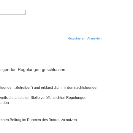
S
E
u
r
c
w
h
e
e
i
t
e
r
Registrieren
Anmelden
t
e
S
u
S
c
h
u
e
c
t folgenden Regelungen geschlossen:
h
e
lgenden „Betreiber“) und erklärst dich mit den nachfolgenden
eils die an dieser Stelle veröffentlichten Regelungen.
erden.
, deinen Beitrag im Rahmen des Boards zu nutzen.