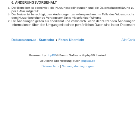
6. ÄNDERUNGSVORBEHALT
Der Betreiber ist berechtigt, die Nutzungsbedingungen und die Datenschutzerklärung z
per E-Mail mitgeteilt.
Der Nutzer ist berechtigt, den Änderungen zu widersprechen. Im Falle des Widerspruchs
dem Nutzer bestehende Vertragsverhältnis mit sofortiger Wirkung.
Die Änderungen gelten als anerkannt und verbindlich, wenn der Nutzer den Änderungen
Informationen über den Umgang mit deinen persönlichen Daten sind in der Datenschu
Debuetanten.at - Startseite
Foren-Übersicht
Alle Coo
Powered by
phpBB
® Forum Software © phpBB Limited
Deutsche Übersetzung durch
phpBB.de
Datenschutz
|
Nutzungsbedingungen