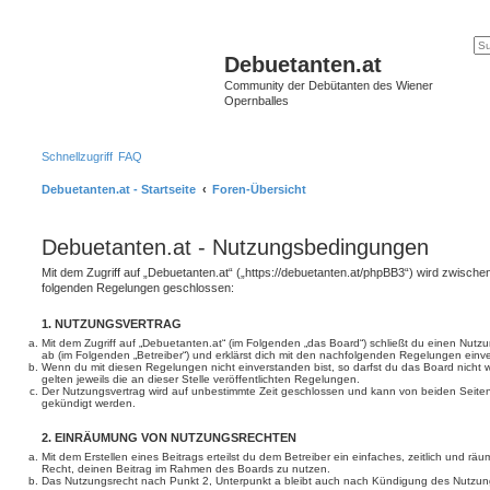
Debuetanten.at
Community der Debütanten des Wiener
Opernballes
Schnellzugriff
FAQ
Debuetanten.at - Startseite
Foren-Übersicht
Debuetanten.at - Nutzungsbedingungen
Mit dem Zugriff auf „Debuetanten.at“ („https://debuetanten.at/phpBB3“) wird zwischen
folgenden Regelungen geschlossen:
1. NUTZUNGSVERTRAG
Mit dem Zugriff auf „Debuetanten.at“ (im Folgenden „das Board“) schließt du einen Nutz
ab (im Folgenden „Betreiber“) und erklärst dich mit den nachfolgenden Regelungen einv
Wenn du mit diesen Regelungen nicht einverstanden bist, so darfst du das Board nicht 
gelten jeweils die an dieser Stelle veröffentlichten Regelungen.
Der Nutzungsvertrag wird auf unbestimmte Zeit geschlossen und kann von beiden Seiten 
gekündigt werden.
2. EINRÄUMUNG VON NUTZUNGSRECHTEN
Mit dem Erstellen eines Beitrags erteilst du dem Betreiber ein einfaches, zeitlich und r
Recht, deinen Beitrag im Rahmen des Boards zu nutzen.
Das Nutzungsrecht nach Punkt 2, Unterpunkt a bleibt auch nach Kündigung des Nutzun