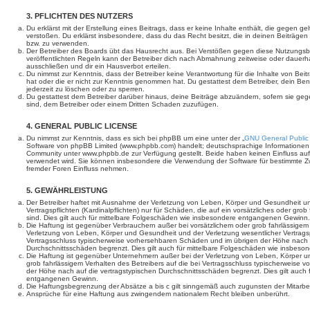
3. PFLICHTEN DES NUTZERS
Du erklärst mit der Erstellung eines Beitrags, dass er keine Inhalte enthält, die gegen g
verstoßen. Du erklärst insbesondere, dass du das Recht besitzt, die in deinen Beiträge
bzw. zu verwenden.
Der Betreiber des Boards übt das Hausrecht aus. Bei Verstößen gegen diese Nutzungs
veröffentlichten Regeln kann der Betreiber dich nach Abmahnung zeitweise oder dauerh
ausschließen und dir ein Hausverbot erteilen.
Du nimmst zur Kenntnis, dass der Betreiber keine Verantwortung für die Inhalte von Beiträ
hat oder die er nicht zur Kenntnis genommen hat. Du gestattest dem Betreiber, dein Be
jederzeit zu löschen oder zu sperren.
Du gestattest dem Betreiber darüber hinaus, deine Beiträge abzuändern, sofern sie geg
sind, dem Betreiber oder einem Dritten Schaden zuzufügen.
4. GENERAL PUBLIC LICENSE
Du nimmst zur Kenntnis, dass es sich bei phpBB um eine unter der „
GNU General Public
Software von phpBB Limited (www.phpbb.com) handelt; deutschsprachige Informationen
Community unter www.phpbb.de zur Verfügung gestellt. Beide haben keinen Einfluss auf 
verwendet wird. Sie können insbesondere die Verwendung der Software für bestimmte Zw
fremder Foren Einfluss nehmen.
5. GEWÄHRLEISTUNG
Der Betreiber haftet mit Ausnahme der Verletzung von Leben, Körper und Gesundheit un
Vertragspflichten (Kardinalpflichten) nur für Schäden, die auf ein vorsätzliches oder gro
sind. Dies gilt auch für mittelbare Folgeschäden wie insbesondere entgangenen Gewinn.
Die Haftung ist gegenüber Verbrauchern außer bei vorsätzlichem oder grob fahrlässige
Verletzung von Leben, Körper und Gesundheit und der Verletzung wesentlicher Vertragspfl
Vertragsschluss typischerweise vorhersehbaren Schäden und im übrigen der Höhe nach a
Durchschnittsschäden begrenzt. Dies gilt auch für mittelbare Folgeschäden wie insbe
Die Haftung ist gegenüber Unternehmern außer bei der Verletzung von Leben, Körper u
grob fahrlässigem Verhalten des Betreibers auf die bei Vertragsschluss typischerweise
der Höhe nach auf die vertragstypischen Durchschnittsschäden begrenzt. Dies gilt auch
entgangenen Gewinn.
Die Haftungsbegrenzung der Absätze a bis c gilt sinngemäß auch zugunsten der Mitarbeit
Ansprüche für eine Haftung aus zwingendem nationalem Recht bleiben unberührt.