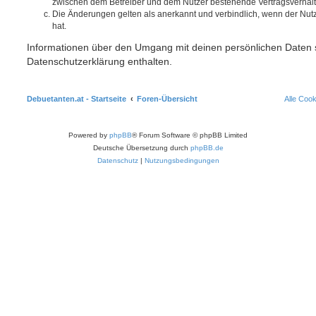
zwischen dem Betreiber und dem Nutzer bestehende Vertragsverhältni
Die Änderungen gelten als anerkannt und verbindlich, wenn der Nu
hat.
Informationen über den Umgang mit deinen persönlichen Daten s
Datenschutzerklärung enthalten.
Debuetanten.at - Startseite
Foren-Übersicht
Alle Coo
Powered by
phpBB
® Forum Software © phpBB Limited
Deutsche Übersetzung durch
phpBB.de
Datenschutz
|
Nutzungsbedingungen