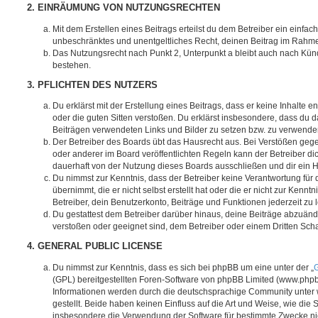
2. EINRÄUMUNG VON NUTZUNGSRECHTEN
Mit dem Erstellen eines Beitrags erteilst du dem Betreiber ein einfach
unbeschränktes und unentgeltliches Recht, deinen Beitrag im Rahm
Das Nutzungsrecht nach Punkt 2, Unterpunkt a bleibt auch nach Kü
bestehen.
3. PFLICHTEN DES NUTZERS
Du erklärst mit der Erstellung eines Beitrags, dass er keine Inhalte e
oder die guten Sitten verstoßen. Du erklärst insbesondere, dass du da
Beiträgen verwendeten Links und Bilder zu setzen bzw. zu verwende
Der Betreiber des Boards übt das Hausrecht aus. Bei Verstößen g
oder anderer im Board veröffentlichten Regeln kann der Betreiber 
dauerhaft von der Nutzung dieses Boards ausschließen und dir ein H
Du nimmst zur Kenntnis, dass der Betreiber keine Verantwortung für d
übernimmt, die er nicht selbst erstellt hat oder die er nicht zur Ken
Betreiber, dein Benutzerkonto, Beiträge und Funktionen jederzeit zu 
Du gestattest dem Betreiber darüber hinaus, deine Beiträge abzuände
verstoßen oder geeignet sind, dem Betreiber oder einem Dritten Sc
4. GENERAL PUBLIC LICENSE
Du nimmst zur Kenntnis, dass es sich bei phpBB um eine unter der „
G
(GPL) bereitgestellten Foren-Software von phpBB Limited (www.php
Informationen werden durch die deutschsprachige Community unter
gestellt. Beide haben keinen Einfluss auf die Art und Weise, wie die
insbesondere die Verwendung der Software für bestimmte Zwecke nic