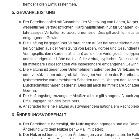
fremder Foren Einfluss nehmen.
5. GEWÄHRLEISTUNG
Der Betreiber haftet mit Ausnahme der Verletzung von Leben, Körpe
wesentlicher Vertragspflichten (Kardinalpflichten) nur für Schäden, di
fahrlässiges Verhalten zurückzuführen sind. Dies gilt auch für mitt
entgangenen Gewinn.
Die Haftung ist gegenüber Verbrauchern außer bei vorsätzlichem ode
bei Schäden aus der Verletzung von Leben, Körper und Gesundheit u
Vertragspflichten (Kardinalpflichten) auf die bei Vertragsschluss t
und im übrigen der Höhe nach auf die vertragstypischen Durchschnit
für mittelbare Folgeschäden wie insbesondere entgangenen Gewinn
Die Haftung ist gegenüber Unternehmern außer bei der Verletzung 
oder vorsätzlichem oder grob fahrlässigem Verhalten des Betreibers 
typischerweise vorhersehbaren Schäden und im Übrigen der Höhe na
Durchschnittsschäden begrenzt. Dies gilt auch für mittelbare Schä
Gewinn.
Die Haftungsbegrenzung der Absätze a bis c gilt sinngemäß auch zug
Erfüllungsgehilfen des Betreibers.
Ansprüche für eine Haftung aus zwingendem nationalem Recht bleib
6. ÄNDERUNGSVORBEHALT
Der Betreiber ist berechtigt, die Nutzungsbedingungen und die Date
Änderung wird dem Nutzer per E-Mail mitgeteilt.
Der Nutzer ist berechtigt, den Änderungen zu widersprechen. Im Fall