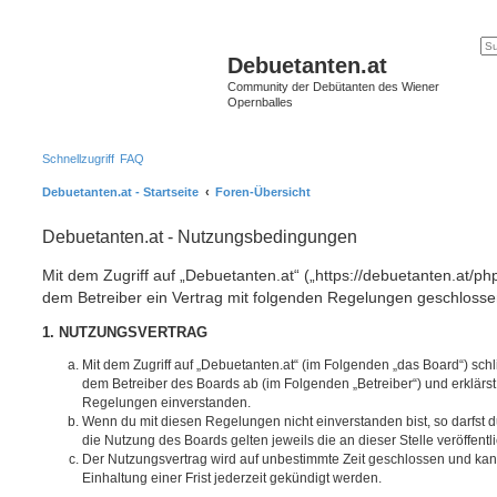
Debuetanten.at
Community der Debütanten des Wiener
Opernballes
Schnellzugriff
FAQ
Debuetanten.at - Startseite
Foren-Übersicht
Debuetanten.at - Nutzungsbedingungen
Mit dem Zugriff auf „Debuetanten.at“ („https://debuetanten.at/ph
dem Betreiber ein Vertrag mit folgenden Regelungen geschlosse
1. NUTZUNGSVERTRAG
Mit dem Zugriff auf „Debuetanten.at“ (im Folgenden „das Board“) sch
dem Betreiber des Boards ab (im Folgenden „Betreiber“) und erklärs
Regelungen einverstanden.
Wenn du mit diesen Regelungen nicht einverstanden bist, so darfst d
die Nutzung des Boards gelten jeweils die an dieser Stelle veröffent
Der Nutzungsvertrag wird auf unbestimmte Zeit geschlossen und ka
Einhaltung einer Frist jederzeit gekündigt werden.