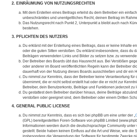
2. EINRÄUMUNG VON NUTZUNGSRECHTEN
Mit dem Erstellen eines Beitrags erteilst du dem Betreiber ein einfach
unbeschränktes und unentgeltliches Recht, deinen Beitrag im Rahm
Das Nutzungsrecht nach Punkt 2, Unterpunkt a bleibt auch nach Kü
bestehen.
3. PFLICHTEN DES NUTZERS
Du erklärst mit der Erstellung eines Beitrags, dass er keine Inhalte e
oder die guten Sitten verstoßen. Du erklärst insbesondere, dass du da
Beiträgen verwendeten Links und Bilder zu setzen bzw. zu verwende
Der Betreiber des Boards übt das Hausrecht aus. Bei Verstößen g
oder anderer im Board veröffentlichten Regeln kann der Betreiber 
dauerhaft von der Nutzung dieses Boards ausschließen und dir ein H
Du nimmst zur Kenntnis, dass der Betreiber keine Verantwortung für d
übernimmt, die er nicht selbst erstellt hat oder die er nicht zur Ken
Betreiber, dein Benutzerkonto, Beiträge und Funktionen jederzeit zu 
Du gestattest dem Betreiber darüber hinaus, deine Beiträge abzuände
verstoßen oder geeignet sind, dem Betreiber oder einem Dritten Sc
4. GENERAL PUBLIC LICENSE
Du nimmst zur Kenntnis, dass es sich bei phpBB um eine unter der „
G
(GPL) bereitgestellten Foren-Software von phpBB Limited (www.php
Informationen werden durch die deutschsprachige Community unter
gestellt. Beide haben keinen Einfluss auf die Art und Weise, wie die
insbesondere die Verwendung der Software für bestimmte Zwecke nic