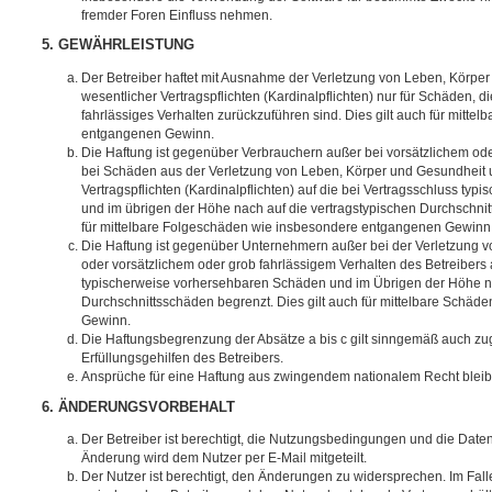
fremder Foren Einfluss nehmen.
5. GEWÄHRLEISTUNG
Der Betreiber haftet mit Ausnahme der Verletzung von Leben, Körpe
wesentlicher Vertragspflichten (Kardinalpflichten) nur für Schäden, di
fahrlässiges Verhalten zurückzuführen sind. Dies gilt auch für mitt
entgangenen Gewinn.
Die Haftung ist gegenüber Verbrauchern außer bei vorsätzlichem ode
bei Schäden aus der Verletzung von Leben, Körper und Gesundheit u
Vertragspflichten (Kardinalpflichten) auf die bei Vertragsschluss t
und im übrigen der Höhe nach auf die vertragstypischen Durchschnit
für mittelbare Folgeschäden wie insbesondere entgangenen Gewinn
Die Haftung ist gegenüber Unternehmern außer bei der Verletzung 
oder vorsätzlichem oder grob fahrlässigem Verhalten des Betreibers 
typischerweise vorhersehbaren Schäden und im Übrigen der Höhe na
Durchschnittsschäden begrenzt. Dies gilt auch für mittelbare Schä
Gewinn.
Die Haftungsbegrenzung der Absätze a bis c gilt sinngemäß auch zug
Erfüllungsgehilfen des Betreibers.
Ansprüche für eine Haftung aus zwingendem nationalem Recht bleib
6. ÄNDERUNGSVORBEHALT
Der Betreiber ist berechtigt, die Nutzungsbedingungen und die Date
Änderung wird dem Nutzer per E-Mail mitgeteilt.
Der Nutzer ist berechtigt, den Änderungen zu widersprechen. Im Fall