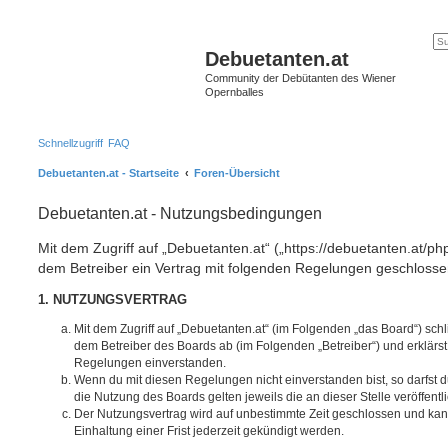
Debuetanten.at
Community der Debütanten des Wiener
Opernballes
Schnellzugriff
FAQ
Debuetanten.at - Startseite
Foren-Übersicht
Debuetanten.at - Nutzungsbedingungen
Mit dem Zugriff auf „Debuetanten.at“ („https://debuetanten.at/ph
dem Betreiber ein Vertrag mit folgenden Regelungen geschlosse
1. NUTZUNGSVERTRAG
Mit dem Zugriff auf „Debuetanten.at“ (im Folgenden „das Board“) sch
dem Betreiber des Boards ab (im Folgenden „Betreiber“) und erklärs
Regelungen einverstanden.
Wenn du mit diesen Regelungen nicht einverstanden bist, so darfst d
die Nutzung des Boards gelten jeweils die an dieser Stelle veröffent
Der Nutzungsvertrag wird auf unbestimmte Zeit geschlossen und ka
Einhaltung einer Frist jederzeit gekündigt werden.