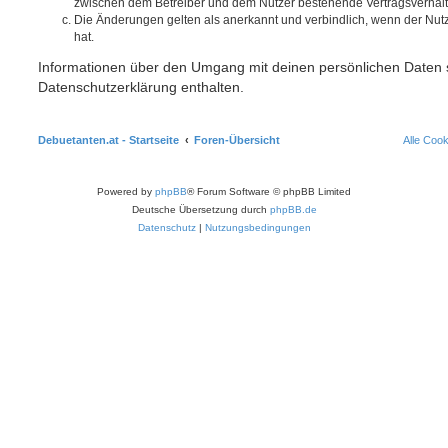
zwischen dem Betreiber und dem Nutzer bestehende Vertragsverhältni
Die Änderungen gelten als anerkannt und verbindlich, wenn der Nu
hat.
Informationen über den Umgang mit deinen persönlichen Daten s
Datenschutzerklärung enthalten.
Debuetanten.at - Startseite
Foren-Übersicht
Alle Coo
Powered by
phpBB
® Forum Software © phpBB Limited
Deutsche Übersetzung durch
phpBB.de
Datenschutz
|
Nutzungsbedingungen