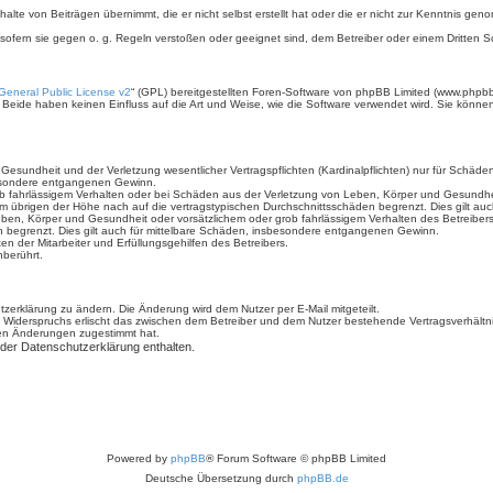
halte von Beiträgen übernimmt, die er nicht selbst erstellt hat oder die er nicht zur Kenntnis g
 sofern sie gegen o. g. Regeln verstoßen oder geeignet sind, dem Betreiber oder einem Dritten
eneral Public License v2
“ (GPL) bereitgestellten Foren-Software von phpBB Limited (www.phpb
Beide haben keinen Einfluss auf die Art und Weise, wie die Software verwendet wird. Sie könn
sundheit und der Verletzung wesentlicher Vertragspflichten (Kardinalpflichten) nur für Schäden,
sbesondere entgangenen Gewinn.
b fahrlässigem Verhalten oder bei Schäden aus der Verletzung von Leben, Körper und Gesundheit 
im übrigen der Höhe nach auf die vertragstypischen Durchschnittsschäden begrenzt. Dies gilt a
ben, Körper und Gesundheit oder vorsätzlichem oder grob fahrlässigem Verhalten des Betreiber
n begrenzt. Dies gilt auch für mittelbare Schäden, insbesondere entgangenen Gewinn.
n der Mitarbeiter und Erfüllungsgehilfen des Betreibers.
berührt.
zerklärung zu ändern. Die Änderung wird dem Nutzer per E-Mail mitgeteilt.
 Widerspruchs erlischt das zwischen dem Betreiber und dem Nutzer bestehende Vertragsverhältnis
den Änderungen zugestimmt hat.
 der Datenschutzerklärung enthalten.
Powered by
phpBB
® Forum Software © phpBB Limited
Deutsche Übersetzung durch
phpBB.de