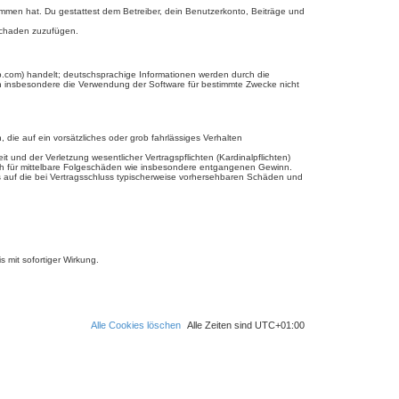
enommen hat. Du gestattest dem Betreiber, dein Benutzerkonto, Beiträge und
 Schaden zuzufügen.
b.com) handelt; deutschsprachige Informationen werden durch die
en insbesondere die Verwendung der Software für bestimmte Zwecke nicht
 die auf ein vorsätzliches oder grob fahrlässiges Verhalten
und der Verletzung wesentlicher Vertragspflichten (Kardinalpflichten)
uch für mittelbare Folgeschäden wie insbesondere entgangenen Gewinn.
s auf die bei Vertragsschluss typischerweise vorhersehbaren Schäden und
 mit sofortiger Wirkung.
Alle Cookies löschen
Alle Zeiten sind
UTC+01:00