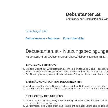
Debuetanten.at
Community der Debütanten des Wie
Schnellzugriff
FAQ
Debuetanten.at - Startseite
Foren-Übersicht
Debuetanten.at - Nutzungsbedingung
Mit dem Zugriff auf „Debuetanten.at“ („https://debuetanten.at/phpBB3“
1. NUTZUNGSVERTRAG
Mit dem Zugriff auf „Debuetanten.at“ (im Folgenden „das Board“) schließ
Wenn du mit diesen Regelungen nicht einverstanden bist, so darfst du das
Der Nutzungsvertrag wird auf unbestimmte Zeit geschlossen und kann von 
2. EINRÄUMUNG VON NUTZUNGSRECHTEN
Mit dem Erstellen eines Beitrags erteilst du dem Betreiber ein einfaches
Das Nutzungsrecht nach Punkt 2, Unterpunkt a bleibt auch nach Kündig
3. PFLICHTEN DES NUTZERS
Du erklärst mit der Erstellung eines Beitrags, dass er keine Inhalte enth
zu setzen bzw. zu verwenden.
Der Betreiber des Boards übt das Hausrecht aus. Bei Verstößen gegen d