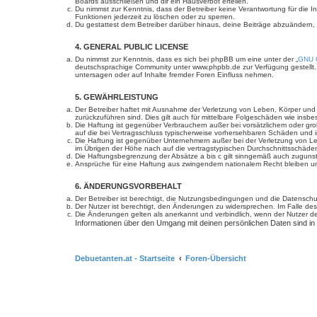
Boards ausschließen und dir ein Hausverbot erteilen.
Du nimmst zur Kenntnis, dass der Betreiber keine Verantwortung für die In
Funktionen jederzeit zu löschen oder zu sperren.
Du gestattest dem Betreiber darüber hinaus, deine Beiträge abzuändern,
4. GENERAL PUBLIC LICENSE
Du nimmst zur Kenntnis, dass es sich bei phpBB um eine unter der „
GNU G
deutschsprachige Community unter www.phpbb.de zur Verfügung gestellt. 
untersagen oder auf Inhalte fremder Foren Einfluss nehmen.
5. GEWÄHRLEISTUNG
Der Betreiber haftet mit Ausnahme der Verletzung von Leben, Körper und Ge
zurückzuführen sind. Dies gilt auch für mittelbare Folgeschäden wie in
Die Haftung ist gegenüber Verbrauchern außer bei vorsätzlichem oder gro
auf die bei Vertragsschluss typischerweise vorhersehbaren Schäden und 
Die Haftung ist gegenüber Unternehmern außer bei der Verletzung von Le
im Übrigen der Höhe nach auf die vertragstypischen Durchschnittsschäde
Die Haftungsbegrenzung der Absätze a bis c gilt sinngemäß auch zugunste
Ansprüche für eine Haftung aus zwingendem nationalem Recht bleiben un
6. ÄNDERUNGSVORBEHALT
Der Betreiber ist berechtigt, die Nutzungsbedingungen und die Datenschut
Der Nutzer ist berechtigt, den Änderungen zu widersprechen. Im Falle des
Die Änderungen gelten als anerkannt und verbindlich, wenn der Nutzer 
Informationen über den Umgang mit deinen persönlichen Daten sind in
Debuetanten.at - Startseite
Foren-Übersicht