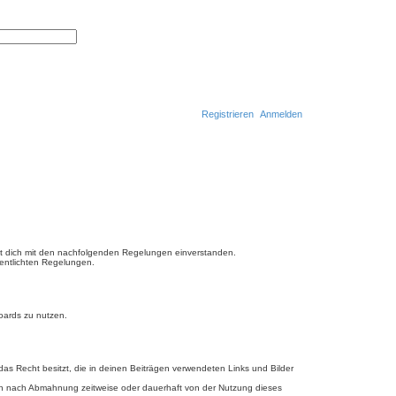
S
E
u
r
c
w
h
e
e
i
t
e
r
Registrieren
Anmelden
t
e
S
u
S
c
h
u
e
c
h
e
ärst dich mit den nachfolgenden Regelungen einverstanden.
fentlichten Regelungen.
Boards zu nutzen.
 das Recht besitzt, die in deinen Beiträgen verwendeten Links und Bilder
ich nach Abmahnung zeitweise oder dauerhaft von der Nutzung dieses