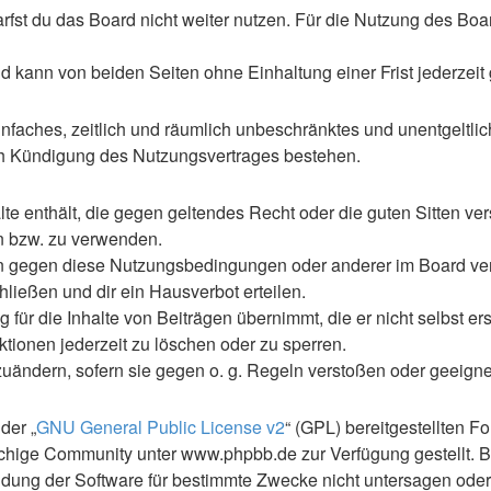
st du das Board nicht weiter nutzen. Für die Nutzung des Boards
 kann von beiden Seiten ohne Einhaltung einer Frist jederzeit
 einfaches, zeitlich und räumlich unbeschränktes und unentgelt
ch Kündigung des Nutzungsvertrages bestehen.
alte enthält, die gegen geltendes Recht oder die guten Sitten ve
en bzw. zu verwenden.
en gegen diese Nutzungsbedingungen oder anderer im Board ve
ließen und dir ein Hausverbot erteilen.
für die Inhalte von Beiträgen übernimmt, die er nicht selbst ers
ktionen jederzeit zu löschen oder zu sperren.
zuändern, sofern sie gegen o. g. Regeln verstoßen oder geeign
der „
GNU General Public License v2
“ (GPL) bereitgestellten 
hige Community unter www.phpbb.de zur Verfügung gestellt. Be
ung der Software für bestimmte Zwecke nicht untersagen oder 