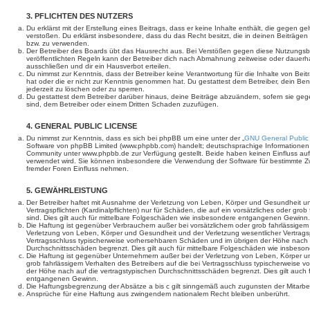
3. PFLICHTEN DES NUTZERS
Du erklärst mit der Erstellung eines Beitrags, dass er keine Inhalte enthält, die gegen g
verstoßen. Du erklärst insbesondere, dass du das Recht besitzt, die in deinen Beiträge
bzw. zu verwenden.
Der Betreiber des Boards übt das Hausrecht aus. Bei Verstößen gegen diese Nutzungs
veröffentlichten Regeln kann der Betreiber dich nach Abmahnung zeitweise oder dauerh
ausschließen und dir ein Hausverbot erteilen.
Du nimmst zur Kenntnis, dass der Betreiber keine Verantwortung für die Inhalte von Beiträ
hat oder die er nicht zur Kenntnis genommen hat. Du gestattest dem Betreiber, dein Be
jederzeit zu löschen oder zu sperren.
Du gestattest dem Betreiber darüber hinaus, deine Beiträge abzuändern, sofern sie geg
sind, dem Betreiber oder einem Dritten Schaden zuzufügen.
4. GENERAL PUBLIC LICENSE
Du nimmst zur Kenntnis, dass es sich bei phpBB um eine unter der „
GNU General Public
Software von phpBB Limited (www.phpbb.com) handelt; deutschsprachige Informationen
Community unter www.phpbb.de zur Verfügung gestellt. Beide haben keinen Einfluss auf 
verwendet wird. Sie können insbesondere die Verwendung der Software für bestimmte Zw
fremder Foren Einfluss nehmen.
5. GEWÄHRLEISTUNG
Der Betreiber haftet mit Ausnahme der Verletzung von Leben, Körper und Gesundheit un
Vertragspflichten (Kardinalpflichten) nur für Schäden, die auf ein vorsätzliches oder gro
sind. Dies gilt auch für mittelbare Folgeschäden wie insbesondere entgangenen Gewinn.
Die Haftung ist gegenüber Verbrauchern außer bei vorsätzlichem oder grob fahrlässige
Verletzung von Leben, Körper und Gesundheit und der Verletzung wesentlicher Vertragspfl
Vertragsschluss typischerweise vorhersehbaren Schäden und im übrigen der Höhe nach a
Durchschnittsschäden begrenzt. Dies gilt auch für mittelbare Folgeschäden wie insbe
Die Haftung ist gegenüber Unternehmern außer bei der Verletzung von Leben, Körper u
grob fahrlässigem Verhalten des Betreibers auf die bei Vertragsschluss typischerweise
der Höhe nach auf die vertragstypischen Durchschnittsschäden begrenzt. Dies gilt auch
entgangenen Gewinn.
Die Haftungsbegrenzung der Absätze a bis c gilt sinngemäß auch zugunsten der Mitarbeit
Ansprüche für eine Haftung aus zwingendem nationalem Recht bleiben unberührt.