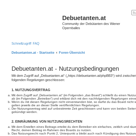
Debuetanten.at
Community der Debütanten des Wiener
Opernballes
Schnellzugriff
FAQ
Debuetanten.at - Startseite
Foren-Übersicht
Debuetanten.at - Nutzungsbedingungen
Mit dem Zugriff auf „Debuetanten.at“ („https://debuetanten.at/phpBB3“) wird zwischen
folgenden Regelungen geschlossen:
1. NUTZUNGSVERTRAG
Mit dem Zugriff auf „Debuetanten.at“ (im Folgenden „das Board“) schließt du einen Nutz
ab (im Folgenden „Betreiber“) und erklärst dich mit den nachfolgenden Regelungen einv
Wenn du mit diesen Regelungen nicht einverstanden bist, so darfst du das Board nicht 
gelten jeweils die an dieser Stelle veröffentlichten Regelungen.
Der Nutzungsvertrag wird auf unbestimmte Zeit geschlossen und kann von beiden Seiten 
gekündigt werden.
2. EINRÄUMUNG VON NUTZUNGSRECHTEN
Mit dem Erstellen eines Beitrags erteilst du dem Betreiber ein einfaches, zeitlich und r
Recht, deinen Beitrag im Rahmen des Boards zu nutzen.
Das Nutzungsrecht nach Punkt 2, Unterpunkt a bleibt auch nach Kündigung des Nutzun