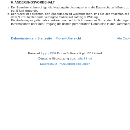
6. ÄNDERUNGSVORBEHALT
Der Betreiber ist berechtigt, die Nutzungsbedingungen und die Datenschutzerklärung z
per E-Mail mitgeteilt.
Der Nutzer ist berechtigt, den Änderungen zu widersprechen. Im Falle des Widerspruchs
dem Nutzer bestehende Vertragsverhältnis mit sofortiger Wirkung.
Die Änderungen gelten als anerkannt und verbindlich, wenn der Nutzer den Änderungen
Informationen über den Umgang mit deinen persönlichen Daten sind in der Datenschu
Debuetanten.at - Startseite
Foren-Übersicht
Alle Coo
Powered by
phpBB
® Forum Software © phpBB Limited
Deutsche Übersetzung durch
phpBB.de
Datenschutz
|
Nutzungsbedingungen