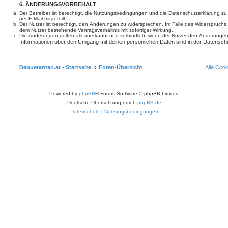
6. ÄNDERUNGSVORBEHALT
Der Betreiber ist berechtigt, die Nutzungsbedingungen und die Datenschutzerklärung z
per E-Mail mitgeteilt.
Der Nutzer ist berechtigt, den Änderungen zu widersprechen. Im Falle des Widerspruchs
dem Nutzer bestehende Vertragsverhältnis mit sofortiger Wirkung.
Die Änderungen gelten als anerkannt und verbindlich, wenn der Nutzer den Änderungen
Informationen über den Umgang mit deinen persönlichen Daten sind in der Datenschu
Debuetanten.at - Startseite
Foren-Übersicht
Alle Coo
Powered by
phpBB
® Forum Software © phpBB Limited
Deutsche Übersetzung durch
phpBB.de
Datenschutz
|
Nutzungsbedingungen