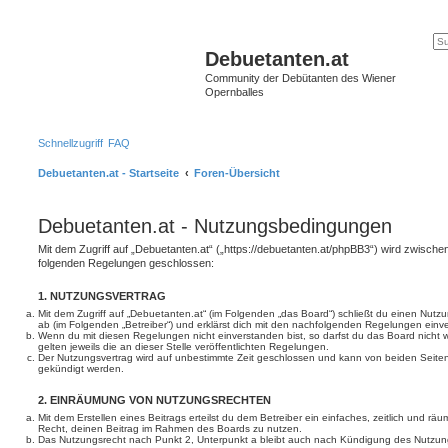
Debuetanten.at
Community der Debütanten des Wiener
Opernballes
Schnellzugriff
FAQ
Debuetanten.at - Startseite
Foren-Übersicht
Debuetanten.at - Nutzungsbedingungen
Mit dem Zugriff auf „Debuetanten.at“ („https://debuetanten.at/phpBB3“) wird zwischen
folgenden Regelungen geschlossen:
1. NUTZUNGSVERTRAG
Mit dem Zugriff auf „Debuetanten.at“ (im Folgenden „das Board“) schließt du einen Nutz
ab (im Folgenden „Betreiber“) und erklärst dich mit den nachfolgenden Regelungen einv
Wenn du mit diesen Regelungen nicht einverstanden bist, so darfst du das Board nicht 
gelten jeweils die an dieser Stelle veröffentlichten Regelungen.
Der Nutzungsvertrag wird auf unbestimmte Zeit geschlossen und kann von beiden Seiten 
gekündigt werden.
2. EINRÄUMUNG VON NUTZUNGSRECHTEN
Mit dem Erstellen eines Beitrags erteilst du dem Betreiber ein einfaches, zeitlich und r
Recht, deinen Beitrag im Rahmen des Boards zu nutzen.
Das Nutzungsrecht nach Punkt 2, Unterpunkt a bleibt auch nach Kündigung des Nutzun