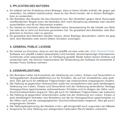
3. PFLICHTEN DES NUTZERS
Du erklärst mit der Erstellung eines Beitrags, dass er keine Inhalte enthält, die gegen g
verstoßen. Du erklärst insbesondere, dass du das Recht besitzt, die in deinen Beiträge
bzw. zu verwenden.
Der Betreiber des Boards übt das Hausrecht aus. Bei Verstößen gegen diese Nutzungs
veröffentlichten Regeln kann der Betreiber dich nach Abmahnung zeitweise oder dauerh
ausschließen und dir ein Hausverbot erteilen.
Du nimmst zur Kenntnis, dass der Betreiber keine Verantwortung für die Inhalte von Beiträ
hat oder die er nicht zur Kenntnis genommen hat. Du gestattest dem Betreiber, dein Be
jederzeit zu löschen oder zu sperren.
Du gestattest dem Betreiber darüber hinaus, deine Beiträge abzuändern, sofern sie geg
sind, dem Betreiber oder einem Dritten Schaden zuzufügen.
4. GENERAL PUBLIC LICENSE
Du nimmst zur Kenntnis, dass es sich bei phpBB um eine unter der „
GNU General Public
Software von phpBB Limited (www.phpbb.com) handelt; deutschsprachige Informationen
Community unter www.phpbb.de zur Verfügung gestellt. Beide haben keinen Einfluss auf 
verwendet wird. Sie können insbesondere die Verwendung der Software für bestimmte Zw
fremder Foren Einfluss nehmen.
5. GEWÄHRLEISTUNG
Der Betreiber haftet mit Ausnahme der Verletzung von Leben, Körper und Gesundheit un
Vertragspflichten (Kardinalpflichten) nur für Schäden, die auf ein vorsätzliches oder gro
sind. Dies gilt auch für mittelbare Folgeschäden wie insbesondere entgangenen Gewinn.
Die Haftung ist gegenüber Verbrauchern außer bei vorsätzlichem oder grob fahrlässige
Verletzung von Leben, Körper und Gesundheit und der Verletzung wesentlicher Vertragspfl
Vertragsschluss typischerweise vorhersehbaren Schäden und im übrigen der Höhe nach a
Durchschnittsschäden begrenzt. Dies gilt auch für mittelbare Folgeschäden wie insbe
Die Haftung ist gegenüber Unternehmern außer bei der Verletzung von Leben, Körper u
grob fahrlässigem Verhalten des Betreibers auf die bei Vertragsschluss typischerweise
der Höhe nach auf die vertragstypischen Durchschnittsschäden begrenzt. Dies gilt auch
entgangenen Gewinn.
Die Haftungsbegrenzung der Absätze a bis c gilt sinngemäß auch zugunsten der Mitarbeit
Ansprüche für eine Haftung aus zwingendem nationalem Recht bleiben unberührt.