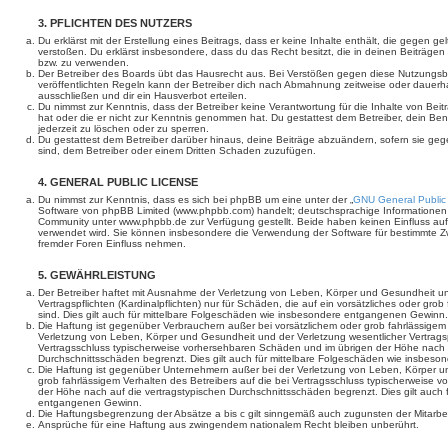
3. PFLICHTEN DES NUTZERS
Du erklärst mit der Erstellung eines Beitrags, dass er keine Inhalte enthält, die gegen g
verstoßen. Du erklärst insbesondere, dass du das Recht besitzt, die in deinen Beiträge
bzw. zu verwenden.
Der Betreiber des Boards übt das Hausrecht aus. Bei Verstößen gegen diese Nutzungs
veröffentlichten Regeln kann der Betreiber dich nach Abmahnung zeitweise oder dauerh
ausschließen und dir ein Hausverbot erteilen.
Du nimmst zur Kenntnis, dass der Betreiber keine Verantwortung für die Inhalte von Beiträ
hat oder die er nicht zur Kenntnis genommen hat. Du gestattest dem Betreiber, dein Be
jederzeit zu löschen oder zu sperren.
Du gestattest dem Betreiber darüber hinaus, deine Beiträge abzuändern, sofern sie geg
sind, dem Betreiber oder einem Dritten Schaden zuzufügen.
4. GENERAL PUBLIC LICENSE
Du nimmst zur Kenntnis, dass es sich bei phpBB um eine unter der „
GNU General Public
Software von phpBB Limited (www.phpbb.com) handelt; deutschsprachige Informationen
Community unter www.phpbb.de zur Verfügung gestellt. Beide haben keinen Einfluss auf 
verwendet wird. Sie können insbesondere die Verwendung der Software für bestimmte Zw
fremder Foren Einfluss nehmen.
5. GEWÄHRLEISTUNG
Der Betreiber haftet mit Ausnahme der Verletzung von Leben, Körper und Gesundheit un
Vertragspflichten (Kardinalpflichten) nur für Schäden, die auf ein vorsätzliches oder gro
sind. Dies gilt auch für mittelbare Folgeschäden wie insbesondere entgangenen Gewinn.
Die Haftung ist gegenüber Verbrauchern außer bei vorsätzlichem oder grob fahrlässige
Verletzung von Leben, Körper und Gesundheit und der Verletzung wesentlicher Vertragspfl
Vertragsschluss typischerweise vorhersehbaren Schäden und im übrigen der Höhe nach a
Durchschnittsschäden begrenzt. Dies gilt auch für mittelbare Folgeschäden wie insbe
Die Haftung ist gegenüber Unternehmern außer bei der Verletzung von Leben, Körper u
grob fahrlässigem Verhalten des Betreibers auf die bei Vertragsschluss typischerweise
der Höhe nach auf die vertragstypischen Durchschnittsschäden begrenzt. Dies gilt auch
entgangenen Gewinn.
Die Haftungsbegrenzung der Absätze a bis c gilt sinngemäß auch zugunsten der Mitarbeit
Ansprüche für eine Haftung aus zwingendem nationalem Recht bleiben unberührt.