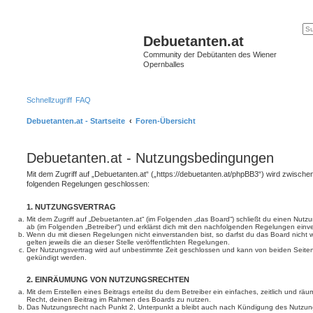
Debuetanten.at
Community der Debütanten des Wiener
Opernballes
Schnellzugriff
FAQ
Debuetanten.at - Startseite
Foren-Übersicht
Debuetanten.at - Nutzungsbedingungen
Mit dem Zugriff auf „Debuetanten.at“ („https://debuetanten.at/phpBB3“) wird zwischen
folgenden Regelungen geschlossen:
1. NUTZUNGSVERTRAG
Mit dem Zugriff auf „Debuetanten.at“ (im Folgenden „das Board“) schließt du einen Nutz
ab (im Folgenden „Betreiber“) und erklärst dich mit den nachfolgenden Regelungen einv
Wenn du mit diesen Regelungen nicht einverstanden bist, so darfst du das Board nicht 
gelten jeweils die an dieser Stelle veröffentlichten Regelungen.
Der Nutzungsvertrag wird auf unbestimmte Zeit geschlossen und kann von beiden Seiten 
gekündigt werden.
2. EINRÄUMUNG VON NUTZUNGSRECHTEN
Mit dem Erstellen eines Beitrags erteilst du dem Betreiber ein einfaches, zeitlich und r
Recht, deinen Beitrag im Rahmen des Boards zu nutzen.
Das Nutzungsrecht nach Punkt 2, Unterpunkt a bleibt auch nach Kündigung des Nutzun