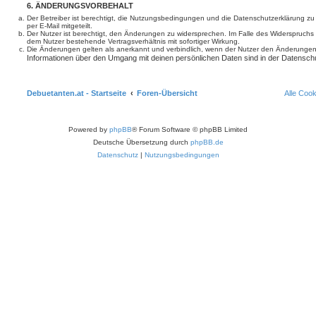
6. ÄNDERUNGSVORBEHALT
Der Betreiber ist berechtigt, die Nutzungsbedingungen und die Datenschutzerklärung z
per E-Mail mitgeteilt.
Der Nutzer ist berechtigt, den Änderungen zu widersprechen. Im Falle des Widerspruchs
dem Nutzer bestehende Vertragsverhältnis mit sofortiger Wirkung.
Die Änderungen gelten als anerkannt und verbindlich, wenn der Nutzer den Änderungen
Informationen über den Umgang mit deinen persönlichen Daten sind in der Datenschu
Debuetanten.at - Startseite
Foren-Übersicht
Alle Coo
Powered by
phpBB
® Forum Software © phpBB Limited
Deutsche Übersetzung durch
phpBB.de
Datenschutz
|
Nutzungsbedingungen