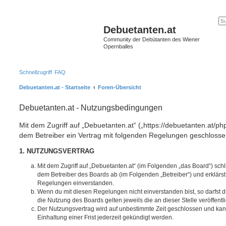
Debuetanten.at
Community der Debütanten des Wiener
Opernballes
Schnellzugriff
FAQ
Debuetanten.at - Startseite
Foren-Übersicht
Debuetanten.at - Nutzungsbedingungen
Mit dem Zugriff auf „Debuetanten.at“ („https://debuetanten.at/ph
dem Betreiber ein Vertrag mit folgenden Regelungen geschlosse
1. NUTZUNGSVERTRAG
Mit dem Zugriff auf „Debuetanten.at“ (im Folgenden „das Board“) sch
dem Betreiber des Boards ab (im Folgenden „Betreiber“) und erklärs
Regelungen einverstanden.
Wenn du mit diesen Regelungen nicht einverstanden bist, so darfst d
die Nutzung des Boards gelten jeweils die an dieser Stelle veröffent
Der Nutzungsvertrag wird auf unbestimmte Zeit geschlossen und ka
Einhaltung einer Frist jederzeit gekündigt werden.