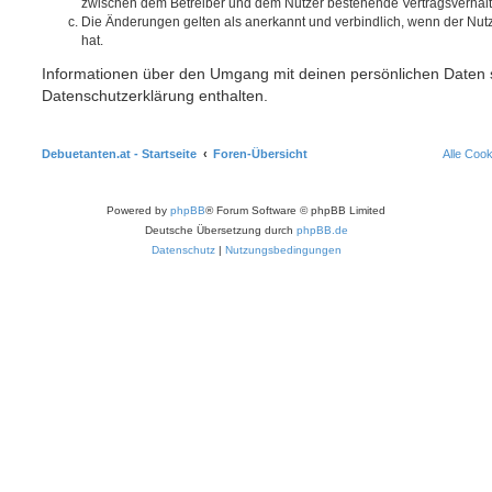
zwischen dem Betreiber und dem Nutzer bestehende Vertragsverhältni
Die Änderungen gelten als anerkannt und verbindlich, wenn der Nu
hat.
Informationen über den Umgang mit deinen persönlichen Daten s
Datenschutzerklärung enthalten.
Debuetanten.at - Startseite
Foren-Übersicht
Alle Coo
Powered by
phpBB
® Forum Software © phpBB Limited
Deutsche Übersetzung durch
phpBB.de
Datenschutz
|
Nutzungsbedingungen