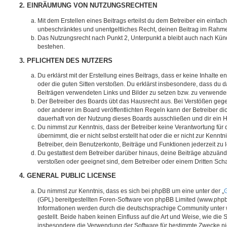
2. EINRÄUMUNG VON NUTZUNGSRECHTEN
Mit dem Erstellen eines Beitrags erteilst du dem Betreiber ein einfach
unbeschränktes und unentgeltliches Recht, deinen Beitrag im Rahm
Das Nutzungsrecht nach Punkt 2, Unterpunkt a bleibt auch nach Kü
bestehen.
3. PFLICHTEN DES NUTZERS
Du erklärst mit der Erstellung eines Beitrags, dass er keine Inhalte e
oder die guten Sitten verstoßen. Du erklärst insbesondere, dass du da
Beiträgen verwendeten Links und Bilder zu setzen bzw. zu verwende
Der Betreiber des Boards übt das Hausrecht aus. Bei Verstößen g
oder anderer im Board veröffentlichten Regeln kann der Betreiber 
dauerhaft von der Nutzung dieses Boards ausschließen und dir ein H
Du nimmst zur Kenntnis, dass der Betreiber keine Verantwortung für d
übernimmt, die er nicht selbst erstellt hat oder die er nicht zur Ken
Betreiber, dein Benutzerkonto, Beiträge und Funktionen jederzeit zu 
Du gestattest dem Betreiber darüber hinaus, deine Beiträge abzuände
verstoßen oder geeignet sind, dem Betreiber oder einem Dritten Sc
4. GENERAL PUBLIC LICENSE
Du nimmst zur Kenntnis, dass es sich bei phpBB um eine unter der „
G
(GPL) bereitgestellten Foren-Software von phpBB Limited (www.php
Informationen werden durch die deutschsprachige Community unter
gestellt. Beide haben keinen Einfluss auf die Art und Weise, wie die
insbesondere die Verwendung der Software für bestimmte Zwecke nic