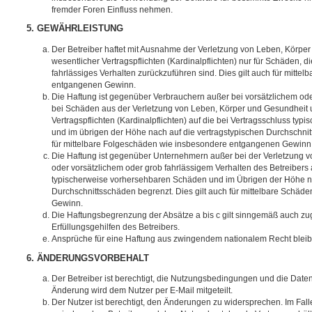
fremder Foren Einfluss nehmen.
5. GEWÄHRLEISTUNG
Der Betreiber haftet mit Ausnahme der Verletzung von Leben, Körpe
wesentlicher Vertragspflichten (Kardinalpflichten) nur für Schäden, di
fahrlässiges Verhalten zurückzuführen sind. Dies gilt auch für mitt
entgangenen Gewinn.
Die Haftung ist gegenüber Verbrauchern außer bei vorsätzlichem ode
bei Schäden aus der Verletzung von Leben, Körper und Gesundheit u
Vertragspflichten (Kardinalpflichten) auf die bei Vertragsschluss t
und im übrigen der Höhe nach auf die vertragstypischen Durchschnit
für mittelbare Folgeschäden wie insbesondere entgangenen Gewinn
Die Haftung ist gegenüber Unternehmern außer bei der Verletzung 
oder vorsätzlichem oder grob fahrlässigem Verhalten des Betreibers 
typischerweise vorhersehbaren Schäden und im Übrigen der Höhe na
Durchschnittsschäden begrenzt. Dies gilt auch für mittelbare Schä
Gewinn.
Die Haftungsbegrenzung der Absätze a bis c gilt sinngemäß auch zug
Erfüllungsgehilfen des Betreibers.
Ansprüche für eine Haftung aus zwingendem nationalem Recht bleib
6. ÄNDERUNGSVORBEHALT
Der Betreiber ist berechtigt, die Nutzungsbedingungen und die Date
Änderung wird dem Nutzer per E-Mail mitgeteilt.
Der Nutzer ist berechtigt, den Änderungen zu widersprechen. Im Fall