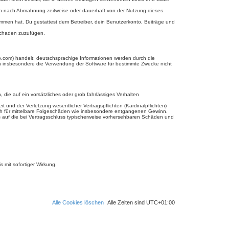
ich nach Abmahnung zeitweise oder dauerhaft von der Nutzung dieses
enommen hat. Du gestattest dem Betreiber, dein Benutzerkonto, Beiträge und
 Schaden zuzufügen.
b.com) handelt; deutschsprachige Informationen werden durch die
en insbesondere die Verwendung der Software für bestimmte Zwecke nicht
 die auf ein vorsätzliches oder grob fahrlässiges Verhalten
und der Verletzung wesentlicher Vertragspflichten (Kardinalpflichten)
uch für mittelbare Folgeschäden wie insbesondere entgangenen Gewinn.
s auf die bei Vertragsschluss typischerweise vorhersehbaren Schäden und
 mit sofortiger Wirkung.
Alle Cookies löschen
Alle Zeiten sind
UTC+01:00