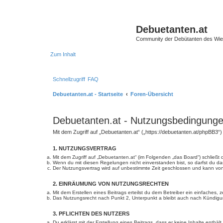
Debuetanten.at
Community der Debütanten des Wie
Zum Inhalt
Schnellzugriff
FAQ
Debuetanten.at - Startseite
Foren-Übersicht
Debuetanten.at - Nutzungsbedingung
Mit dem Zugriff auf „Debuetanten.at“ („https://debuetanten.at/phpBB3“
1. NUTZUNGSVERTRAG
Mit dem Zugriff auf „Debuetanten.at“ (im Folgenden „das Board“) schließ
Wenn du mit diesen Regelungen nicht einverstanden bist, so darfst du das
Der Nutzungsvertrag wird auf unbestimmte Zeit geschlossen und kann von 
2. EINRÄUMUNG VON NUTZUNGSRECHTEN
Mit dem Erstellen eines Beitrags erteilst du dem Betreiber ein einfaches
Das Nutzungsrecht nach Punkt 2, Unterpunkt a bleibt auch nach Kündig
3. PFLICHTEN DES NUTZERS
Du erklärst mit der Erstellung eines Beitrags, dass er keine Inhalte enth