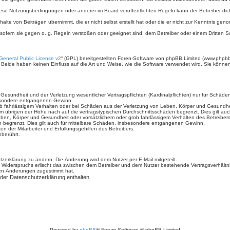
iese Nutzungsbedingungen oder anderer im Board veröffentlichten Regeln kann der Betreiber d
halte von Beiträgen übernimmt, die er nicht selbst erstellt hat oder die er nicht zur Kenntnis g
 sofern sie gegen o. g. Regeln verstoßen oder geeignet sind, dem Betreiber oder einem Dritten
eneral Public License v2
“ (GPL) bereitgestellten Foren-Software von phpBB Limited (www.phpb
Beide haben keinen Einfluss auf die Art und Weise, wie die Software verwendet wird. Sie könn
sundheit und der Verletzung wesentlicher Vertragspflichten (Kardinalpflichten) nur für Schäden,
sbesondere entgangenen Gewinn.
b fahrlässigem Verhalten oder bei Schäden aus der Verletzung von Leben, Körper und Gesundheit 
im übrigen der Höhe nach auf die vertragstypischen Durchschnittsschäden begrenzt. Dies gilt a
ben, Körper und Gesundheit oder vorsätzlichem oder grob fahrlässigem Verhalten des Betreiber
n begrenzt. Dies gilt auch für mittelbare Schäden, insbesondere entgangenen Gewinn.
n der Mitarbeiter und Erfüllungsgehilfen des Betreibers.
berührt.
zerklärung zu ändern. Die Änderung wird dem Nutzer per E-Mail mitgeteilt.
 Widerspruchs erlischt das zwischen dem Betreiber und dem Nutzer bestehende Vertragsverhältnis
den Änderungen zugestimmt hat.
 der Datenschutzerklärung enthalten.
Powered by
phpBB
® Forum Software © phpBB Limited