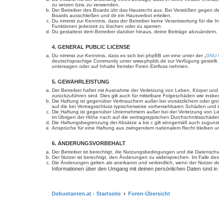
zu setzen bzw. zu verwenden.
Der Betreiber des Boards übt das Hausrecht aus. Bei Verstößen gegen d
Boards ausschließen und dir ein Hausverbot erteilen.
Du nimmst zur Kenntnis, dass der Betreiber keine Verantwortung für die In
Funktionen jederzeit zu löschen oder zu sperren.
Du gestattest dem Betreiber darüber hinaus, deine Beiträge abzuändern,
4. GENERAL PUBLIC LICENSE
Du nimmst zur Kenntnis, dass es sich bei phpBB um eine unter der „
GNU G
deutschsprachige Community unter www.phpbb.de zur Verfügung gestellt. 
untersagen oder auf Inhalte fremder Foren Einfluss nehmen.
5. GEWÄHRLEISTUNG
Der Betreiber haftet mit Ausnahme der Verletzung von Leben, Körper und Ge
zurückzuführen sind. Dies gilt auch für mittelbare Folgeschäden wie in
Die Haftung ist gegenüber Verbrauchern außer bei vorsätzlichem oder gro
auf die bei Vertragsschluss typischerweise vorhersehbaren Schäden und 
Die Haftung ist gegenüber Unternehmern außer bei der Verletzung von Le
im Übrigen der Höhe nach auf die vertragstypischen Durchschnittsschäde
Die Haftungsbegrenzung der Absätze a bis c gilt sinngemäß auch zugunste
Ansprüche für eine Haftung aus zwingendem nationalem Recht bleiben un
6. ÄNDERUNGSVORBEHALT
Der Betreiber ist berechtigt, die Nutzungsbedingungen und die Datenschut
Der Nutzer ist berechtigt, den Änderungen zu widersprechen. Im Falle des
Die Änderungen gelten als anerkannt und verbindlich, wenn der Nutzer 
Informationen über den Umgang mit deinen persönlichen Daten sind in
Debuetanten.at - Startseite
Foren-Übersicht