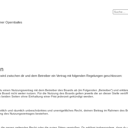
ner Opernballes
en
) wird zwischen dir und dem Betreiber ein Vertrag mit folgenden Regelungen geschlossen:
t du einen Nutzungsvertrag mit dem Betreiber des Boards ab (im Folgenden „Betreiber“) und erkl
 Board nicht weiter nutzen. Für die Nutzung des Boards gelten jeweils die an dieser Stelle veröf
beiden Seiten ohne Einhaltung einer Frist jederzeit gekündigt werden.
, zeitlich und räumlich unbeschränktes und unentgeltliches Recht, deinen Beitrag im Rahmen des 
ung des Nutzungsvertrages bestehen.
ält, die gegen geltendes Recht oder die guten Sitten verstoßen. Du erklärst insbesondere, dass du