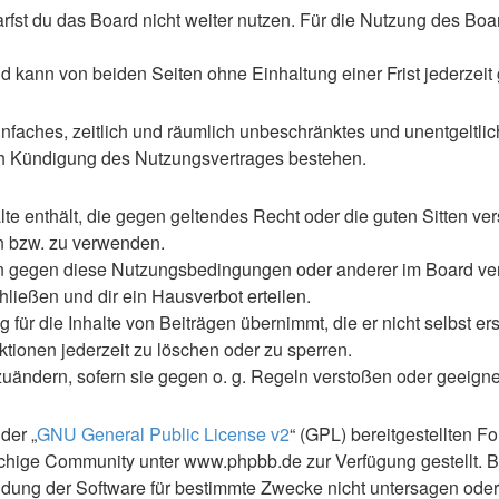
st du das Board nicht weiter nutzen. Für die Nutzung des Boards
 kann von beiden Seiten ohne Einhaltung einer Frist jederzeit
 einfaches, zeitlich und räumlich unbeschränktes und unentgelt
ch Kündigung des Nutzungsvertrages bestehen.
alte enthält, die gegen geltendes Recht oder die guten Sitten ve
en bzw. zu verwenden.
en gegen diese Nutzungsbedingungen oder anderer im Board ve
ließen und dir ein Hausverbot erteilen.
für die Inhalte von Beiträgen übernimmt, die er nicht selbst ers
ktionen jederzeit zu löschen oder zu sperren.
zuändern, sofern sie gegen o. g. Regeln verstoßen oder geeign
der „
GNU General Public License v2
“ (GPL) bereitgestellten 
hige Community unter www.phpbb.de zur Verfügung gestellt. Be
ung der Software für bestimmte Zwecke nicht untersagen oder 