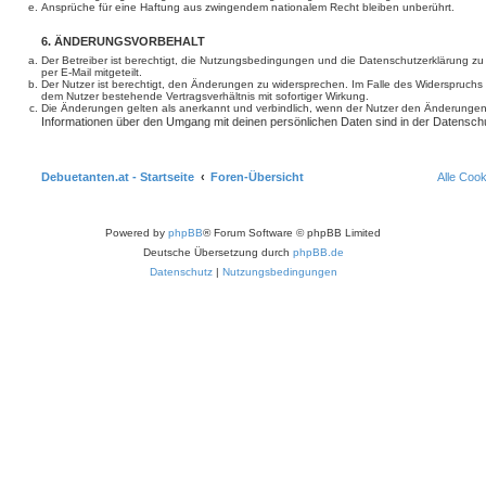
Ansprüche für eine Haftung aus zwingendem nationalem Recht bleiben unberührt.
6. ÄNDERUNGSVORBEHALT
Der Betreiber ist berechtigt, die Nutzungsbedingungen und die Datenschutzerklärung z
per E-Mail mitgeteilt.
Der Nutzer ist berechtigt, den Änderungen zu widersprechen. Im Falle des Widerspruchs
dem Nutzer bestehende Vertragsverhältnis mit sofortiger Wirkung.
Die Änderungen gelten als anerkannt und verbindlich, wenn der Nutzer den Änderungen
Informationen über den Umgang mit deinen persönlichen Daten sind in der Datenschu
Debuetanten.at - Startseite
Foren-Übersicht
Alle Coo
Powered by
phpBB
® Forum Software © phpBB Limited
Deutsche Übersetzung durch
phpBB.de
Datenschutz
|
Nutzungsbedingungen