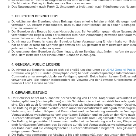
Recht, deinen Beitrag im Rahmen des Boards zu nutzen.
Das Nutzungsrecht nach Punkt 2, Unterpunkt a bleibt auch nach Kündigung des Nutzun
3. PFLICHTEN DES NUTZERS
Du erklärst mit der Erstellung eines Beitrags, dass er keine Inhalte enthält, die gegen g
verstoßen. Du erklärst insbesondere, dass du das Recht besitzt, die in deinen Beiträge
bzw. zu verwenden.
Der Betreiber des Boards übt das Hausrecht aus. Bei Verstößen gegen diese Nutzungs
veröffentlichten Regeln kann der Betreiber dich nach Abmahnung zeitweise oder dauerh
ausschließen und dir ein Hausverbot erteilen.
Du nimmst zur Kenntnis, dass der Betreiber keine Verantwortung für die Inhalte von Beiträ
hat oder die er nicht zur Kenntnis genommen hat. Du gestattest dem Betreiber, dein Be
jederzeit zu löschen oder zu sperren.
Du gestattest dem Betreiber darüber hinaus, deine Beiträge abzuändern, sofern sie geg
sind, dem Betreiber oder einem Dritten Schaden zuzufügen.
4. GENERAL PUBLIC LICENSE
Du nimmst zur Kenntnis, dass es sich bei phpBB um eine unter der „
GNU General Public
Software von phpBB Limited (www.phpbb.com) handelt; deutschsprachige Informationen
Community unter www.phpbb.de zur Verfügung gestellt. Beide haben keinen Einfluss auf 
verwendet wird. Sie können insbesondere die Verwendung der Software für bestimmte Zw
fremder Foren Einfluss nehmen.
5. GEWÄHRLEISTUNG
Der Betreiber haftet mit Ausnahme der Verletzung von Leben, Körper und Gesundheit un
Vertragspflichten (Kardinalpflichten) nur für Schäden, die auf ein vorsätzliches oder gro
sind. Dies gilt auch für mittelbare Folgeschäden wie insbesondere entgangenen Gewinn.
Die Haftung ist gegenüber Verbrauchern außer bei vorsätzlichem oder grob fahrlässige
Verletzung von Leben, Körper und Gesundheit und der Verletzung wesentlicher Vertragspfl
Vertragsschluss typischerweise vorhersehbaren Schäden und im übrigen der Höhe nach a
Durchschnittsschäden begrenzt. Dies gilt auch für mittelbare Folgeschäden wie insbe
Die Haftung ist gegenüber Unternehmern außer bei der Verletzung von Leben, Körper u
grob fahrlässigem Verhalten des Betreibers auf die bei Vertragsschluss typischerweise
der Höhe nach auf die vertragstypischen Durchschnittsschäden begrenzt. Dies gilt auch
entgangenen Gewinn.
Die Haftungsbegrenzung der Absätze a bis c gilt sinngemäß auch zugunsten der Mitarbeit