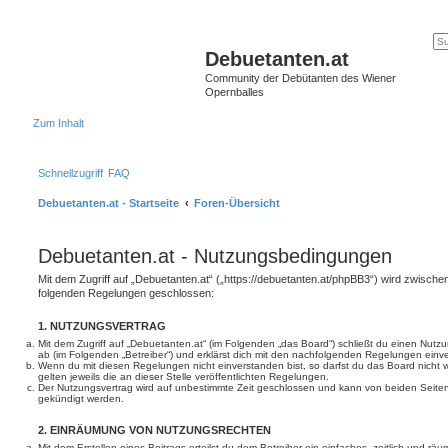
Debuetanten.at
Community der Debütanten des Wiener
Opernballes
Zum Inhalt
Schnellzugriff
FAQ
Debuetanten.at - Startseite
Foren-Übersicht
Debuetanten.at - Nutzungsbedingungen
Mit dem Zugriff auf „Debuetanten.at“ („https://debuetanten.at/phpBB3“) wird zwischen
folgenden Regelungen geschlossen:
1. NUTZUNGSVERTRAG
Mit dem Zugriff auf „Debuetanten.at“ (im Folgenden „das Board“) schließt du einen Nutz
ab (im Folgenden „Betreiber“) und erklärst dich mit den nachfolgenden Regelungen einv
Wenn du mit diesen Regelungen nicht einverstanden bist, so darfst du das Board nicht 
gelten jeweils die an dieser Stelle veröffentlichten Regelungen.
Der Nutzungsvertrag wird auf unbestimmte Zeit geschlossen und kann von beiden Seiten 
gekündigt werden.
2. EINRÄUMUNG VON NUTZUNGSRECHTEN
Mit dem Erstellen eines Beitrags erteilst du dem Betreiber ein einfaches, zeitlich und r