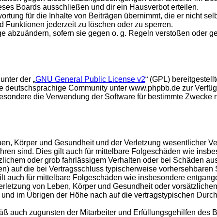
ses Boards ausschließen und dir ein Hausverbot erteilen.
rtung für die Inhalte von Beiträgen übernimmt, die er nicht selb
d Funktionen jederzeit zu löschen oder zu sperren.
äge abzuändern, sofern sie gegen o. g. Regeln verstoßen oder g
unter der „
GNU General Public License v2
“ (GPL) bereitgeste
e deutschsprachige Community unter www.phpbb.de zur Verfügun
esondere die Verwendung der Software für bestimmte Zwecke nic
en, Körper und Gesundheit und der Verletzung wesentlicher Vertr
führen sind. Dies gilt auch für mittelbare Folgeschäden wie in
tzlichem oder grob fahrlässigem Verhalten oder bei Schäden au
hten) auf die bei Vertragsschluss typischerweise vorhersehbare
gilt auch für mittelbare Folgeschäden wie insbesondere entgan
rletzung von Leben, Körper und Gesundheit oder vorsätzlichem 
nd im Übrigen der Höhe nach auf die vertragstypischen Durchsc
ß auch zugunsten der Mitarbeiter und Erfüllungsgehilfen des B