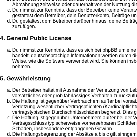
Abmahnung zeitweise oder dauerhaft von der Nutzung die
Du nimmst zur Kenntnis, dass der Betreiber keine Verantwo
gestattest dem Betreiber, dein Benutzerkonto, Beiträge un
Du gestattest dem Betreiber darüber hinaus, deine Beitr
zuzufügen.
4. General Public License
Du nimmst zur Kenntnis, dass es sich bei phpBB um eine 
handelt; deutschsprachige Informationen werden durch di
Weise, wie die Software verwendet wird. Sie können insb
nehmen.
5. Gewährleistung
Der Betreiber haftet mit Ausnahme der Verletzung von Leb
vorsätzliches oder grob fahrlässiges Verhalten zurückzu
Die Haftung ist gegenüber Verbrauchern außer bei vorsä
Verletzung wesentlicher Vertragspflichten (Kardinalpflic
vertragstypischen Durchschnittsschäden begrenzt. Dies 
Die Haftung ist gegenüber Unternehmern außer bei der Ve
Vertragsschluss typischerweise vorhersehbaren Schäden u
Schäden, insbesondere entgangenen Gewinn.
Die Haftungsbegrenzung der Absätze a bis c gilt sinngemä