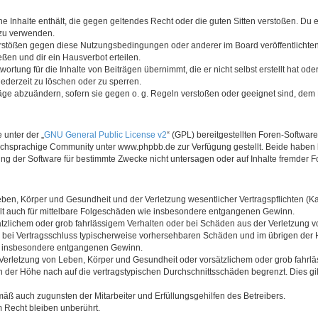
ine Inhalte enthält, die gegen geltendes Recht oder die guten Sitten verstoßen. Du 
 zu verwenden.
erstößen gegen diese Nutzungsbedingungen oder anderer im Board veröffentlichte
ßen und dir ein Hausverbot erteilen.
ortung für die Inhalte von Beiträgen übernimmt, die er nicht selbst erstellt hat od
jederzeit zu löschen oder zu sperren.
räge abzuändern, sofern sie gegen o. g. Regeln verstoßen oder geeignet sind, dem
 unter der „
GNU General Public License v2
“ (GPL) bereitgestellten Foren-Softwa
chsprachige Community unter www.phpbb.de zur Verfügung gestellt. Beide haben ke
g der Software für bestimmte Zwecke nicht untersagen oder auf Inhalte fremder F
ben, Körper und Gesundheit und der Verletzung wesentlicher Vertragspflichten (Kard
gilt auch für mittelbare Folgeschäden wie insbesondere entgangenen Gewinn.
ätzlichem oder grob fahrlässigem Verhalten oder bei Schäden aus der Verletzung 
 die bei Vertragsschluss typischerweise vorhersehbaren Schäden und im übrigen de
wie insbesondere entgangenen Gewinn.
erletzung von Leben, Körper und Gesundheit oder vorsätzlichem oder grob fahrläs
der Höhe nach auf die vertragstypischen Durchschnittsschäden begrenzt. Dies gi
mäß auch zugunsten der Mitarbeiter und Erfüllungsgehilfen des Betreibers.
 Recht bleiben unberührt.