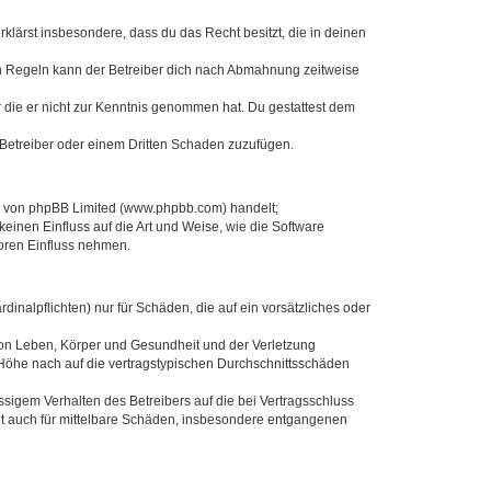
erklärst insbesondere, dass du das Recht besitzt, die in deinen
n Regeln kann der Betreiber dich nach Abmahnung zeitweise
er die er nicht zur Kenntnis genommen hat. Du gestattest dem
 Betreiber oder einem Dritten Schaden zuzufügen.
re von phpBB Limited (www.phpbb.com) handelt;
inen Einfluss auf die Art und Weise, wie die Software
oren Einfluss nehmen.
inalpflichten) nur für Schäden, die auf ein vorsätzliches oder
von Leben, Körper und Gesundheit und der Verletzung
r Höhe nach auf die vertragstypischen Durchschnittsschäden
sigem Verhalten des Betreibers auf die bei Vertragsschluss
lt auch für mittelbare Schäden, insbesondere entgangenen