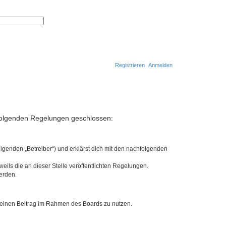
S
E
u
r
c
w
h
e
e
i
t
e
r
Registrieren
Anmelden
t
e
S
u
S
c
h
u
e
c
t folgenden Regelungen geschlossen:
h
e
lgenden „Betreiber“) und erklärst dich mit den nachfolgenden
eils die an dieser Stelle veröffentlichten Regelungen.
erden.
, deinen Beitrag im Rahmen des Boards zu nutzen.