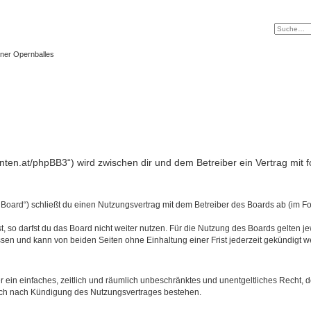
ner Opernballes
tanten.at/phpBB3“) wird zwischen dir und dem Betreiber ein Vertrag mi
 Board“) schließt du einen Nutzungsvertrag mit dem Betreiber des Boards ab (im Fo
 so darfst du das Board nicht weiter nutzen. Für die Nutzung des Boards gelten jew
sen und kann von beiden Seiten ohne Einhaltung einer Frist jederzeit gekündigt w
ber ein einfaches, zeitlich und räumlich unbeschränktes und unentgeltliches Recht
auch nach Kündigung des Nutzungsvertrages bestehen.