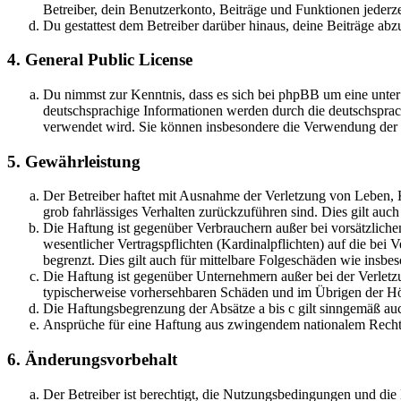
Betreiber, dein Benutzerkonto, Beiträge und Funktionen jederze
Du gestattest dem Betreiber darüber hinaus, deine Beiträge abz
4. General Public License
Du nimmst zur Kenntnis, dass es sich bei phpBB um eine unter
deutschsprachige Informationen werden durch die deutschsprac
verwendet wird. Sie können insbesondere die Verwendung der S
5. Gewährleistung
Der Betreiber haftet mit Ausnahme der Verletzung von Leben, Kö
grob fahrlässiges Verhalten zurückzuführen sind. Dies gilt au
Die Haftung ist gegenüber Verbrauchern außer bei vorsätzlich
wesentlicher Vertragspflichten (Kardinalpflichten) auf die be
begrenzt. Dies gilt auch für mittelbare Folgeschäden wie ins
Die Haftung ist gegenüber Unternehmern außer bei der Verletzu
typischerweise vorhersehbaren Schäden und im Übrigen der Höh
Die Haftungsbegrenzung der Absätze a bis c gilt sinngemäß auc
Ansprüche für eine Haftung aus zwingendem nationalem Recht 
6. Änderungsvorbehalt
Der Betreiber ist berechtigt, die Nutzungsbedingungen und di