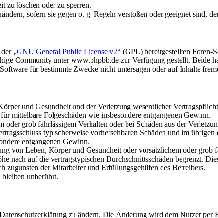
it zu löschen oder zu sperren.
uändern, sofern sie gegen o. g. Regeln verstoßen oder geeignet sind, 
 der „
GNU General Public License v2
“ (GPL) bereitgestellten Foren
hige Community unter www.phpbb.de zur Verfügung gestellt. Beide hab
oftware für bestimmte Zwecke nicht untersagen oder auf Inhalte frem
rper und Gesundheit und der Verletzung wesentlicher Vertragspflichten
ch für mittelbare Folgeschäden wie insbesondere entgangenen Gewinn.
em oder grob fahrlässigem Verhalten oder bei Schäden aus der Verletz
i Vertragsschluss typischerweise vorhersehbaren Schäden und im übrigen
besondere entgangenen Gewinn.
ng von Leben, Körper und Gesundheit oder vorsätzlichem oder grob fah
e nach auf die vertragstypischen Durchschnittsschäden begrenzt. Dies
h zugunsten der Mitarbeiter und Erfüllungsgehilfen des Betreibers.
bleiben unberührt.
e Datenschutzerklärung zu ändern. Die Änderung wird dem Nutzer per E-