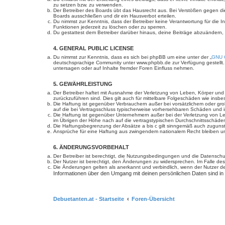
zu setzen bzw. zu verwenden.
Der Betreiber des Boards übt das Hausrecht aus. Bei Verstößen gegen d
Boards ausschließen und dir ein Hausverbot erteilen.
Du nimmst zur Kenntnis, dass der Betreiber keine Verantwortung für die In
Funktionen jederzeit zu löschen oder zu sperren.
Du gestattest dem Betreiber darüber hinaus, deine Beiträge abzuändern,
4. GENERAL PUBLIC LICENSE
Du nimmst zur Kenntnis, dass es sich bei phpBB um eine unter der „
GNU G
deutschsprachige Community unter www.phpbb.de zur Verfügung gestellt. 
untersagen oder auf Inhalte fremder Foren Einfluss nehmen.
5. GEWÄHRLEISTUNG
Der Betreiber haftet mit Ausnahme der Verletzung von Leben, Körper und Ge
zurückzuführen sind. Dies gilt auch für mittelbare Folgeschäden wie in
Die Haftung ist gegenüber Verbrauchern außer bei vorsätzlichem oder gro
auf die bei Vertragsschluss typischerweise vorhersehbaren Schäden und 
Die Haftung ist gegenüber Unternehmern außer bei der Verletzung von Le
im Übrigen der Höhe nach auf die vertragstypischen Durchschnittsschäde
Die Haftungsbegrenzung der Absätze a bis c gilt sinngemäß auch zugunste
Ansprüche für eine Haftung aus zwingendem nationalem Recht bleiben un
6. ÄNDERUNGSVORBEHALT
Der Betreiber ist berechtigt, die Nutzungsbedingungen und die Datenschut
Der Nutzer ist berechtigt, den Änderungen zu widersprechen. Im Falle des
Die Änderungen gelten als anerkannt und verbindlich, wenn der Nutzer 
Informationen über den Umgang mit deinen persönlichen Daten sind in
Debuetanten.at - Startseite
Foren-Übersicht