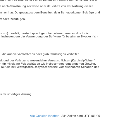
ich nach Abmahnung zeitweise oder dauerhaft von der Nutzung dieses
enommen hat. Du gestattest dem Betreiber, dein Benutzerkonto, Beiträge und
 Schaden zuzufügen.
b.com) handelt; deutschsprachige Informationen werden durch die
en insbesondere die Verwendung der Software für bestimmte Zwecke nicht
 die auf ein vorsätzliches oder grob fahrlässiges Verhalten
und der Verletzung wesentlicher Vertragspflichten (Kardinalpflichten)
uch für mittelbare Folgeschäden wie insbesondere entgangenen Gewinn.
s auf die bei Vertragsschluss typischerweise vorhersehbaren Schäden und
 mit sofortiger Wirkung.
Alle Cookies löschen
Alle Zeiten sind
UTC+01:00