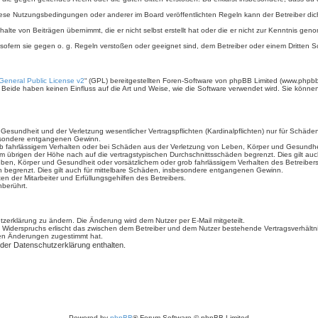
iese Nutzungsbedingungen oder anderer im Board veröffentlichten Regeln kann der Betreiber d
halte von Beiträgen übernimmt, die er nicht selbst erstellt hat oder die er nicht zur Kenntnis g
 sofern sie gegen o. g. Regeln verstoßen oder geeignet sind, dem Betreiber oder einem Dritten
eneral Public License v2
“ (GPL) bereitgestellten Foren-Software von phpBB Limited (www.phpb
Beide haben keinen Einfluss auf die Art und Weise, wie die Software verwendet wird. Sie könn
sundheit und der Verletzung wesentlicher Vertragspflichten (Kardinalpflichten) nur für Schäden,
sbesondere entgangenen Gewinn.
b fahrlässigem Verhalten oder bei Schäden aus der Verletzung von Leben, Körper und Gesundheit 
im übrigen der Höhe nach auf die vertragstypischen Durchschnittsschäden begrenzt. Dies gilt a
ben, Körper und Gesundheit oder vorsätzlichem oder grob fahrlässigem Verhalten des Betreiber
n begrenzt. Dies gilt auch für mittelbare Schäden, insbesondere entgangenen Gewinn.
n der Mitarbeiter und Erfüllungsgehilfen des Betreibers.
berührt.
zerklärung zu ändern. Die Änderung wird dem Nutzer per E-Mail mitgeteilt.
 Widerspruchs erlischt das zwischen dem Betreiber und dem Nutzer bestehende Vertragsverhältnis
den Änderungen zugestimmt hat.
 der Datenschutzerklärung enthalten.
Powered by
phpBB
® Forum Software © phpBB Limited