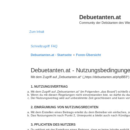
Debuetanten.at
Community der Debütanten des Wie
Zum Inhalt
Schnellzugriff
FAQ
Debuetanten.at - Startseite
Foren-Übersicht
Debuetanten.at - Nutzungsbedingung
Mit dem Zugriff auf „Debuetanten.at“ („https://debuetanten.at/phpBB3“
1. NUTZUNGSVERTRAG
Mit dem Zugriff auf „Debuetanten.at“ (im Folgenden „das Board“) schließ
Wenn du mit diesen Regelungen nicht einverstanden bist, so darfst du das
Der Nutzungsvertrag wird auf unbestimmte Zeit geschlossen und kann von 
2. EINRÄUMUNG VON NUTZUNGSRECHTEN
Mit dem Erstellen eines Beitrags erteilst du dem Betreiber ein einfaches
Das Nutzungsrecht nach Punkt 2, Unterpunkt a bleibt auch nach Kündig
3. PFLICHTEN DES NUTZERS
Du erklärst mit der Erstellung eines Beitrags, dass er keine Inhalte enth