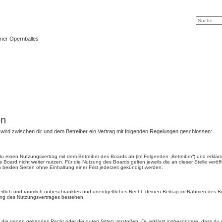
ner Opernballes
en
) wird zwischen dir und dem Betreiber ein Vertrag mit folgenden Regelungen geschlossen:
t du einen Nutzungsvertrag mit dem Betreiber des Boards ab (im Folgenden „Betreiber“) und erkl
 Board nicht weiter nutzen. Für die Nutzung des Boards gelten jeweils die an dieser Stelle veröf
beiden Seiten ohne Einhaltung einer Frist jederzeit gekündigt werden.
, zeitlich und räumlich unbeschränktes und unentgeltliches Recht, deinen Beitrag im Rahmen des 
ung des Nutzungsvertrages bestehen.
ält, die gegen geltendes Recht oder die guten Sitten verstoßen. Du erklärst insbesondere, dass du