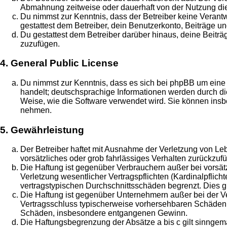
Abmahnung zeitweise oder dauerhaft von der Nutzung die
Du nimmst zur Kenntnis, dass der Betreiber keine Verantwo
gestattest dem Betreiber, dein Benutzerkonto, Beiträge un
Du gestattest dem Betreiber darüber hinaus, deine Beitr
zuzufügen.
4. General Public License
Du nimmst zur Kenntnis, dass es sich bei phpBB um eine 
handelt; deutschsprachige Informationen werden durch di
Weise, wie die Software verwendet wird. Sie können insb
nehmen.
5. Gewährleistung
Der Betreiber haftet mit Ausnahme der Verletzung von Leb
vorsätzliches oder grob fahrlässiges Verhalten zurückzu
Die Haftung ist gegenüber Verbrauchern außer bei vorsä
Verletzung wesentlicher Vertragspflichten (Kardinalpflic
vertragstypischen Durchschnittsschäden begrenzt. Dies 
Die Haftung ist gegenüber Unternehmern außer bei der Ve
Vertragsschluss typischerweise vorhersehbaren Schäden u
Schäden, insbesondere entgangenen Gewinn.
Die Haftungsbegrenzung der Absätze a bis c gilt sinngemä