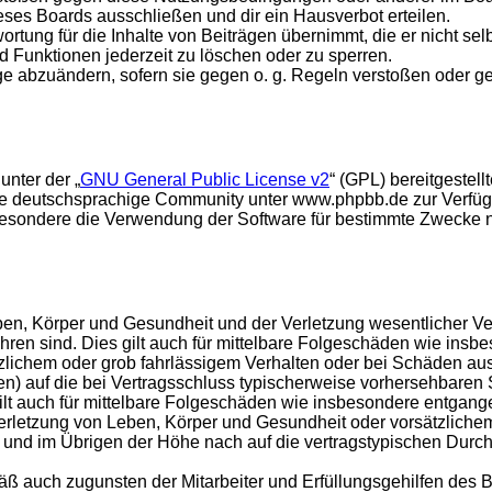
ses Boards ausschließen und dir ein Hausverbot erteilen.
rtung für die Inhalte von Beiträgen übernimmt, die er nicht selb
d Funktionen jederzeit zu löschen oder zu sperren.
äge abzuändern, sofern sie gegen o. g. Regeln verstoßen oder g
unter der „
GNU General Public License v2
“ (GPL) bereitgeste
e deutschsprachige Community unter www.phpbb.de zur Verfügun
esondere die Verwendung der Software für bestimmte Zwecke nic
en, Körper und Gesundheit und der Verletzung wesentlicher Vertr
führen sind. Dies gilt auch für mittelbare Folgeschäden wie in
tzlichem oder grob fahrlässigem Verhalten oder bei Schäden au
hten) auf die bei Vertragsschluss typischerweise vorhersehbare
gilt auch für mittelbare Folgeschäden wie insbesondere entgan
rletzung von Leben, Körper und Gesundheit oder vorsätzlichem 
nd im Übrigen der Höhe nach auf die vertragstypischen Durchsc
ß auch zugunsten der Mitarbeiter und Erfüllungsgehilfen des B