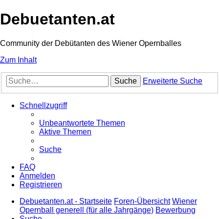
Debuetanten.at
Community der Debütanten des Wiener Opernballes
Zum Inhalt
Suche
Erweiterte Suche
Schnellzugriff
Unbeantwortete Themen
Aktive Themen
Suche
FAQ
Anmelden
Registrieren
Debuetanten.at - Startseite
Foren-Übersicht
Wiener
Opernball generell (für alle Jahrgänge)
Bewerbung
Suche