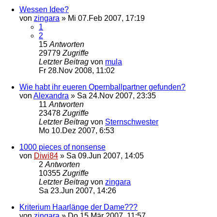
Wessen Idee?
von
zingara
»
Mi 07.Feb 2007, 17:19
1
2
15
Antworten
29779
Zugriffe
Letzter Beitrag
von
mula
Fr 28.Nov 2008, 11:02
Wie habt ihr eueren Opernballpartner gefunden?
von
Alexandra
»
Sa 24.Nov 2007, 23:35
11
Antworten
23478
Zugriffe
Letzter Beitrag
von
Sternschwester
Mo 10.Dez 2007, 6:53
1000 pieces of nonsense
von
Diwi84
»
Sa 09.Jun 2007, 14:05
2
Antworten
10355
Zugriffe
Letzter Beitrag
von
zingara
Sa 23.Jun 2007, 14:26
Kriterium Haarlänge der Dame???
von
zingara
»
Do 15.Mär 2007, 11:57