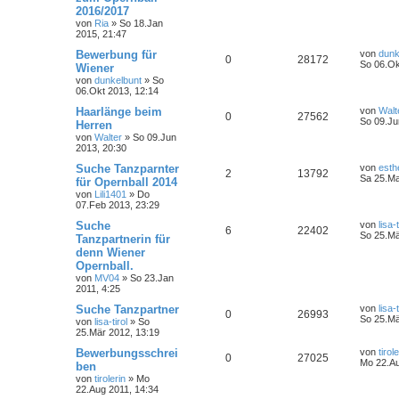
2016/2017
von
Ria
»
So 18.Jan
2015, 21:47
Bewerbung für
von
dunk
0
28172
So 06.Ok
Wiener
von
dunkelbunt
»
So
06.Okt 2013, 12:14
Haarlänge beim
von
Walt
0
27562
So 09.Ju
Herren
von
Walter
»
So 09.Jun
2013, 20:30
Suche Tanzparnter
von
esth
2
13792
Sa 25.Ma
für Opernball 2014
von
Lili1401
»
Do
07.Feb 2013, 23:29
Suche
von
lisa-t
6
22402
So 25.Mä
Tanzpartnerin für
denn Wiener
Opernball.
von
MV04
»
So 23.Jan
2011, 4:25
Suche Tanzpartner
von
lisa-t
0
26993
So 25.Mä
von
lisa-tirol
»
So
25.Mär 2012, 13:19
Bewerbungsschrei
von
tirol
0
27025
Mo 22.Au
ben
von
tirolerin
»
Mo
22.Aug 2011, 14:34