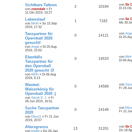
Sichtbare Tattoos
von
Sir 
2
10184
Di 15.Ok
von
zeerokah
»
Fr
11.Okt 2019, 19:27
Lebenslauf
von
Sir 
1
7182
Mo 30.Se
von
MiriH
»
So 15.Sep
2019, 17:32
Tanzpartner für
von
Ange
0
14121
Di 20.Au
Opernball 2020
gesucht!
von
Angel
»
Di 20.Aug
2019, 15:02
Ebenfalls
von
Miri
0
14533
Di 06.Au
Tanzpartner für
den Opernball
2020 gesucht :D
von
MiriH
»
Di 06.Aug
2019, 8:13
Wanted:
von
Sara
0
14568
Fr 28.Ju
Walzerkönig für
Opernball 2020 ;)
von
Sarah E. J.
»
Fr
28.Jun 2019, 16:51
Suche Tanzpartner
von
Elis
0
14146
Fr 21.Ju
2020
von
Elisa11
»
Fr 21.Jun
2019, 20:57
Altersgrenze
von
Sir 
13
31201
Do 18.Ap
von
brigitti
»
Do 26.Jan