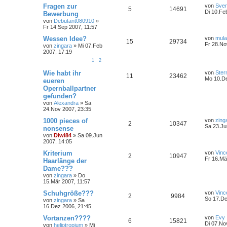
Fragen zur
von
Sven
5
14691
Di 10.Fe
Bewerbung
von
Debütant080910
»
Fr 14.Sep 2007, 11:57
Wessen Idee?
von
mula
15
29734
Fr 28.No
von
zingara
»
Mi 07.Feb
2007, 17:19
1
2
Wie habt ihr
von
Ster
11
23462
Mo 10.De
eueren
Opernballpartner
gefunden?
von
Alexandra
»
Sa
24.Nov 2007, 23:35
1000 pieces of
von
zing
2
10347
Sa 23.Ju
nonsense
von
Diwi84
»
Sa 09.Jun
2007, 14:05
Kriterium
von
Vinc
2
10947
Fr 16.Mä
Haarlänge der
Dame???
von
zingara
»
Do
15.Mär 2007, 11:57
Schuhgröße???
von
Vinc
2
9984
So 17.De
von
zingara
»
Sa
16.Dez 2006, 21:45
Vortanzen????
von
Evy
6
15821
Di 07.No
von
heliotropium
»
Mi