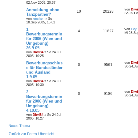
02.Nov 2005, 20:37
Anmeldung ohne
von
Diw
10
20228
Sa 25.Fe
Tanzpartner?
von
lenchen
»
So
18.Sep 2005, 15:02
1.
von
Evy
4
11827
Mi 28.Se
Bewerbungstermin
für 2006 (Wien und
Umgebung)
26.9.05
von
Diwi84
»
So 24.Jul
2005, 10:25
Bewerbungsschlus
von
Diw
0
9561
So 24.Ju
s für Bundesländer
und Ausland
1.9.05
von
Diwi84
»
So 24.Jul
2005, 10:30
2.
von
Diw
0
9186
So 24.Ju
Bewerbungstermin
für 2006 (Wien und
Umgebung)
4.10.05
von
Diwi84
»
So 24.Jul
2005, 10:27
Neues Thema
Zurück zur Foren-Übersicht