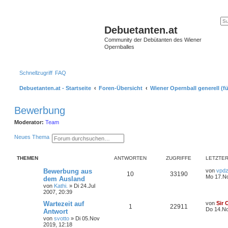
Debuetanten.at
Community der Debütanten des Wiener
Opernballes
Schnellzugriff
FAQ
Debuetanten.at - Startseite
Foren-Übersicht
Wiener Opernball generell (fü
Bewerbung
Moderator:
Team
S
E
Neues Thema
u
r
c
w
h
e
THEMEN
ANTWORTEN
ZUGRIFFE
LETZTER
e
i
t
Bewerbung aus
von
vpdz
e
10
33190
Mo 17.No
dem Ausland
r
t
von
Kathi.
»
Di 24.Jul
e
2007, 20:39
S
Wartezeit auf
von
Sir 
u
1
22911
Do 14.No
c
Antwort
h
von
svotto
»
Di 05.Nov
e
2019, 12:18