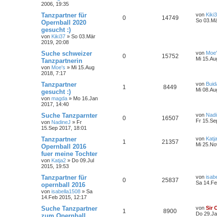
2006, 19:35
Tanzpartner für
von
Kiki
0
14749
So 03.Mä
Opernball 2020
gesucht :)
von
Kiki37
»
So 03.Mär
2019, 20:08
Suche schweizer
von
Moe
0
15752
Mi 15.Au
Tanzpartnerin
von
Moe's
»
Mi 15.Aug
2018, 7:17
Tanzpartner
von
Buid
1
8449
Mi 08.Au
gesucht :)
von
magda
»
Mo 16.Jan
2017, 14:40
Suche Tanzparnter
von
Nadi
0
16507
Fr 15.Se
von
NadineJ
»
Fr
15.Sep 2017, 18:01
Tanzpartner
von
Katj
1
21357
Mi 25.No
Opernball 2016
fuer meine Tochter
von
Katja2
»
Do 09.Jul
2015, 19:53
Tanzpartner für
von
isab
0
25837
Sa 14.Fe
opernball 2016
von
isabella1508
»
Sa
14.Feb 2015, 12:17
Suche Tanzpartner
von
Sir 
1
8900
Do 29.Ja
zum Opernball