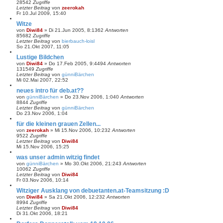
28542
Zugriffe
Letzter Beitrag
von
zeerokah
Fr 10.Jul 2009, 15:40
Witze
von
Diwi84
»
Di 21.Jun 2005, 8:13
62
Antworten
85682
Zugriffe
Letzter Beitrag
von
bierbauch-loisl
So 21.Okt 2007, 11:05
Lustige Bildchen
von
Diwi84
»
Do 17.Feb 2005, 9:44
94
Antworten
131549
Zugriffe
Letzter Beitrag
von
günniBärchen
Mi 02.Mai 2007, 22:52
neues intro für deb.at??
von
günniBärchen
»
Do 23.Nov 2006, 1:04
0
Antworten
8844
Zugriffe
Letzter Beitrag
von
günniBärchen
Do 23.Nov 2006, 1:04
für die kleinen grauen Zellen...
von
zeerokah
»
Mi 15.Nov 2006, 10:23
2
Antworten
9522
Zugriffe
Letzter Beitrag
von
Diwi84
Mi 15.Nov 2006, 15:25
was unser admin witzig findet
von
günniBärchen
»
Mo 30.Okt 2006, 21:24
3
Antworten
10062
Zugriffe
Letzter Beitrag
von
Diwi84
Fr 03.Nov 2006, 10:14
Witziger Ausklang von debuetanten.at-Teamsitzung :D
von
Diwi84
»
Sa 21.Okt 2006, 12:23
2
Antworten
8994
Zugriffe
Letzter Beitrag
von
Diwi84
Di 31.Okt 2006, 18:21