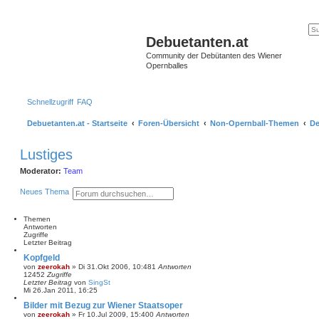
Debuetanten.at
Community der Debütanten des Wiener
Opernballes
Schnellzugriff
FAQ
Debuetanten.at - Startseite
Foren-Übersicht
Non-Opernball-Themen
De
Lustiges
Moderator:
Team
S
E
Neues Thema
u
r
c
w
h
e
Themen
e
i
Antworten
t
Zugriffe
e
Letzter Beitrag
r
Kopfgeld
t
von
zeerokah
»
Di 31.Okt 2006, 10:48
1
Antworten
e
12452
Zugriffe
S
Letzter Beitrag
von
SingSt
u
Mi 26.Jan 2011, 16:25
c
h
Bilder mit Bezug zur Wiener Staatsoper
e
von
zeerokah
»
Fr 10.Jul 2009, 15:40
0
Antworten