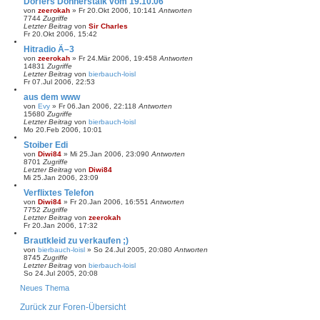
Dorfers Donnerstalk vom 19.10.06
von
zeerokah
»
Fr 20.Okt 2006, 10:14
1
Antworten
7744
Zugriffe
Letzter Beitrag
von
Sir Charles
Fr 20.Okt 2006, 15:42
Hitradio Ã–3
von
zeerokah
»
Fr 24.Mär 2006, 19:45
8
Antworten
14831
Zugriffe
Letzter Beitrag
von
bierbauch-loisl
Fr 07.Jul 2006, 22:53
aus dem www
von
Evy
»
Fr 06.Jan 2006, 22:11
8
Antworten
15680
Zugriffe
Letzter Beitrag
von
bierbauch-loisl
Mo 20.Feb 2006, 10:01
Stoiber Edi
von
Diwi84
»
Mi 25.Jan 2006, 23:09
0
Antworten
8701
Zugriffe
Letzter Beitrag
von
Diwi84
Mi 25.Jan 2006, 23:09
Verflixtes Telefon
von
Diwi84
»
Fr 20.Jan 2006, 16:55
1
Antworten
7752
Zugriffe
Letzter Beitrag
von
zeerokah
Fr 20.Jan 2006, 17:32
Brautkleid zu verkaufen ;)
von
bierbauch-loisl
»
So 24.Jul 2005, 20:08
0
Antworten
8745
Zugriffe
Letzter Beitrag
von
bierbauch-loisl
So 24.Jul 2005, 20:08
Neues Thema
Zurück zur Foren-Übersicht