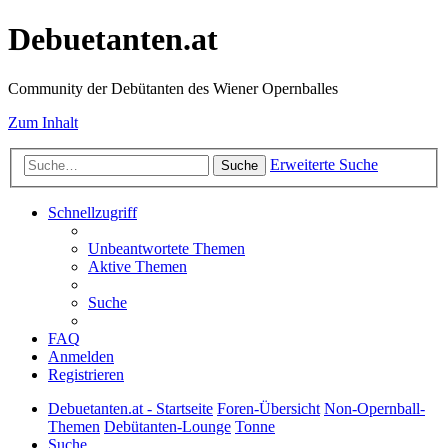
Debuetanten.at
Community der Debütanten des Wiener Opernballes
Zum Inhalt
Erweiterte Suche
Suche
Schnellzugriff
Unbeantwortete Themen
Aktive Themen
Suche
FAQ
Anmelden
Registrieren
Debuetanten.at - Startseite
Foren-Übersicht
Non-Opernball-
Themen
Debütanten-Lounge
Tonne
Suche