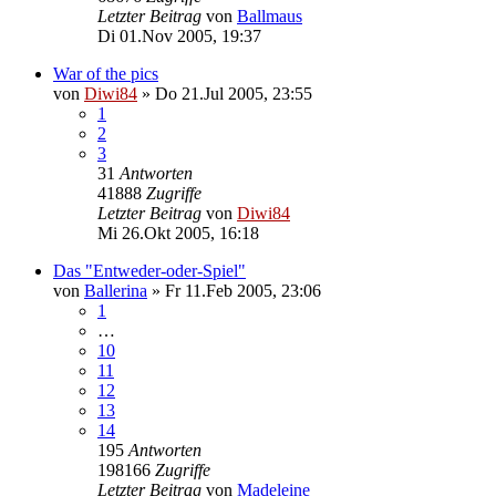
Letzter Beitrag
von
Ballmaus
Di 01.Nov 2005, 19:37
War of the pics
von
Diwi84
»
Do 21.Jul 2005, 23:55
1
2
3
31
Antworten
41888
Zugriffe
Letzter Beitrag
von
Diwi84
Mi 26.Okt 2005, 16:18
Das "Entweder-oder-Spiel"
von
Ballerina
»
Fr 11.Feb 2005, 23:06
1
…
10
11
12
13
14
195
Antworten
198166
Zugriffe
Letzter Beitrag
von
Madeleine