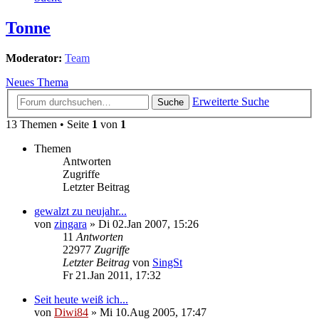
Tonne
Moderator:
Team
Neues Thema
Erweiterte Suche
Suche
13 Themen • Seite
1
von
1
Themen
Antworten
Zugriffe
Letzter Beitrag
gewalzt zu neujahr...
von
zingara
»
Di 02.Jan 2007, 15:26
11
Antworten
22977
Zugriffe
Letzter Beitrag
von
SingSt
Fr 21.Jan 2011, 17:32
Seit heute weiß ich...
von
Diwi84
»
Mi 10.Aug 2005, 17:47