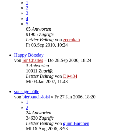
1
2
3
4
5
65
Antworten
91905
Zugriffe
Letzter Beitrag
von
zeerokah
Fr 03.Sep 2010, 10:24
Happy Börsday
von
Sir Charles
»
Do 28.Sep 2006, 18:24
3
Antworten
10011
Zugriffe
Letzter Beitrag
von
Diwi84
Mi 03.Jan 2007, 11:43
sonstige bälle
von
bierbauch-loisl
»
Fr 27.Jan 2006, 18:20
1
2
24
Antworten
34630
Zugriffe
Letzter Beitrag
von
günniBärchen
Mi 16.Aug 2006, 8:53