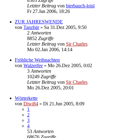
8303
Zugriffe
Letzter Beitrag
von
bierbauch-loisl
Fr 27.Jan 2006, 18:26
ZUR JAHRESWENDE
von
Tanzbär
»
Sa 31.Dez 2005, 9:50
2
Antworten
8852
Zugriffe
Letzter Beitrag
von
Sir Charles
Mo 02.Jan 2006, 14:14
Fröhliche Weihnachten
von
Walzerfee
»
Mo 26.Dez 2005, 0:02
3
Antworten
10249
Zugriffe
Letzter Beitrag
von
Sir Charles
Mo 26.Dez 2005, 20:01
Wörterkette
von
Diwi84
»
Di 21.Jun 2005, 8:09
1
2
3
4
53
Antworten
68676
Zugriffe