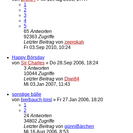
1
2
3
4
5
65
Antworten
92363
Zugriffe
Letzter Beitrag
von
zeerokah
Fr 03.Sep 2010, 10:24
Happy Börsday
von
Sir Charles
»
Do 28.Sep 2006, 18:24
3
Antworten
10044
Zugriffe
Letzter Beitrag
von
Diwi84
Mi 03.Jan 2007, 11:43
sonstige bälle
von
bierbauch-loisl
»
Fr 27.Jan 2006, 18:20
1
2
24
Antworten
34802
Zugriffe
Letzter Beitrag
von
günniBärchen
Mi 16.Aug 2006, 8:53