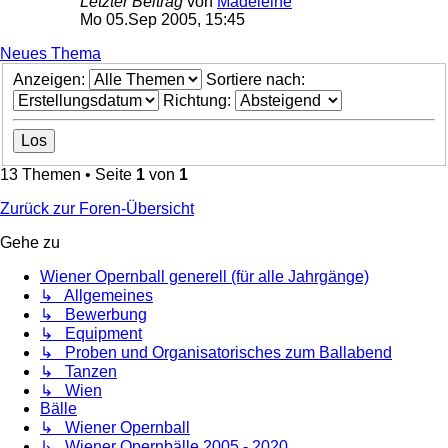
Letzter Beitrag
von
Madeleine
Mo 05.Sep 2005, 15:45
Neues Thema
Anzeigen:
Sortiere nach:
Richtung:
13 Themen • Seite
1
von
1
Zurück zur Foren-Übersicht
Gehe zu
Wiener Opernball generell (für alle Jahrgänge)
↳ Allgemeines
↳ Bewerbung
↳ Equipment
↳ Proben und Organisatorisches zum Ballabend
↳ Tanzen
↳ Wien
Bälle
↳ Wiener Opernball
↳ Wiener Opernbälle 2005 - 2020