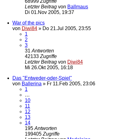
68999
Zugriffe
Letzter Beitrag
von
Ballmaus
Di 01.Nov 2005, 19:37
War of the pics
von
Diwi84
»
Do 21.Jul 2005, 23:55
1
2
3
31
Antworten
42133
Zugriffe
Letzter Beitrag
von
Diwi84
Mi 26.Okt 2005, 16:18
Das "Entweder-oder-Spiel"
von
Ballerina
»
Fr 11.Feb 2005, 23:06
1
…
10
11
12
13
14
195
Antworten
199405
Zugriffe