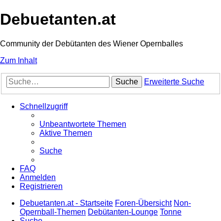
Debuetanten.at
Community der Debütanten des Wiener Opernballes
Zum Inhalt
Suche
Erweiterte Suche
Schnellzugriff
Unbeantwortete Themen
Aktive Themen
Suche
FAQ
Anmelden
Registrieren
Debuetanten.at - Startseite
Foren-Übersicht
Non-
Opernball-Themen
Debütanten-Lounge
Tonne
Suche