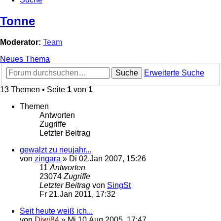
Tonne
Moderator:
Team
Neues Thema
Suche
Erweiterte Suche
13 Themen • Seite
1
von
1
Themen
Antworten
Zugriffe
Letzter Beitrag
gewalzt zu neujahr...
von
zingara
»
Di 02.Jan 2007, 15:26
11
Antworten
23074
Zugriffe
Letzter Beitrag
von
SingSt
Fr 21.Jan 2011, 17:32
Seit heute weiß ich...
von
Diwi84
»
Mi 10.Aug 2005, 17:47