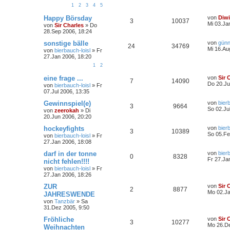
1
2
3
4
5
Happy Börsday
von
Diw
3
10037
Mi 03.Ja
von
Sir Charles
»
Do
28.Sep 2006, 18:24
sonstige bälle
von
günn
24
34769
Mi 16.Au
von
bierbauch-loisl
»
Fr
27.Jan 2006, 18:20
1
2
eine frage ...
von
Sir 
7
14090
Do 20.Ju
von
bierbauch-loisl
»
Fr
07.Jul 2006, 13:35
Gewinnspiel(e)
von
bier
3
9664
So 02.Ju
von
zeerokah
»
Di
20.Jun 2006, 20:20
hockeyfights
von
bier
3
10389
So 05.Fe
von
bierbauch-loisl
»
Fr
27.Jan 2006, 18:08
darf in der tonne
von
bier
0
8328
Fr 27.Ja
nicht fehlen!!!!
von
bierbauch-loisl
»
Fr
27.Jan 2006, 18:26
ZUR
von
Sir 
2
8877
Mo 02.Ja
JAHRESWENDE
von
Tanzbär
»
Sa
31.Dez 2005, 9:50
Fröhliche
von
Sir 
3
10277
Mo 26.De
Weihnachten