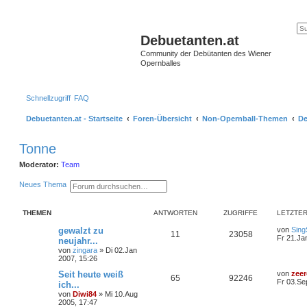
Debuetanten.at
Community der Debütanten des Wiener
Opernballes
Schnellzugriff
FAQ
Debuetanten.at - Startseite
Foren-Übersicht
Non-Opernball-Themen
De
Tonne
Moderator:
Team
S
E
Neues Thema
u
r
c
w
h
e
THEMEN
ANTWORTEN
ZUGRIFFE
LETZTER
e
i
t
gewalzt zu
von
Sing
e
11
23058
Fr 21.Ja
neujahr...
r
t
von
zingara
»
Di 02.Jan
e
2007, 15:26
S
Seit heute weiß
von
zee
u
65
92246
Fr 03.Se
c
ich...
h
von
Diwi84
»
Mi 10.Aug
e
2005, 17:47