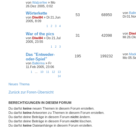
von
Walzerfee
»
Mo
26.Dez 2005, 0:02
Wörterkette
von
Ball
53
68950
Di 01.No
von
Diwi84
»
Di 21.Jun
2005, 8:09
1
2
3
4
War of the pics
von
Diw
31
42098
Mi 26.Ok
von
Diwi84
»
Do 21.Jul
2005, 23:55
1
2
3
Das "Entweder-
von
Made
195
199232
Mo 05.Se
oder-Spiel"
von
Ballerina
»
Fr
11.Feb 2005, 23:06
1
…
10
11
12
13
14
Neues Thema
Zurück zur Foren-Übersicht
BERECHTIGUNGEN IN DIESEM FORUM
Du darfst
keine
neuen Themen in diesem Forum erstellen.
Du darfst
keine
Antworten zu Themen in diesem Forum erstellen.
Du darfst deine Beiträge in diesem Forum
nicht
ändern.
Du darfst deine Beiträge in diesem Forum
nicht
löschen.
Du darfst
keine
Dateianhänge in diesem Forum erstellen.