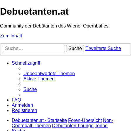
Debuetanten.at
Community der Debütanten des Wiener Opernballes
Zum Inhalt
Suche
Erweiterte Suche
Schnellzugriff
Unbeantwortete Themen
Aktive Themen
Suche
FAQ
Anmelden
Registrieren
Debuetanten.at - Startseite
Foren-Übersicht
Non-
Opernball-Themen
Debütanten-Lounge
Tonne
Suche