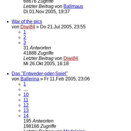
68676
Zugriffe
Letzter Beitrag
von
Ballmaus
Di 01.Nov 2005, 19:37
War of the pics
von
Diwi84
»
Do 21.Jul 2005, 23:55
1
2
3
31
Antworten
41888
Zugriffe
Letzter Beitrag
von
Diwi84
Mi 26.Okt 2005, 16:18
Das "Entweder-oder-Spiel"
von
Ballerina
»
Fr 11.Feb 2005, 23:06
1
…
10
11
12
13
14
195
Antworten
198166
Zugriffe