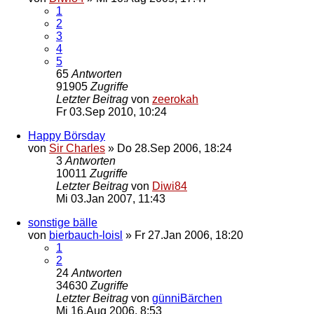
1
2
3
4
5
65
Antworten
91905
Zugriffe
Letzter Beitrag
von
zeerokah
Fr 03.Sep 2010, 10:24
Happy Börsday
von
Sir Charles
»
Do 28.Sep 2006, 18:24
3
Antworten
10011
Zugriffe
Letzter Beitrag
von
Diwi84
Mi 03.Jan 2007, 11:43
sonstige bälle
von
bierbauch-loisl
»
Fr 27.Jan 2006, 18:20
1
2
24
Antworten
34630
Zugriffe
Letzter Beitrag
von
günniBärchen
Mi 16.Aug 2006, 8:53