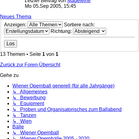
Letzter Beitrag
von
Madeleine
Mo 05.Sep 2005, 15:45
Neues Thema
Anzeigen:
Sortiere nach:
Richtung:
13 Themen • Seite
1
von
1
Zurück zur Foren-Übersicht
Gehe zu
Wiener Opernball generell (für alle Jahrgänge)
↳ Allgemeines
↳ Bewerbung
↳ Equipment
↳ Proben und Organisatorisches zum Ballabend
↳ Tanzen
↳ Wien
Bälle
↳ Wiener Opernball
↳ Wiener Opernbälle 2005 - 2020