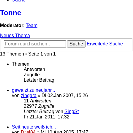
Tonne
Moderator:
Team
Neues Thema
Suche
Erweiterte Suche
13 Themen • Seite
1
von
1
Themen
Antworten
Zugriffe
Letzter Beitrag
gewalzt zu neujahr...
von
zingara
»
Di 02.Jan 2007, 15:26
11
Antworten
22977
Zugriffe
Letzter Beitrag
von
SingSt
Fr 21.Jan 2011, 17:32
Seit heute weiß ich...
von
Diwi84
»
Mi 10.Aug 2005, 17:47