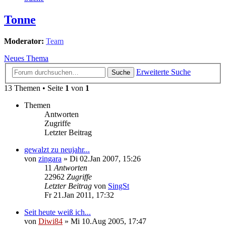
Tonne
Moderator:
Team
Neues Thema
Erweiterte Suche
Suche
13 Themen • Seite
1
von
1
Themen
Antworten
Zugriffe
Letzter Beitrag
gewalzt zu neujahr...
von
zingara
»
Di 02.Jan 2007, 15:26
11
Antworten
22962
Zugriffe
Letzter Beitrag
von
SingSt
Fr 21.Jan 2011, 17:32
Seit heute weiß ich...
von
Diwi84
»
Mi 10.Aug 2005, 17:47