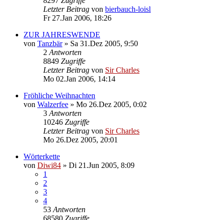
8297
Zugriffe
Letzter Beitrag
von
bierbauch-loisl
Fr 27.Jan 2006, 18:26
ZUR JAHRESWENDE
von
Tanzbär
»
Sa 31.Dez 2005, 9:50
2
Antworten
8849
Zugriffe
Letzter Beitrag
von
Sir Charles
Mo 02.Jan 2006, 14:14
Fröhliche Weihnachten
von
Walzerfee
»
Mo 26.Dez 2005, 0:02
3
Antworten
10246
Zugriffe
Letzter Beitrag
von
Sir Charles
Mo 26.Dez 2005, 20:01
Wörterkette
von
Diwi84
»
Di 21.Jun 2005, 8:09
1
2
3
4
53
Antworten
68580
Zugriffe