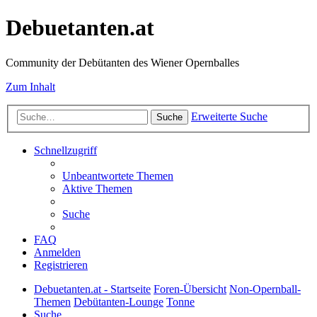
Debuetanten.at
Community der Debütanten des Wiener Opernballes
Zum Inhalt
Erweiterte Suche
Suche
Schnellzugriff
Unbeantwortete Themen
Aktive Themen
Suche
FAQ
Anmelden
Registrieren
Debuetanten.at - Startseite
Foren-Übersicht
Non-Opernball-
Themen
Debütanten-Lounge
Tonne
Suche