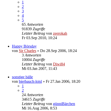
1
2
3
4
5
65
Antworten
91839
Zugriffe
Letzter Beitrag
von
zeerokah
Fr 03.Sep 2010, 10:24
Happy Börsday
von
Sir Charles
»
Do 28.Sep 2006, 18:24
3
Antworten
10004
Zugriffe
Letzter Beitrag
von
Diwi84
Mi 03.Jan 2007, 11:43
sonstige bälle
von
bierbauch-loisl
»
Fr 27.Jan 2006, 18:20
1
2
24
Antworten
34615
Zugriffe
Letzter Beitrag
von
günniBärchen
Mi 16.Aug 2006, 8:53