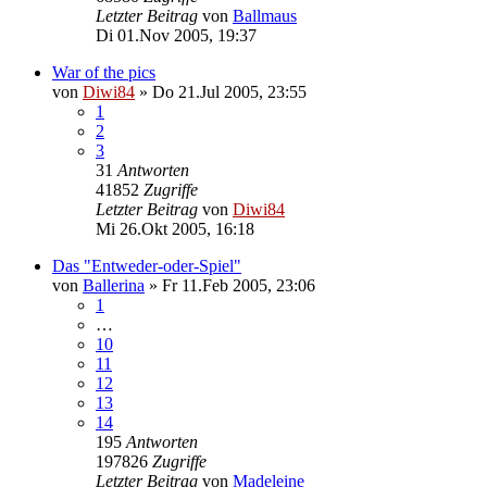
Letzter Beitrag
von
Ballmaus
Di 01.Nov 2005, 19:37
War of the pics
von
Diwi84
»
Do 21.Jul 2005, 23:55
1
2
3
31
Antworten
41852
Zugriffe
Letzter Beitrag
von
Diwi84
Mi 26.Okt 2005, 16:18
Das "Entweder-oder-Spiel"
von
Ballerina
»
Fr 11.Feb 2005, 23:06
1
…
10
11
12
13
14
195
Antworten
197826
Zugriffe
Letzter Beitrag
von
Madeleine