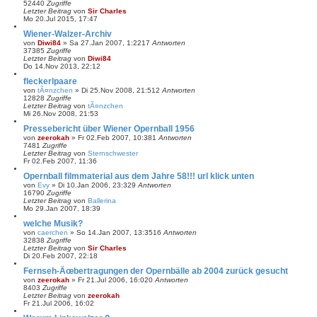
52440
Zugriffe
Letzter Beitrag
von
Sir Charles
Mo 20.Jul 2015, 17:47
Wiener-Walzer-Archiv
von
Diwi84
»
Sa 27.Jan 2007, 1:22
17
Antworten
37385
Zugriffe
Letzter Beitrag
von
Diwi84
Do 14.Nov 2013, 22:12
fleckerlpaare
von
tÃ¤nzchen
»
Di 25.Nov 2008, 21:51
2
Antworten
12828
Zugriffe
Letzter Beitrag
von
tÃ¤nzchen
Mi 26.Nov 2008, 21:53
Pressebericht über Wiener Opernball 1956
von
zeerokah
»
Fr 02.Feb 2007, 10:38
1
Antworten
7481
Zugriffe
Letzter Beitrag
von
Sternschwester
Fr 02.Feb 2007, 11:36
Opernball filmmaterial aus dem Jahre 58!!! url klick unten
von
Evy
»
Di 10.Jan 2006, 23:32
9
Antworten
16790
Zugriffe
Letzter Beitrag
von
Ballerina
Mo 29.Jan 2007, 18:39
welche Musik?
von
caerchen
»
So 14.Jan 2007, 13:35
16
Antworten
32838
Zugriffe
Letzter Beitrag
von
Sir Charles
Di 20.Feb 2007, 22:18
Fernseh-Ãœbertragungen der Opernbälle ab 2004 zurück gesucht
von
zeerokah
»
Fr 21.Jul 2006, 16:02
0
Antworten
8403
Zugriffe
Letzter Beitrag
von
zeerokah
Fr 21.Jul 2006, 16:02