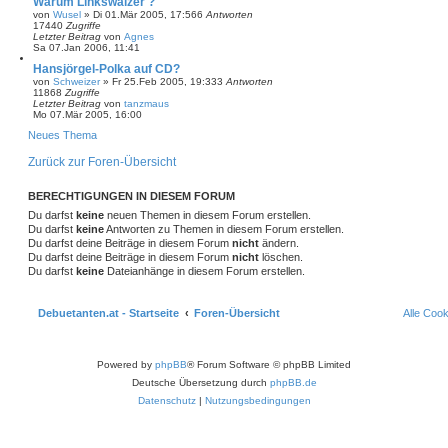
Warum Linkswalzer ?
von
Wusel
»
Di 01.Mär 2005, 17:56
6
Antworten
17440
Zugriffe
Letzter Beitrag
von
Agnes
Sa 07.Jan 2006, 11:41
Hansjörgel-Polka auf CD?
von
Schweizer
»
Fr 25.Feb 2005, 19:33
3
Antworten
11868
Zugriffe
Letzter Beitrag
von
tanzmaus
Mo 07.Mär 2005, 16:00
Neues Thema
Zurück zur Foren-Übersicht
BERECHTIGUNGEN IN DIESEM FORUM
Du darfst
keine
neuen Themen in diesem Forum erstellen.
Du darfst
keine
Antworten zu Themen in diesem Forum erstellen.
Du darfst deine Beiträge in diesem Forum
nicht
ändern.
Du darfst deine Beiträge in diesem Forum
nicht
löschen.
Du darfst
keine
Dateianhänge in diesem Forum erstellen.
Debuetanten.at - Startseite
Foren-Übersicht
Alle Coo
Powered by
phpBB
® Forum Software © phpBB Limited
Deutsche Übersetzung durch
phpBB.de
Datenschutz
|
Nutzungsbedingungen