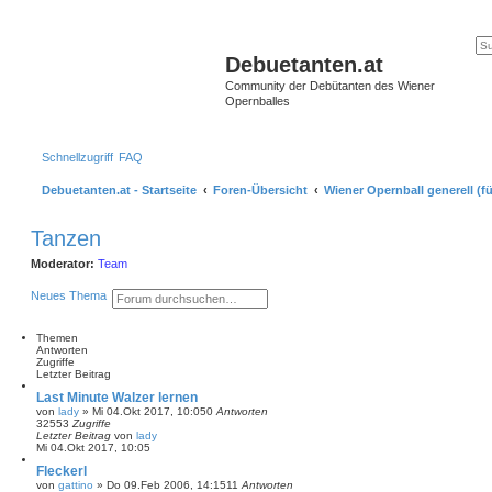
Debuetanten.at
Community der Debütanten des Wiener
Opernballes
Schnellzugriff
FAQ
Debuetanten.at - Startseite
Foren-Übersicht
Wiener Opernball generell (fü
Tanzen
Moderator:
Team
S
E
Neues Thema
u
r
c
w
h
e
Themen
e
i
Antworten
t
Zugriffe
e
Letzter Beitrag
r
Last Minute Walzer lernen
t
von
lady
»
Mi 04.Okt 2017, 10:05
0
Antworten
e
32553
Zugriffe
S
Letzter Beitrag
von
lady
u
Mi 04.Okt 2017, 10:05
c
h
Fleckerl
e
von
gattino
»
Do 09.Feb 2006, 14:15
11
Antworten