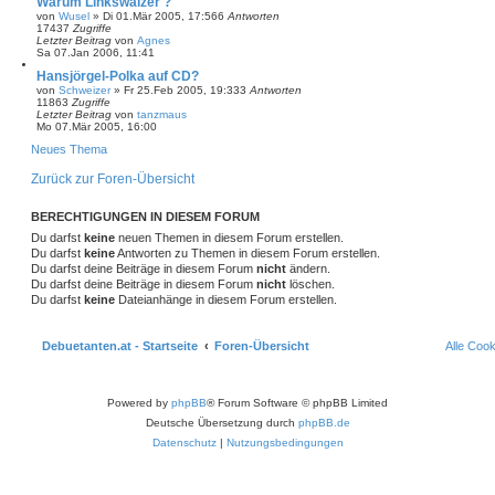
Warum Linkswalzer ?
von
Wusel
»
Di 01.Mär 2005, 17:56
6
Antworten
17437
Zugriffe
Letzter Beitrag
von
Agnes
Sa 07.Jan 2006, 11:41
Hansjörgel-Polka auf CD?
von
Schweizer
»
Fr 25.Feb 2005, 19:33
3
Antworten
11863
Zugriffe
Letzter Beitrag
von
tanzmaus
Mo 07.Mär 2005, 16:00
Neues Thema
Zurück zur Foren-Übersicht
BERECHTIGUNGEN IN DIESEM FORUM
Du darfst
keine
neuen Themen in diesem Forum erstellen.
Du darfst
keine
Antworten zu Themen in diesem Forum erstellen.
Du darfst deine Beiträge in diesem Forum
nicht
ändern.
Du darfst deine Beiträge in diesem Forum
nicht
löschen.
Du darfst
keine
Dateianhänge in diesem Forum erstellen.
Debuetanten.at - Startseite
Foren-Übersicht
Alle Coo
Powered by
phpBB
® Forum Software © phpBB Limited
Deutsche Übersetzung durch
phpBB.de
Datenschutz
|
Nutzungsbedingungen