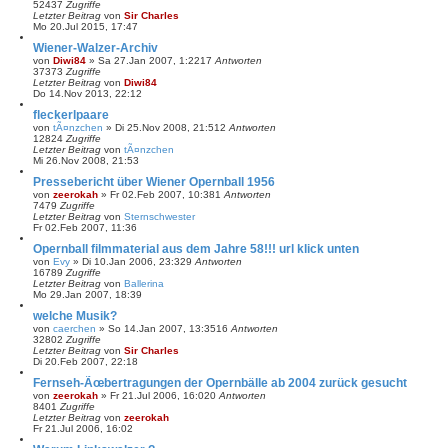
52437
Zugriffe
Letzter Beitrag
von
Sir Charles
Mo 20.Jul 2015, 17:47
Wiener-Walzer-Archiv
von
Diwi84
»
Sa 27.Jan 2007, 1:22
17
Antworten
37373
Zugriffe
Letzter Beitrag
von
Diwi84
Do 14.Nov 2013, 22:12
fleckerlpaare
von
tÃ¤nzchen
»
Di 25.Nov 2008, 21:51
2
Antworten
12824
Zugriffe
Letzter Beitrag
von
tÃ¤nzchen
Mi 26.Nov 2008, 21:53
Pressebericht über Wiener Opernball 1956
von
zeerokah
»
Fr 02.Feb 2007, 10:38
1
Antworten
7479
Zugriffe
Letzter Beitrag
von
Sternschwester
Fr 02.Feb 2007, 11:36
Opernball filmmaterial aus dem Jahre 58!!! url klick unten
von
Evy
»
Di 10.Jan 2006, 23:32
9
Antworten
16789
Zugriffe
Letzter Beitrag
von
Ballerina
Mo 29.Jan 2007, 18:39
welche Musik?
von
caerchen
»
So 14.Jan 2007, 13:35
16
Antworten
32802
Zugriffe
Letzter Beitrag
von
Sir Charles
Di 20.Feb 2007, 22:18
Fernseh-Ãœbertragungen der Opernbälle ab 2004 zurück gesucht
von
zeerokah
»
Fr 21.Jul 2006, 16:02
0
Antworten
8401
Zugriffe
Letzter Beitrag
von
zeerokah
Fr 21.Jul 2006, 16:02