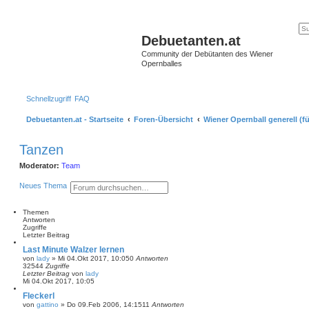
Debuetanten.at
Community der Debütanten des Wiener
Opernballes
Schnellzugriff
FAQ
Debuetanten.at - Startseite
Foren-Übersicht
Wiener Opernball generell (fü
Tanzen
Moderator:
Team
S
E
Neues Thema
u
r
c
w
h
e
Themen
e
i
Antworten
t
Zugriffe
e
Letzter Beitrag
r
Last Minute Walzer lernen
t
von
lady
»
Mi 04.Okt 2017, 10:05
0
Antworten
e
32544
Zugriffe
S
Letzter Beitrag
von
lady
u
Mi 04.Okt 2017, 10:05
c
h
Fleckerl
e
von
gattino
»
Do 09.Feb 2006, 14:15
11
Antworten