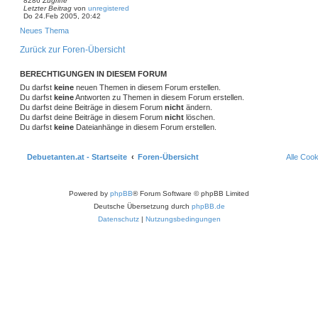
8286
Zugriffe
Letzter Beitrag
von
unregistered
Do 24.Feb 2005, 20:42
Neues Thema
Zurück zur Foren-Übersicht
BERECHTIGUNGEN IN DIESEM FORUM
Du darfst
keine
neuen Themen in diesem Forum erstellen.
Du darfst
keine
Antworten zu Themen in diesem Forum erstellen.
Du darfst deine Beiträge in diesem Forum
nicht
ändern.
Du darfst deine Beiträge in diesem Forum
nicht
löschen.
Du darfst
keine
Dateianhänge in diesem Forum erstellen.
Debuetanten.at - Startseite
Foren-Übersicht
Alle Coo
Powered by
phpBB
® Forum Software © phpBB Limited
Deutsche Übersetzung durch
phpBB.de
Datenschutz
|
Nutzungsbedingungen