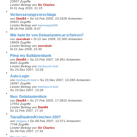
23507
Zugriffe
Letzter Beitrag
von
Sir Charles
Di 31.Aug 2010, 21:15
Verbesserungsvorschläge
von
Diwi84
»
Do 10.Feb 2005, 23:24
28
Antworten
45837
Zugriffe
Letzter Beitrag
von
sweetapple86
Mi 18.Feb 2009, 8:47
Wie habt ihr von Debuetanten.at erfahren?
von
zeerokah
»
Di 22.Jan 2008, 22:30
0
Antworten
19929
Zugriffe
Letzter Beitrag
von
zeerokah
Di 22.Jan 2008, 22:30
Pimp my Balldatenbank
von
Diwi84
»
Sa 10.Feb 2007, 19:36
1
Antworten
8445
Zugriffe
Letzter Beitrag
von
bierbauch-loisl
So 23.Dez 2007, 13:29
Auto-Login
von
bierbauch-loisl
»
So 23.Dez 2007, 13:28
0
Antworten
18367
Zugriffe
Letzter Beitrag
von
bierbauch-loisl
So 23.Dez 2007, 13:28
Neu: Debütantenliste
von
Diwi84
»
So 27.Feb 2005, 17:38
10
Antworten
17552
Zugriffe
Letzter Beitrag
von
Diwi84
So 11.Feb 2007, 17:10
Tiara/Diadem/Krönchen 2007
von
zingara
»
Do 08.Feb 2007, 12:57
1
Antworten
7749
Zugriffe
Letzter Beitrag
von
Sir Charles
Do 08.Feb 2007, 17:42