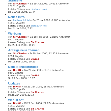
Startseite
von
Sir Charles
»
Sa 29.Jul 2006, 9:46
13
Antworten
20201
Zugriffe
Letzter Beitrag
von
bierbauch-loisl
Do 10.Aug 2006, 21:44
Neues Intro
von
bierbauch-loisl
»
So 23.Jul 2006, 0:48
6
Antworten
12907
Zugriffe
Letzter Beitrag
von
bierbauch-loisl
Mo 24.Jul 2006, 7:22
Werbung
von
Sir Charles
»
Sa 18.Feb 2006, 22:19
3
Antworten
9710
Zugriffe
Letzter Beitrag
von
Sir Charles
Mo 20.Feb 2006, 11:23
Anzeige neue Themen
von
Sir Charles
»
Fr 20.Jan 2006, 12:35
3
Antworten
9854
Zugriffe
Letzter Beitrag
von
Diwi84
Mo 13.Feb 2006, 20:25
Neue Benutzerprofile
von
Diwi84
»
Mo 20.Jun 2005, 9:31
2
Antworten
8600
Zugriffe
Letzter Beitrag
von
Diwi84
So 29.Jan 2006, 16:07
Updates
von
Diwi84
»
Mi 25.Jan 2006, 18:55
3
Antworten
10055
Zugriffe
Letzter Beitrag
von
Sir Charles
Mi 25.Jan 2006, 22:14
Wer ist on?
von
Diwi84
»
Di 24.Jan 2006, 22:07
4
Antworten
10110
Zugriffe
Letzter Beitrag
von
Sir Charles