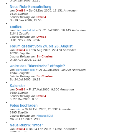
Di 24.Jan 2006, 22:15
Neue Rubrikenaufteilung
von
Diwi84
»
Do 08.Dez 2005, 17:15
1
Antworten
7514
Zugriffe
Letzter Beitrag
von
Diwi84
Do 19.Jan 2006, 15:56
smilies
von
bierbauch-loisl
»
Do 21.Jul 2005, 19:14
5
Antworten
11641
Zugriffe
Letzter Beitrag
von
Diwi84
Di 01.Nov 2005, 23:37
Forum gestört vom 24. bis 26. August
von
Diwi84
»
Fr 26.Aug 2005, 22:47
3
Antworten
10280
Zugriffe
Letzter Beitrag
von
Sir Charles
Di 30.Aug 2005, 12:13
wo ist das "klassische" offtopic?
von
bierbauch-loisl
»
Do 21.Jul 2005, 19:09
9
Antworten
16343
Zugriffe
Letzter Beitrag
von
Sir Charles
So 24.Jul 2005, 10:18
Kalender
von
Diwi84
»
Fr 27.Mai 2005, 9:36
0
Antworten
8680
Zugriffe
Letzter Beitrag
von
Diwi84
Fr 27.Mai 2005, 9:36
Fotos hochladen
von
mäc
»
Mi 16.Feb 2005, 23:23
2
Antworten
9895
Zugriffe
Letzter Beitrag
von
Nimbus4DM
Mo 28.Feb 2005, 2:11
Neue Rubrik "Infos"
von
Diwi84
»
Do 24.Feb 2005, 14:55
1
Antworten