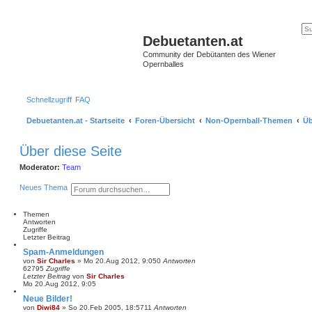
Debuetanten.at
Community der Debütanten des Wiener
Opernballes
Schnellzugriff
FAQ
Debuetanten.at - Startseite
Foren-Übersicht
Non-Opernball-Themen
Üb
Über diese Seite
Moderator:
Team
S
E
Neues Thema
u
r
c
w
h
e
Themen
e
i
Antworten
t
Zugriffe
e
Letzter Beitrag
r
Spam-Anmeldungen
t
von
Sir Charles
»
Mo 20.Aug 2012, 9:05
0
Antworten
e
62795
Zugriffe
S
Letzter Beitrag
von
Sir Charles
u
Mo 20.Aug 2012, 9:05
c
h
Neue Bilder!
e
von
Diwi84
»
So 20.Feb 2005, 18:57
11
Antworten